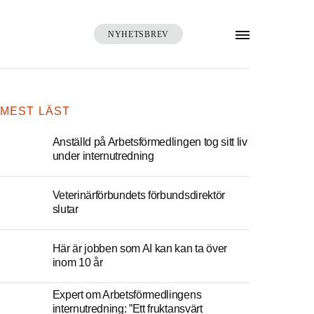
NYHETSBREV
SÖK
MEST LÄST
Anställd på Arbetsförmedlingen tog sitt liv
under internutredning
Veterinärförbundets förbundsdirektör
slutar
Här är jobben som AI kan kan ta över
inom 10 år
Expert om Arbetsförmedlingens
internutredning: ”Ett fruktansvärt