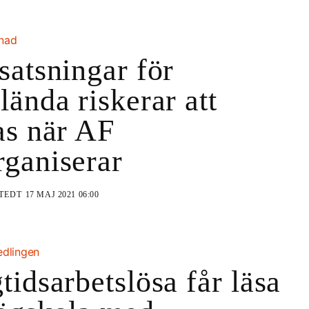
knad
satsningar för
lända riskerar att
as när AF
ganiserar
STEDT
17 MAJ 2021 06:00
edlingen
tidsarbetslösa får läsa