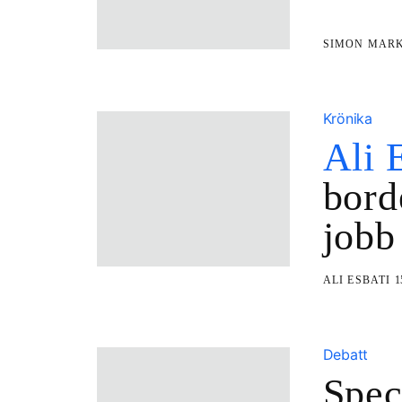
SIMON MAR
Krönika
Ali 
bord
jobb
ALI ESBATI
1
Debatt
Spec