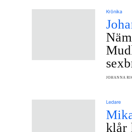
Krönika
Joha
Nämn
Mudh
sexb
JOHANNA R
Ledare
Mika
klår