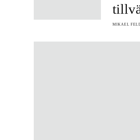
till
MIKAEL FE