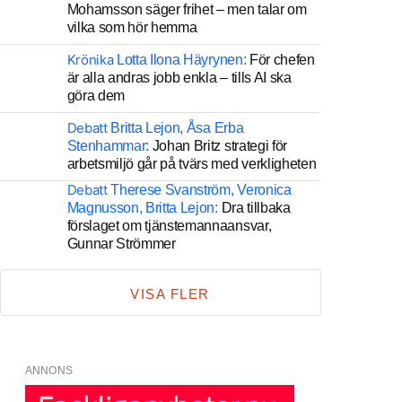
Mohamsson säger frihet – men talar om
vilka som hör hemma
Krönika
Lotta Ilona Häyrynen:
För chefen
är alla andras jobb enkla – tills AI ska
göra dem
Debatt
Britta Lejon, Åsa Erba
Stenhammar:
Johan Britz strategi för
arbetsmiljö går på tvärs med verkligheten
Debatt
Therese Svanström, Veronica
Magnusson, Britta Lejon:
Dra tillbaka
förslaget om tjänstemannaansvar,
Gunnar Strömmer
VISA FLER
ANNONS