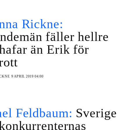
nna Rickne:
demän fäller hellre
afar än Erik för
rott
ICKNE
9 APRIL 2019 04:00
el Feldbaum:
Sverige
 konkurrenternas