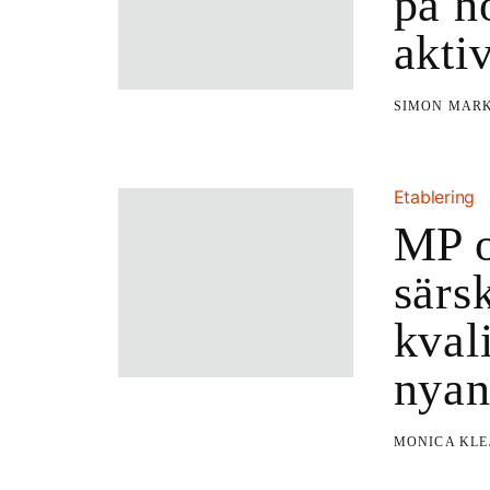
på h
aktiv
SIMON MAR
Etablering
MP o
särs
kval
nyan
MONICA KL