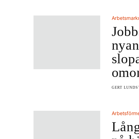
Arbetsmar
Jobb
nyan
slop
omor
GERT LUND
Arbetsförm
Lång