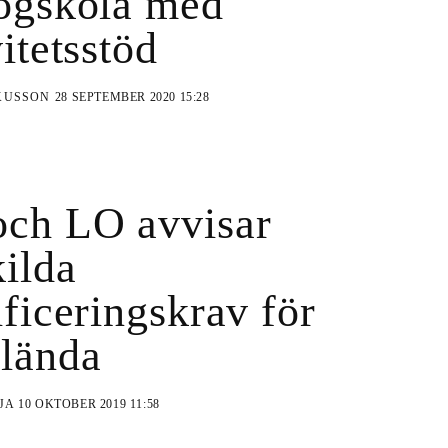
ögskola med
itetsstöd
KUSSON
28 SEPTEMBER 2020 15:28
ch LO avvisar
kilda
ificeringskrav för
lända
EJA
10 OKTOBER 2019 11:58