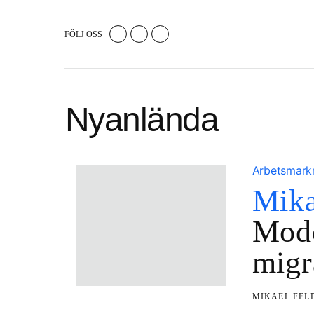
FÖLJ OSS
Nyanlända
Arbetsmar
Mika
Mode
migr
MIKAEL FE