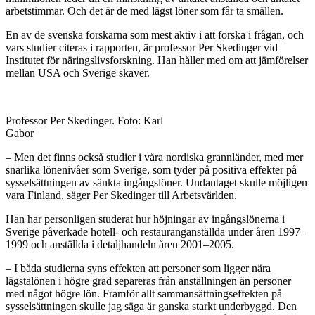
arbetstimmar. Och det är de med lägst löner som får ta smällen.
En av de svenska forskarna som mest aktiv i att forska i frågan, och
vars studier citeras i rapporten, är professor Per Skedinger vid
Institutet för näringslivsforskning. Han håller med om att jämförelser
mellan USA och Sverige skaver.
Professor Per Skedinger. Foto: Karl
Gabor
– Men det finns också studier i våra nordiska grannländer, med mer
snarlika lönenivåer som Sverige, som tyder på positiva effekter på
sysselsättningen av sänkta ingångslöner. Undantaget skulle möjligen
vara Finland, säger Per Skedinger till Arbetsvärlden.
Han har personligen studerat hur höjningar av ingångslönerna i
Sverige påverkade hotell- och restauranganställda under åren 1997–
1999 och anställda i detaljhandeln åren 2001–2005.
– I båda studierna syns effekten att personer som ligger nära
lägstalönen i högre grad separeras från anställningen än personer
med något högre lön. Framför allt sammansättningseffekten på
sysselsättningen skulle jag säga är ganska starkt underbyggd. Den