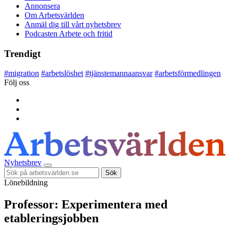
Annonsera
Om Arbetsvärlden
Anmäl dig till vårt nyhetsbrev
Podcasten Arbete och fritid
Trendigt
#
migration
#
arbetslöshet
#
tjänstemannaansvar
#
arbetsförmedlingen
Följ oss
Nyhetsbrev
Sök
Lönebildning
Professor: Experimentera med
etableringsjobben