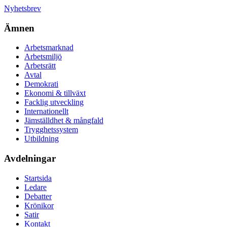
Nyhetsbrev
Ämnen
Arbetsmarknad
Arbetsmiljö
Arbetsrätt
Avtal
Demokrati
Ekonomi & tillväxt
Facklig utveckling
Internationellt
Jämställdhet & mångfald
Trygghetssystem
Utbildning
Avdelningar
Startsida
Ledare
Debatter
Krönikor
Satir
Kontakt