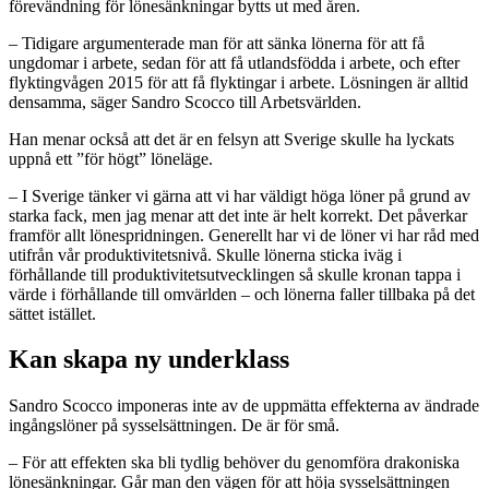
förevändning för lönesänkningar bytts ut med åren.
– Tidigare argumenterade man för att sänka lönerna för att få
ungdomar i arbete, sedan för att få utlandsfödda i arbete, och efter
flyktingvågen 2015 för att få flyktingar i arbete. Lösningen är alltid
densamma, säger Sandro Scocco till Arbetsvärlden.
Han menar också att det är en felsyn att Sverige skulle ha lyckats
uppnå ett ”för högt” löneläge.
– I Sverige tänker vi gärna att vi har väldigt höga löner på grund av
starka fack, men jag menar att det inte är helt korrekt. Det påverkar
framför allt lönespridningen. Generellt har vi de löner vi har råd med
utifrån vår produktivitetsnivå. Skulle lönerna sticka iväg i
förhållande till produktivitetsutvecklingen så skulle kronan tappa i
värde i förhållande till omvärlden – och lönerna faller tillbaka på det
sättet istället.
Kan skapa ny underklass
Sandro Scocco imponeras inte av de uppmätta effekterna av ändrade
ingångslöner på sysselsättningen. De är för små.
– För att effekten ska bli tydlig behöver du genomföra drakoniska
lönesänkningar. Går man den vägen för att höja sysselsättningen