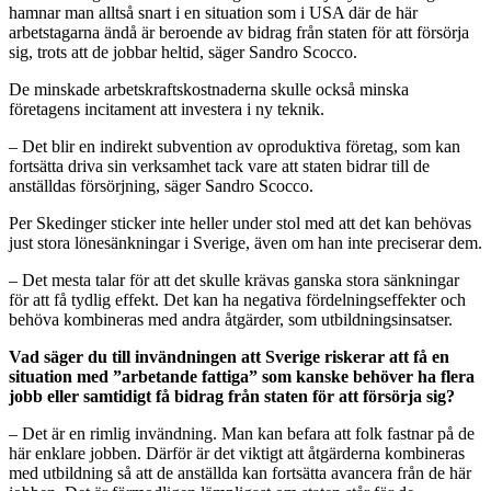
hamnar man alltså snart i en situation som i USA där de här
arbetstagarna ändå är beroende av bidrag från staten för att försörja
sig, trots att de jobbar heltid, säger Sandro Scocco.
De minskade arbetskraftskostnaderna skulle också minska
företagens incitament att investera i ny teknik.
– Det blir en indirekt subvention av oproduktiva företag, som kan
fortsätta driva sin verksamhet tack vare att staten bidrar till de
anställdas försörjning, säger Sandro Scocco.
Per Skedinger sticker inte heller under stol med att det kan behövas
just stora lönesänkningar i Sverige, även om han inte preciserar dem.
– Det mesta talar för att det skulle krävas ganska stora sänkningar
för att få tydlig effekt. Det kan ha negativa fördelningseffekter och
behöva kombineras med andra åtgärder, som utbildningsinsatser.
Vad säger du till invändningen att Sverige riskerar att få en
situation med ”arbetande fattiga” som kanske behöver ha flera
jobb eller samtidigt få bidrag från staten för att försörja sig?
– Det är en rimlig invändning. Man kan befara att folk fastnar på de
här enklare jobben. Därför är det viktigt att åtgärderna kombineras
med utbildning så att de anställda kan fortsätta avancera från de här