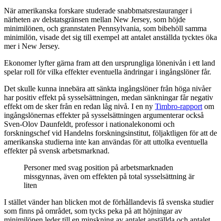
När amerikanska forskare studerade snabbmatsrestauranger i
närheten av delstatsgränsen mellan New Jersey, som höjde
minimilönen, och grannstaten Pennsylvania, som bibehöll samma
minimilön, visade det sig till exempel att antalet anställda tycktes öka
mer i New Jersey.
Ekonomer lyfter gärna fram att den ursprungliga lönenivån i ett land
spelar roll för vilka effekter eventuella ändringar i ingångslöner får.
Det skulle kunna innebära att sänkta ingångslöner från höga nivåer
har positiv effekt på sysselsättningen, medan sänkningar får negativ
effekt om de sker från en redan låg nivå. I en ny
Timbro-rapport
om
ingångslönernas effekter på sysselsättningen argumenterar också
Sven-Olov Daunfeldt, professor i nationalekonomi och
forskningschef vid Handelns forskningsinstitut, följaktligen för att de
amerikanska studierna inte kan användas för att uttolka eventuella
effekter på svensk arbetsmarknad.
Personer med svag position på arbetsmarknaden
missgynnas, även om effekten på total sysselsättning är
liten
I stället vänder han blicken mot de förhållandevis få svenska studier
som finns på området, som tycks peka på att höjningar av
minimilönen leder till en minskning av antalet anställda och antalet