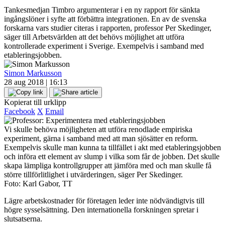
Tankesmedjan Timbro argumenterar i en ny rapport för sänkta
ingångslöner i syfte att förbättra integrationen. En av de svenska
forskarna vars studier citeras i rapporten, professor Per Skedinger,
säger till Arbetsvärlden att det behövs möjlighet att utföra
kontrollerade experiment i Sverige. Exempelvis i samband med
etableringsjobben.
Simon Markusson
28 aug 2018 | 16:13
Kopierat till urklipp
Facebook
X
Email
Vi skulle behöva möjligheten att utföra renodlade empiriska
experiment, gärna i samband med att man sjösätter en reform.
Exempelvis skulle man kunna ta tillfället i akt med etableringsjobben
och införa ett element av slump i vilka som får de jobben. Det skulle
skapa lämpliga kontrollgrupper att jämföra med och man skulle få
större tillförlitlighet i utvärderingen, säger Per Skedinger.
Foto: Karl Gabor, TT
Lägre arbetskostnader för företagen leder inte nödvändigtvis till
högre sysselsättning. Den internationella forskningen spretar i
slutsatserna.