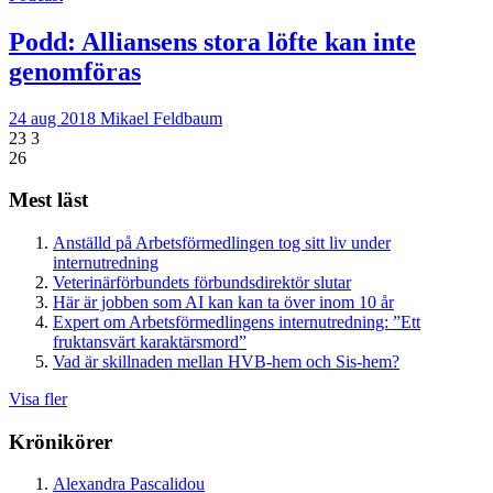
Podd: Alliansens stora löfte kan inte
genomföras
24 aug 2018
Mikael Feldbaum
23
3
26
Mest läst
Anställd på Arbetsförmedlingen tog sitt liv under
internutredning
Veterinärförbundets förbundsdirektör slutar
Här är jobben som AI kan kan ta över inom 10 år
Expert om Arbetsförmedlingens internutredning: ”Ett
fruktansvärt karaktärsmord”
Vad är skillnaden mellan HVB-hem och Sis-hem?
Visa fler
Krönikörer
Alexandra Pascalidou