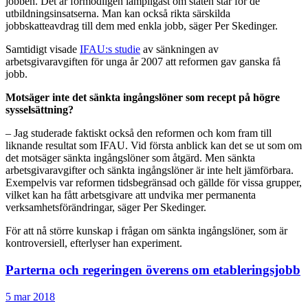
jobben. Det är förmodligen lämpligast om staten står för de
utbildningsinsatserna. Man kan också rikta särskilda
jobbskatteavdrag till dem med enkla jobb, säger Per Skedinger.
Samtidigt visade
IFAU:s studie
av sänkningen av
arbetsgivaravgiften för unga år 2007 att reformen gav ganska få
jobb.
Motsäger inte det sänkta ingångslöner som recept på högre
sysselsättning?
– Jag studerade faktiskt också den reformen och kom fram till
liknande resultat som IFAU. Vid första anblick kan det se ut som om
det motsäger sänkta ingångslöner som åtgärd. Men sänkta
arbetsgivaravgifter och sänkta ingångslöner är inte helt jämförbara.
Exempelvis var reformen tidsbegränsad och gällde för vissa grupper,
vilket kan ha fått arbetsgivare att undvika mer permanenta
verksamhetsförändringar, säger Per Skedinger.
För att nå större kunskap i frågan om sänkta ingångslöner, som är
kontroversiell, efterlyser han experiment.
Parterna och regeringen överens om etableringsjobb
5 mar 2018