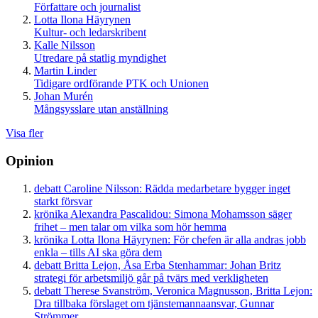
Författare och journalist
Lotta Ilona Häyrynen
Kultur- och ledarskribent
Kalle Nilsson
Utredare på statlig myndighet
Martin Linder
Tidigare ordförande PTK och Unionen
Johan Murén
Mångsysslare utan anställning
Visa fler
Opinion
debatt
Caroline Nilsson:
Rädda medarbetare bygger inget
starkt försvar
krönika
Alexandra Pascalidou:
Simona Mohamsson säger
frihet – men talar om vilka som hör hemma
krönika
Lotta Ilona Häyrynen:
För chefen är alla andras jobb
enkla – tills AI ska göra dem
debatt
Britta Lejon, Åsa Erba Stenhammar:
Johan Britz
strategi för arbetsmiljö går på tvärs med verkligheten
debatt
Therese Svanström, Veronica Magnusson, Britta Lejon:
Dra tillbaka förslaget om tjänstemannaansvar, Gunnar
Strömmer