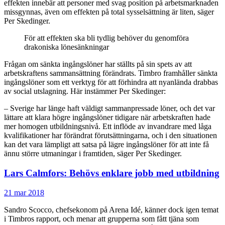
effekten innebär att personer med svag position på arbetsmarknaden
missgynnas, även om effekten på total sysselsättning är liten, säger
Per Skedinger.
För att effekten ska bli tydlig behöver du genomföra
drakoniska lönesänkningar
Frågan om sänkta ingångslöner har ställts på sin spets av att
arbetskraftens sammansättning förändrats. Timbro framhåller sänkta
ingångslöner som ett verktyg för att förhindra att nyanlända drabbas
av social utslagning. Här instämmer Per Skedinger:
– Sverige har länge haft väldigt sammanpressade löner, och det var
lättare att klara högre ingångslöner tidigare när arbetskraften hade
mer homogen utbildningsnivå. Ett inflöde av invandrare med låga
kvalifikationer har förändrat förutsättningarna, och i den situationen
kan det vara lämpligt att satsa på lägre ingångslöner för att inte få
ännu större utmaningar i framtiden, säger Per Skedinger.
Lars Calmfors: Behövs enklare jobb med utbildning
21 mar 2018
Sandro Scocco, chefsekonom på Arena Idé, känner dock igen temat
i Timbros rapport, och menar att grupperna som fått tjäna som