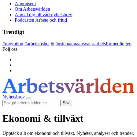
Annonsera
Om Arbetsvärlden
Anmäl dig till vårt nyhetsbrev
Podcasten Arbete och fritid
Trendigt
#
migration
#
arbetslöshet
#
tjänstemannaansvar
#
arbetsförmedlingen
Följ oss
Nyhetsbrev
Sök
Ekonomi & tillväxt
Upptäck allt om ekonomi och tillväxt. Nyheter, analyser och trender.