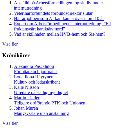
Anställd på Arbetsförmedlingen tog sitt liv under
internutredning
Veterinärförbundets förbundsdirektör slutar
Här är jobben som AI kan kan ta över inom 10 år
Expert om Arbetsförmedlingens internutredning: ”Ett
fruktansvärt karaktärsmord”
Vad är skillnaden mellan HVB-hem och Sis-hem?
Visa fler
Krönikörer
Alexandra Pascalidou
Författare och journalist
Lotta Ilona Häyrynen
Kultur- och ledarskribent
Kalle Nilsson
Utredare på statlig myndighet
Martin Linder
Tidigare ordförande PTK och Unionen
Johan Murén
Mångsysslare utan anställning
Visa fler