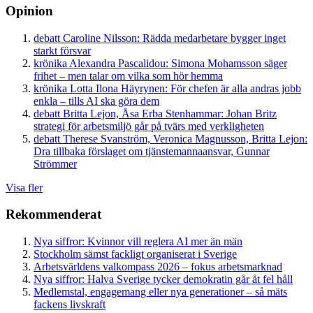
Opinion
debatt
Caroline Nilsson:
Rädda medarbetare bygger inget
starkt försvar
krönika
Alexandra Pascalidou:
Simona Mohamsson säger
frihet – men talar om vilka som hör hemma
krönika
Lotta Ilona Häyrynen:
För chefen är alla andras jobb
enkla – tills AI ska göra dem
debatt
Britta Lejon, Åsa Erba Stenhammar:
Johan Britz
strategi för arbetsmiljö går på tvärs med verkligheten
debatt
Therese Svanström, Veronica Magnusson, Britta Lejon:
Dra tillbaka förslaget om tjänstemannaansvar, Gunnar
Strömmer
Visa fler
Rekommenderat
Nya siffror: Kvinnor vill reglera AI mer än män
Stockholm sämst fackligt organiserat i Sverige
Arbetsvärldens valkompass 2026 – fokus arbetsmarknad
Nya siffror: Halva Sverige tycker demokratin går åt fel håll
Medlemstal, engagemang eller nya generationer – så mäts
fackens livskraft