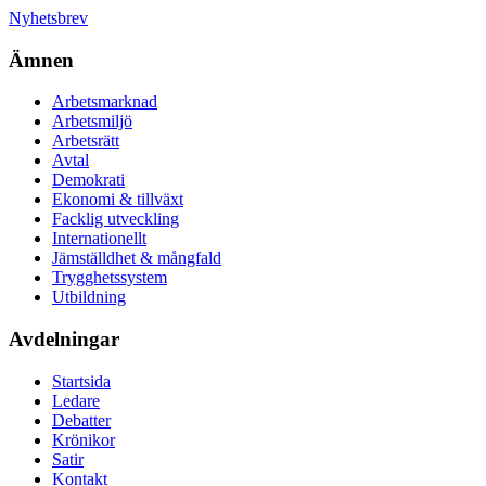
Nyhetsbrev
Ämnen
Arbetsmarknad
Arbetsmiljö
Arbetsrätt
Avtal
Demokrati
Ekonomi & tillväxt
Facklig utveckling
Internationellt
Jämställdhet & mångfald
Trygghetssystem
Utbildning
Avdelningar
Startsida
Ledare
Debatter
Krönikor
Satir
Kontakt