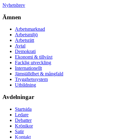
Nyhetsbrev
Ämnen
Arbetsmarknad
Arbetsmiljö
Arbetsrätt
Avtal
Demokrati
Ekonomi & tillväxt
Facklig utveckling
Internationellt
Jämställdhet & mångfald
Trygghetssystem
Utbildning
Avdelningar
Startsida
Ledare
Debatter
Krönikor
Satir
Kontakt