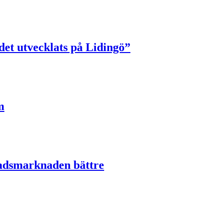
et utvecklats på Lidingö”
m
tadsmarknaden bättre