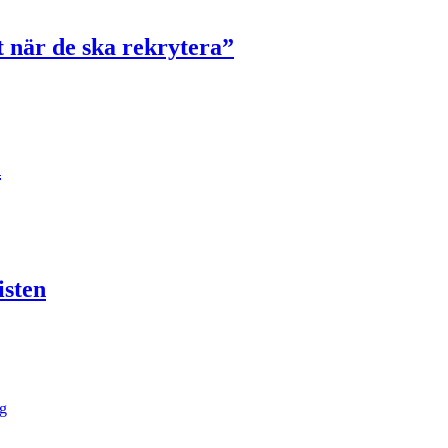
t när de ska rekrytera”
n
isten
ng