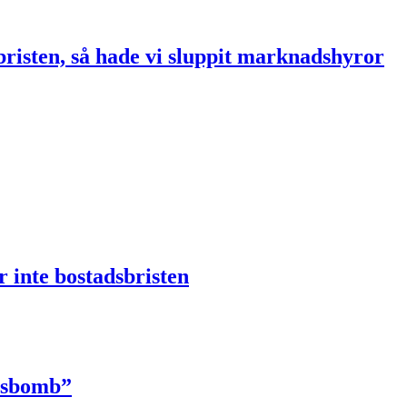
risten, så hade vi sluppit marknadshyror
r inte bostadsbristen
onsbomb”