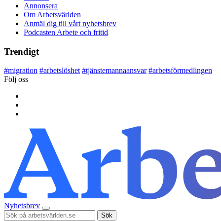
Annonsera
Om Arbetsvärlden
Anmäl dig till vårt nyhetsbrev
Podcasten Arbete och fritid
Trendigt
#
migration
#
arbetslöshet
#
tjänstemannaansvar
#
arbetsförmedlingen
Följ oss
Nyhetsbrev
Sök