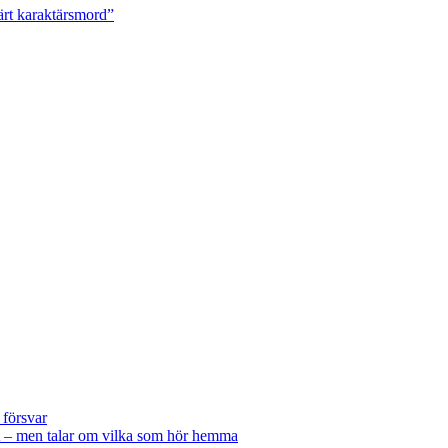
ärt karaktärsmord”
 försvar
 – men talar om vilka som hör hemma