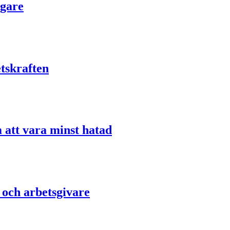
igare
etskraften
 att vara minst hatad
k och arbetsgivare