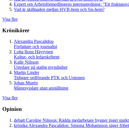
Expert om Arbetsförmedlingens internutredning: ”Ett fruktansv
Vad är skillnaden mellan HVB-hem och Sis-hem?
Visa fler
Krönikörer
Alexandra Pascalidou
Författare och journalist
Lotta Ilona Häyrynen
Kultur- och ledarskribent
Kalle Nilsson
Utredare på statlig myndighet
Martin Linder
Tidigare ordförande PTK och Unionen
Johan Murén
Mångsysslare utan anställning
Visa fler
Opinion
debatt
Caroline Nilsson:
Rädda medarbetare bygger inget starkt
krönika
Alexandra Pascalidou:
Simona Mohamsson säger frihet