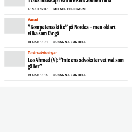
TCO:s budskap i valrörelsen: Jobben först
17 MAR 15:07
MIKAEL FELDBAUM
Varsel
”Kompetensskifte” på Nordea – men oklart
vilka som får gå
18 MAR 15:51
SUSANNA LUNDELL
Tonårsutvisningar
Leo Ahmed (V): ”Inte ens advokater vet vad som
gäller”
19 MAR 15:15
SUSANNA LUNDELL