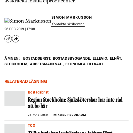
avskräcka lokala elproducenter.
SIMON MARKUSSON
Kontakta skribenten
26 FEB 2019 | 17:08
ÄMNEN:
BOSTADSBRIST
,
BOSTADSBYGGANDE
,
ELLEVIO
,
ELNÄT
,
STOCKHOLM
,
ARBETSMARKNAD
,
EKONOMI & TILLVÄXT
RELATERAD LÄSNING
Bostadsbrist
Region Stockholm: Sjuksköterskor har inte råd
att bo här
26 MAJ 12:59
MIKAEL FELDBAUM
TCO