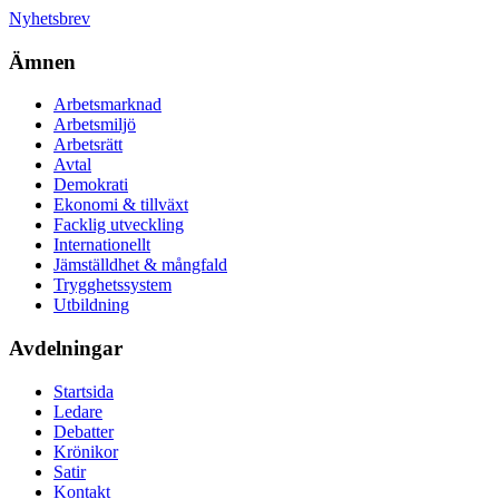
Nyhetsbrev
Ämnen
Arbetsmarknad
Arbetsmiljö
Arbetsrätt
Avtal
Demokrati
Ekonomi & tillväxt
Facklig utveckling
Internationellt
Jämställdhet & mångfald
Trygghetssystem
Utbildning
Avdelningar
Startsida
Ledare
Debatter
Krönikor
Satir
Kontakt