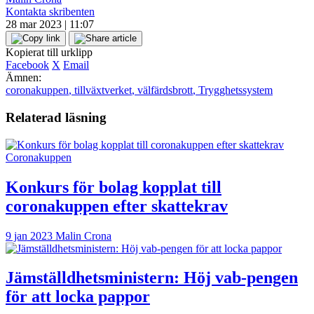
Kontakta skribenten
28 mar 2023 | 11:07
Kopierat till urklipp
Facebook
X
Email
Ämnen:
coronakuppen
,
tillväxtverket
,
välfärdsbrott
,
Trygghetssystem
Relaterad läsning
Coronakuppen
Konkurs för bolag kopplat till
coronakuppen efter skattekrav
9 jan 2023
Malin Crona
Jämställdhetsministern: Höj vab-pengen
för att locka pappor