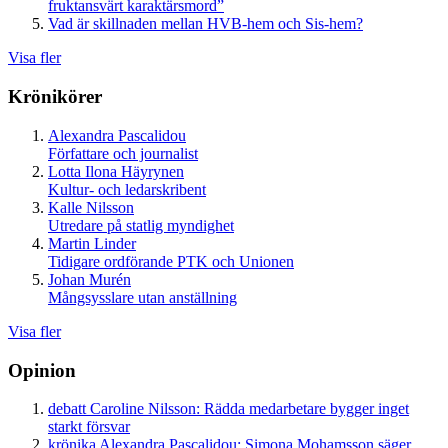
fruktansvärt karaktärsmord”
Vad är skillnaden mellan HVB-hem och Sis-hem?
Visa fler
Krönikörer
Alexandra Pascalidou
Författare och journalist
Lotta Ilona Häyrynen
Kultur- och ledarskribent
Kalle Nilsson
Utredare på statlig myndighet
Martin Linder
Tidigare ordförande PTK och Unionen
Johan Murén
Mångsysslare utan anställning
Visa fler
Opinion
debatt
Caroline Nilsson:
Rädda medarbetare bygger inget
starkt försvar
krönika
Alexandra Pascalidou:
Simona Mohamsson säger