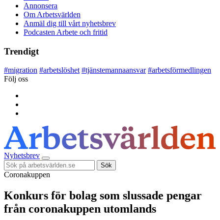
Annonsera
Om Arbetsvärlden
Anmäl dig till vårt nyhetsbrev
Podcasten Arbete och fritid
Trendigt
#
migration
#
arbetslöshet
#
tjänstemannaansvar
#
arbetsförmedlingen
Följ oss
Nyhetsbrev
Sök
Coronakuppen
Konkurs för bolag som slussade pengar
från coronakuppen utomlands