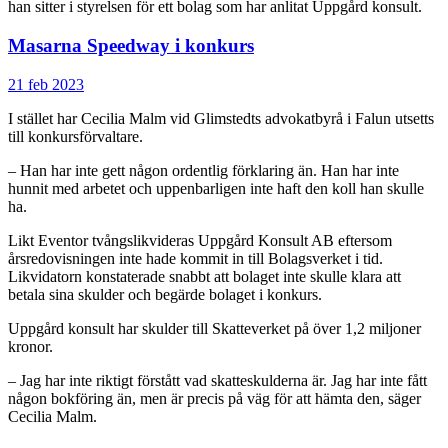
han sitter i styrelsen för ett bolag som har anlitat Uppgård konsult.
Masarna Speedway i konkurs
21 feb 2023
I stället har Cecilia Malm vid Glimstedts advokatbyrå i Falun utsetts
till konkursförvaltare.
– Han har inte gett någon ordentlig förklaring än. Han har inte
hunnit med arbetet och uppenbarligen inte haft den koll han skulle
ha.
Likt Eventor tvångslikvideras Uppgård Konsult AB eftersom
årsredovisningen inte hade kommit in till Bolagsverket i tid.
Likvidatorn konstaterade snabbt att bolaget inte skulle klara att
betala sina skulder och begärde bolaget i konkurs.
Uppgård konsult har skulder till Skatteverket på över 1,2 miljoner
kronor.
– Jag har inte riktigt förstått vad skatteskulderna är. Jag har inte fått
någon bokföring än, men är precis på väg för att hämta den, säger
Cecilia Malm.