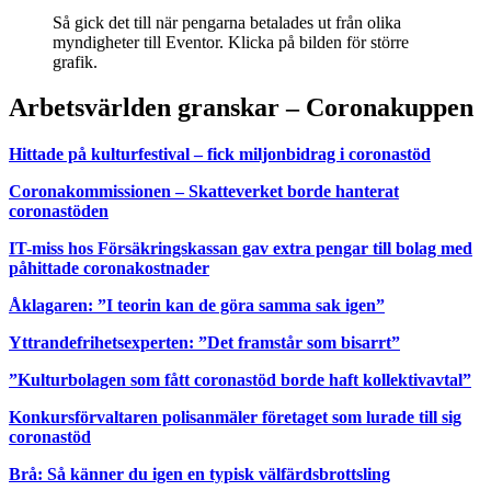
Så gick det till när pengarna betalades ut från olika
myndigheter till Eventor. Klicka på bilden för större
grafik.
Arbetsvärlden granskar – Coronakuppen
Hittade på kulturfestival – fick miljonbidrag i coronastöd
Coronakommissionen – Skatteverket borde hanterat
coronastöden
IT-miss hos Försäkringskassan gav extra pengar till bolag med
påhittade coronakostnader
Åklagaren: ”I teorin kan de göra samma sak igen”
Yttrandefrihetsexperten: ”Det framstår som bisarrt”
”Kulturbolagen som fått coronastöd borde haft kollektivavtal”
Konkursförvaltaren polisanmäler företaget som lurade till sig
coronastöd
Brå: Så känner du igen en typisk välfärdsbrottsling