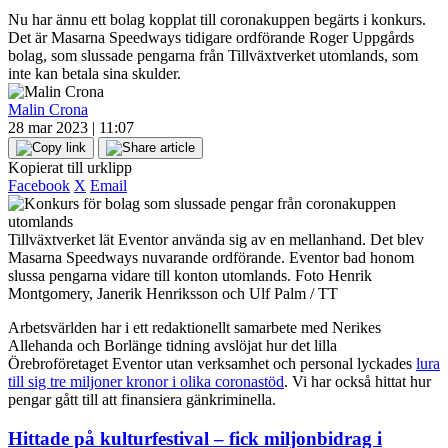
Nu har ännu ett bolag kopplat till coronakuppen begärts i konkurs.
Det är Masarna Speedways tidigare ordförande Roger Uppgårds
bolag, som slussade pengarna från Tillväxtverket utomlands, som
inte kan betala sina skulder.
Malin Crona
28 mar 2023 | 11:07
Kopierat till urklipp
Facebook
X
Email
Tillväxtverket lät Eventor använda sig av en mellanhand. Det blev
Masarna Speedways nuvarande ordförande. Eventor bad honom
slussa pengarna vidare till konton utomlands. Foto Henrik
Montgomery, Janerik Henriksson och Ulf Palm / TT
Arbetsvärlden har i ett redaktionellt samarbete med Nerikes
Allehanda och Borlänge tidning avslöjat hur det lilla
Örebroföretaget Eventor utan verksamhet och personal lyckades
lura
till sig tre miljoner kronor i olika coronastöd
. Vi har också hittat hur
pengar gått till att finansiera gänkriminella.
Hittade på kulturfestival – fick miljonbidrag i