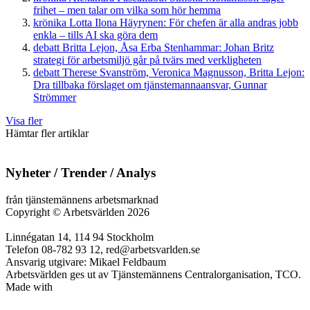
frihet – men talar om vilka som hör hemma
krönika
Lotta Ilona Häyrynen:
För chefen är alla andras jobb
enkla – tills AI ska göra dem
debatt
Britta Lejon, Åsa Erba Stenhammar:
Johan Britz
strategi för arbetsmiljö går på tvärs med verkligheten
debatt
Therese Svanström, Veronica Magnusson, Britta Lejon:
Dra tillbaka förslaget om tjänstemannaansvar, Gunnar
Strömmer
Visa fler
Hämtar fler artiklar
Nyheter / Trender / Analys
från tjänstemännens arbetsmarknad
Copyright
©
Arbetsvärlden 2026
Linnégatan 14, 114 94 Stockholm
Telefon 08-782 93 12, red@arbetsvarlden.se
Ansvarig utgivare: Mikael Feldbaum
Arbetsvärlden ges ut av Tjänstemännens Centralorganisation, TCO.
Made with