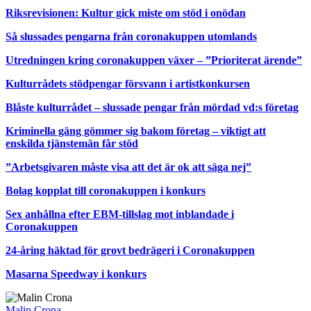
Riksrevisionen: Kultur gick miste om stöd i onödan
Så slussades pengarna från coronakuppen utomlands
Utredningen kring coronakuppen växer – ”Prioriterat ärende”
Kulturrådets stödpengar försvann i artistkonkursen
Blåste kulturrådet – slussade pengar från mördad vd:s företag
Kriminella gäng gömmer sig bakom företag – viktigt att
enskilda tjänstemän får stöd
”Arbetsgivaren måste visa att det är ok att säga nej”
Bolag kopplat till coronakuppen i konkurs
Sex anhållna efter EBM-tillslag mot inblandade i
Coronakuppen
24-åring häktad för grovt bedrägeri i Coronakuppen
Masarna Speedway i konkurs
Malin Crona