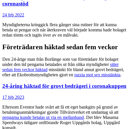
coronastöd
24 feb 2022
Myndigheterna kringgick flera gånger sina rutiner för att kunna
betala ut pengar och när återkraven väl började komma hade bolaget
redan tömts och tagits över av en målvakt.
Företrädaren häktad sedan fem veckor
Den 24-årige man från Borlänge som var företrädare för bolaget
under den tid pengarna betalades ut från olika myndigheter
sitter
sedan fem veckor häktad
misstänkt för bland annat grovt bedrägeri,
efter att Ekobrottsmyndigheten gjort en
razzia mot sex misstänkta
.
24-åring häktad för grovt bedrägeri i coronakuppen
17 feb 2023
Eftersom Eventor hade svårt att få ett eget bankgiro på grund av
betalningsanmärkningar gjorde Tillväxtverket ett undantag så att
pengarna kunde betalas ut via en mellanhand
. Det blev Masarna
Speedways tidigare ordförande Roger Uppgårds bolag, Uppgård
konsult.