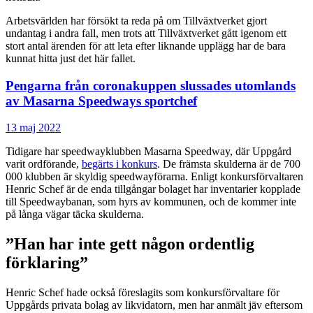
Arbetsvärlden har försökt ta reda på om Tillväxtverket gjort
undantag i andra fall, men trots att Tillväxtverket gått igenom ett
stort antal ärenden för att leta efter liknande upplägg har de bara
kunnat hitta just det här fallet.
Pengarna från coronakuppen slussades utomlands
av Masarna Speedways sportchef
13 maj 2022
Tidigare har speedwayklubben Masarna Speedway, där Uppgård
varit ordförande,
begärts i konkurs
. De främsta skulderna är de 700
000 klubben är skyldig speedwayförarna. Enligt konkursförvaltaren
Henric Schef är de enda tillgångar bolaget har inventarier kopplade
till Speedwaybanan, som hyrs av kommunen, och de kommer inte
på långa vägar täcka skulderna.
”Han har inte gett någon ordentlig
förklaring”
Henric Schef hade också föreslagits som konkursförvaltare för
Uppgårds privata bolag av likvidatorn, men har anmält jäv eftersom