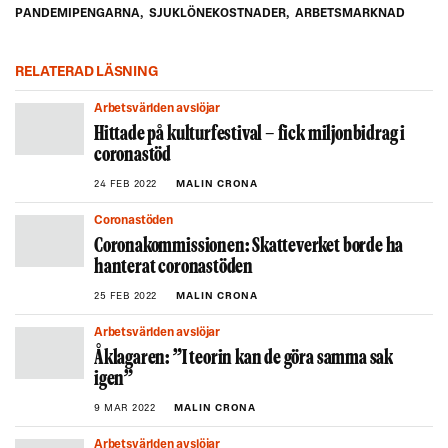
PANDEMIPENGARNA
,
SJUKLÖNEKOSTNADER
,
ARBETSMARKNAD
RELATERAD LÄSNING
Arbetsvärlden avslöjar
Hittade på kulturfestival – fick miljonbidrag i
coronastöd
24 FEB 2022
MALIN CRONA
Coronastöden
Coronakommissionen: Skatteverket borde ha
hanterat coronastöden
25 FEB 2022
MALIN CRONA
Arbetsvärlden avslöjar
Åklagaren: ”I teorin kan de göra samma sak
igen”
9 MAR 2022
MALIN CRONA
Arbetsvärlden avslöjar