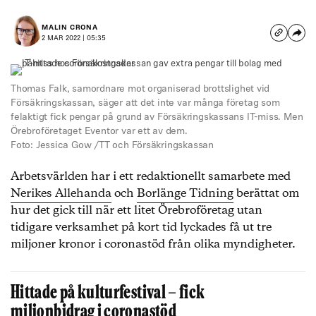
MALIN CRONA
2 MAR 2022 | 05:35
Thomas Falk, samordnare mot organiserad brottslighet vid
Försäkringskassan, säger att det inte var många företag som
felaktigt fick pengar på grund av Försäkringskassans IT-miss. Men
Örebroföretaget Eventor var ett av dem.
Foto: Jessica Gow /TT och Försäkringskassan
Arbetsvärlden har i ett redaktionellt samarbete med
Nerikes Allehanda
och
Borlänge Tidning
berättat om
hur det gick till när ett litet Örebroföretag utan
tidigare verksamhet på kort tid lyckades få ut tre
miljoner kronor i coronastöd från olika myndigheter.
Hittade på kulturfestival – fick
miljonbidrag i coronastöd