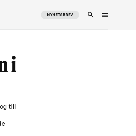
NYHETSBREV
SÖK
n i
g till
de