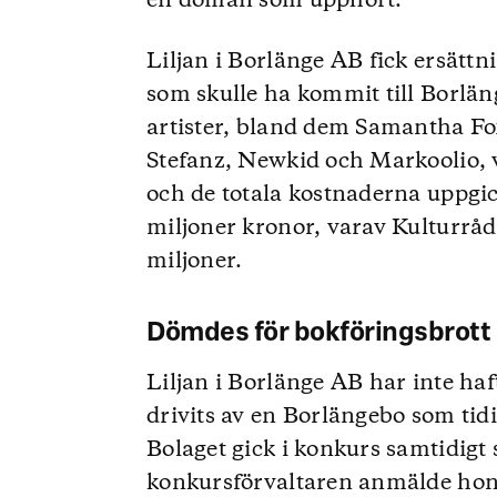
en domän som upphört.
Liljan i Borlänge AB fick ersättni
som skulle ha kommit till Borlän
artister, bland dem Samantha Fo
Stefanz, Newkid och Markoolio, 
och de totala kostnaderna uppgick
miljoner kronor, varav Kulturråd
miljoner.
Dömdes för bokföringsbrott
Liljan i Borlänge AB har inte h
drivits av en Borlängebo som tid
Bolaget gick i konkurs samtidigt
konkursförvaltaren anmälde honom