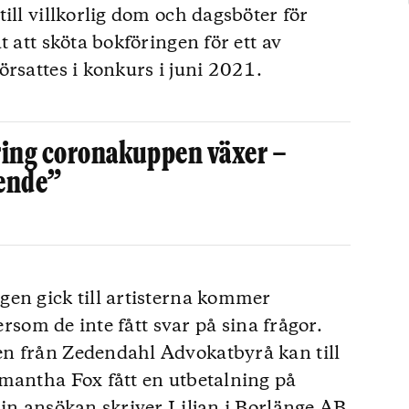
ill villkorlig dom och dagsböter för
t att sköta bokföringen för ett av
rsattes i konkurs i juni 2021.
ring coronakuppen växer –
rende”
gen gick till artisterna kommer
tersom de inte fått svar på sina frågor.
n från Zedendahl Advokatbyrå kan till
mantha Fox fått en utbetalning på
sin ansökan skriver Liljan i Borlänge AB