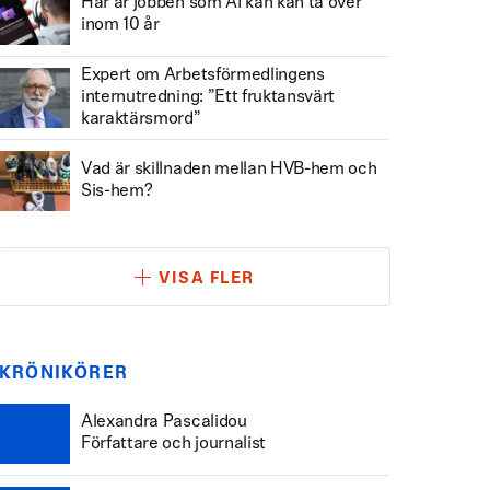
Här är jobben som AI kan kan ta över
inom 10 år
Expert om Arbetsförmedlingens
internutredning: ”Ett fruktansvärt
karaktärsmord”
Vad är skillnaden mellan HVB-hem och
Sis-hem?
VISA FLER
KRÖNIKÖRER
Alexandra Pascalidou
Författare och journalist