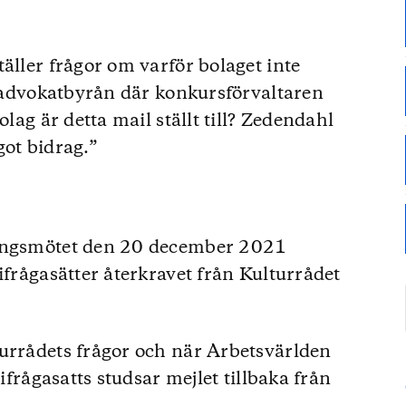
äller frågor om varför bolaget inte
en advokatbyrån där konkursförvaltaren
olag är detta mail ställt till? Zedendahl
got bidrag.”
ningsmötet den 20 december 2021
ifrågasätter återkravet från Kulturrådet
turrådets frågor och när Arbetsvärlden
 ifrågasatts studsar mejlet tillbaka från