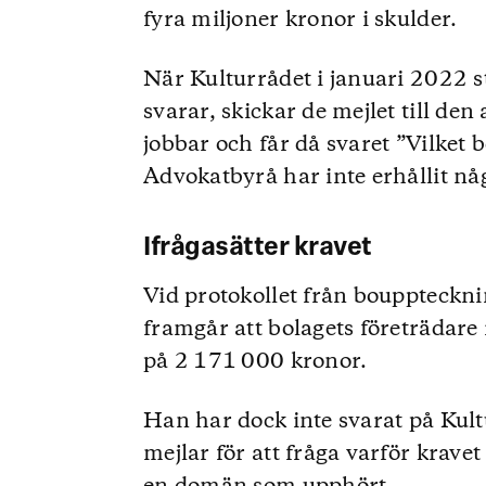
fyra miljoner kronor i skulder.
När Kulturrådet i januari 2022 st
svarar, skickar de mejlet till d
jobbar och får då svaret ”Vilket b
Advokatbyrå har inte erhållit nå
Ifrågasätter kravet
Vid protokollet från bouppteck
framgår att bolagets företrädare 
på 2 171 000 kronor.
Han har dock inte svarat på Kul
mejlar för att fråga varför kravet