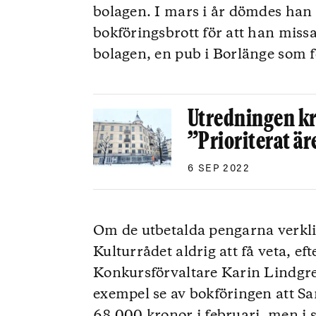
bolagen. I mars i år dömdes han t
bokföringsbrott för att han missa
bolagen, en pub i Borlänge som fö
Utredningen k
”Prioriterat ä
6 SEP 2022
Om de utbetalda pengarna verkli
Kulturrådet aldrig att få veta, ef
Konkursförvaltare Karin Lindgre
exempel se av bokföringen att Sa
68 000 kronor i februari, men i 