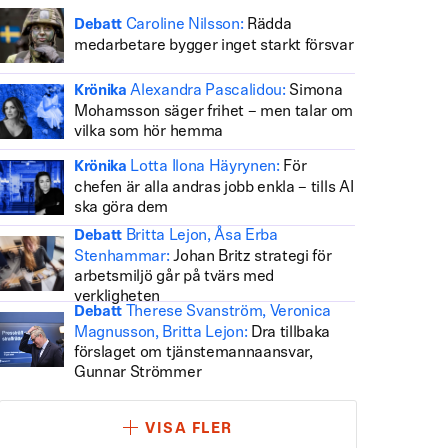
Caroline Nilsson:
Rädda
Debatt
medarbetare bygger inget starkt försvar
Alexandra Pascalidou:
Simona
Krönika
Mohamsson säger frihet – men talar om
vilka som hör hemma
Lotta Ilona Häyrynen:
För
Krönika
chefen är alla andras jobb enkla – tills AI
ska göra dem
Britta Lejon, Åsa Erba
Debatt
Stenhammar:
Johan Britz strategi för
arbetsmiljö går på tvärs med
verkligheten
Therese Svanström, Veronica
Debatt
Magnusson, Britta Lejon:
Dra tillbaka
förslaget om tjänstemannaansvar,
Gunnar Strömmer
VISA FLER