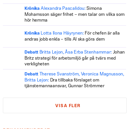
Alexandra Pascalidou:
Simona
Krönika
Mohamsson säger frihet – men talar om vilka som
hör hemma
Lotta Ilona Häyrynen:
För chefen är alla
Krönika
andras jobb enkla – tills AI ska göra dem
Britta Lejon, Åsa Erba Stenhammar:
Johan
Debatt
Britz strategi för arbetsmiljö går på tvärs med
verkligheten
Therese Svanström, Veronica Magnusson,
Debatt
Britta Lejon:
Dra tillbaka förslaget om
tjänstemannaansvar, Gunnar Strömmer
VISA FLER