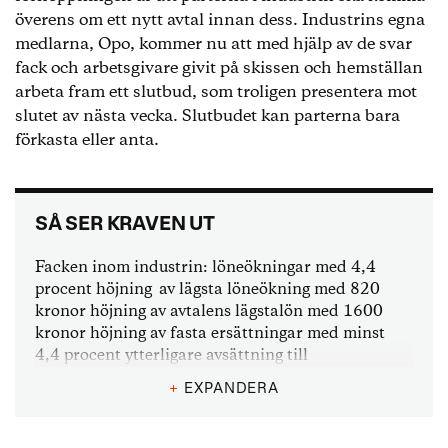
överens om ett nytt avtal innan dess. Industrins egna
medlarna, Opo, kommer nu att med hjälp av de svar
fack och arbetsgivare givit på skissen och hemställan
arbeta fram ett slutbud, som troligen presentera mot
slutet av nästa vecka. Slutbudet kan parterna bara
förkasta eller anta.
SÅ SER KRAVEN UT
Facken inom industrin: löneökningar med 4,4
procent höjning av lägsta löneökning med 820
kronor höjning av avtalens lägstalön med 1600
kronor höjning av fasta ersättningar med minst
4,4 procent ytterligare avsättning till
arbetstidsförkortning, deltidspension eller
+
EXPANDERA
flexpension beroende på hur reglerna i avtalets ser
ut. ettårigt avtal Teknikföretagens förslag: 2,0
procents lönelyft engångsbelopp på 3 000 kronor