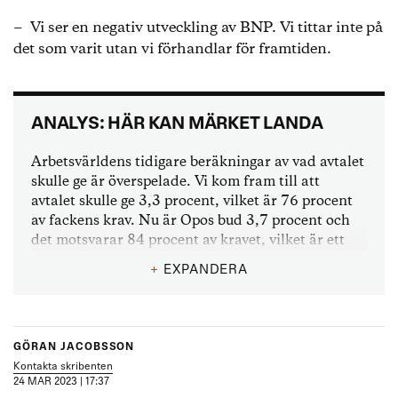
− Vi ser en negativ utveckling av BNP. Vi tittar inte på
det som varit utan vi förhandlar för framtiden.
ANALYS: HÄR KAN MÄRKET LANDA
Arbetsvärldens tidigare beräkningar av vad avtalet
skulle ge är överspelade. Vi kom fram till att
avtalet skulle ge 3,3 procent, vilket är 76 procent
av fackens krav. Nu är Opos bud 3,7 procent och
det motsvarar 84 procent av kravet, vilket är ett
ovanligt högt utfall för fackens del och resultatet
+
EXPANDERA
kommer troligen att bli högre.
Förra gången landet fick en borgerlig regering
ställde facken höga krav och fick igenom
GÖRAN JACOBSSON
rekordmycket. I avtalsrörelsen 2007 slutade
Kontakta skribenten
avtalsuppgörelsen på 87 procent av fackens krav
24 MAR 2023 | 17:37
och det motsvarade 3,4 procent.