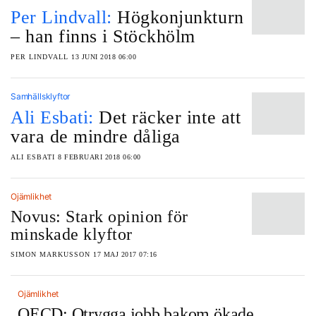
Per Lindvall:
Högkonjunkturn
‒ han finns i Stöckhölm
PER LINDVALL
13 JUNI 2018 06:00
Samhällsklyftor
Ali Esbati:
Det räcker inte att
vara de mindre dåliga
ALI ESBATI
8 FEBRUARI 2018 06:00
Ojämlikhet
Novus: Stark opinion för
minskade klyftor
SIMON MARKUSSON
17 MAJ 2017 07:16
Ojämlikhet
OECD: Otrygga jobb bakom ökade