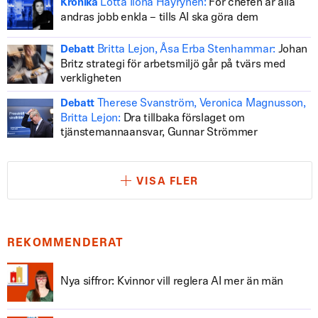
Lotta Ilona Häyrynen:
För chefen är alla
Krönika
andras jobb enkla – tills AI ska göra dem
Britta Lejon, Åsa Erba Stenhammar:
Johan
Debatt
Britz strategi för arbetsmiljö går på tvärs med
verkligheten
Therese Svanström, Veronica Magnusson,
Debatt
Britta Lejon:
Dra tillbaka förslaget om
tjänstemannaansvar, Gunnar Strömmer
VISA FLER
REKOMMENDERAT
Nya siffror: Kvinnor vill reglera AI mer än män