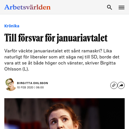
SÖK
Krönika
Till försvar för januariavtalet
Varför väckte januariavtalet ett sånt ramaskri? Lika
naturligt för liberaler som att säga nej till SD, borde det
vara att se åt både höger och vänster, skriver Birgitta
Ohlsson (L).
BIRGITTA OHLSSON
10 FEB 2020 | 06:00