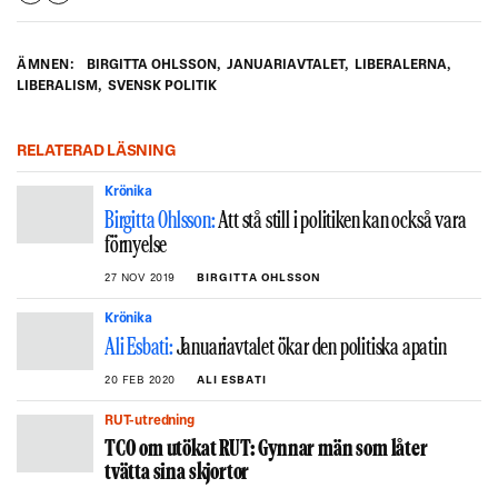
ÄMNEN:
BIRGITTA OHLSSON
,
JANUARIAVTALET
,
LIBERALERNA
,
LIBERALISM
,
SVENSK POLITIK
RELATERAD LÄSNING
Krönika
Birgitta Ohlsson:
Att stå still i politiken kan också vara
förnyelse
27 NOV 2019
BIRGITTA OHLSSON
Krönika
Ali Esbati:
Januariavtalet ökar den politiska apatin
20 FEB 2020
ALI ESBATI
RUT-utredning
TCO om utökat RUT: Gynnar män som låter
tvätta sina skjortor