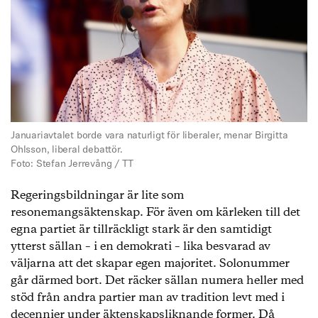
Januariavtalet borde vara naturligt för liberaler, menar Birgitta
Ohlsson, liberal debattör.
Foto: Stefan Jerrevång / TT
Regeringsbildningar är lite som
resonemangsäktenskap. För även om kärleken till det
egna partiet är tillräckligt stark är den samtidigt
ytterst sällan – i en demokrati – lika besvarad av
väljarna att det skapar egen majoritet. Solonummer
går därmed bort. Det räcker sällan numera heller med
stöd från andra partier man av tradition levt med i
decennier under äktenskapsliknande former. Då