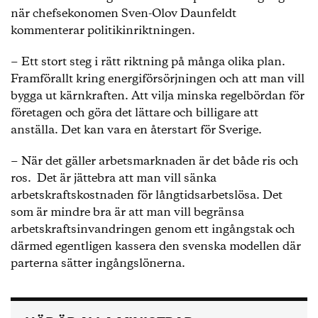
när chefsekonomen Sven-Olov Daunfeldt
kommenterar politikinriktningen.
− Ett stort steg i rätt riktning på många olika plan.
Framförallt kring energiförsörjningen och att man vill
bygga ut kärnkraften. Att vilja minska regelbördan för
företagen och göra det lättare och billigare att
anställa. Det kan vara en återstart för Sverige.
− När det gäller arbetsmarknaden är det både ris och
ros. Det är jättebra att man vill sänka
arbetskraftskostnaden för långtidsarbetslösa. Det
som är mindre bra är att man vill begränsa
arbetskraftsinvandringen genom ett ingångstak och
därmed egentligen kassera den svenska modellen där
parterna sätter ingångslönerna.