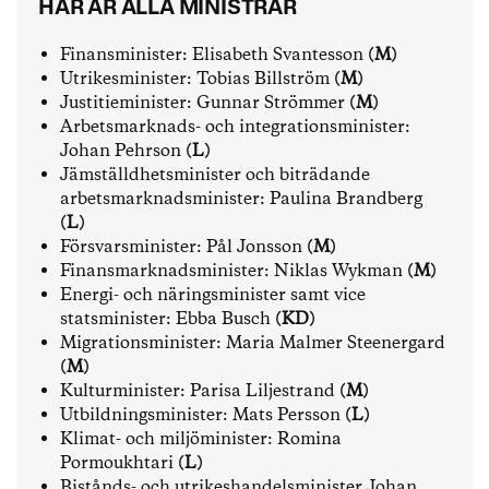
HÄR ÄR ALLA MINISTRAR
Finansminister: Elisabeth Svantesson
(M)
Utrikesminister: Tobias Billström
(M)
Justitieminister: Gunnar Strömmer
(M)
Arbetsmarknads- och integrationsminister:
Johan Pehrson
(L)
Jämställdhetsminister och biträdande
arbetsmarknadsminister: Paulina Brandberg
(L)
Försvarsminister: Pål Jonsson
(M)
Finansmarknadsminister: Niklas Wykman
(M)
Energi- och näringsminister samt vice
statsminister: Ebba Busch
(KD)
Migrationsminister: Maria Malmer Steenergard
(M)
Kulturminister: Parisa Liljestrand
(M)
Utbildningsminister: Mats Persson
(L)
Klimat- och miljöminister: Romina
Pormoukhtari
(L)
Bistånds- och utrikeshandelsminister Johan