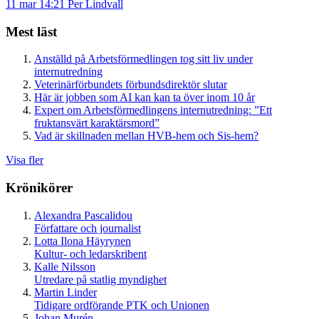
11 mar 14:21
Per Lindvall
Mest läst
Anställd på Arbetsförmedlingen tog sitt liv under
internutredning
Veterinärförbundets förbundsdirektör slutar
Här är jobben som AI kan kan ta över inom 10 år
Expert om Arbetsförmedlingens internutredning: ”Ett
fruktansvärt karaktärsmord”
Vad är skillnaden mellan HVB-hem och Sis-hem?
Visa fler
Krönikörer
Alexandra Pascalidou
Författare och journalist
Lotta Ilona Häyrynen
Kultur- och ledarskribent
Kalle Nilsson
Utredare på statlig myndighet
Martin Linder
Tidigare ordförande PTK och Unionen
Johan Murén