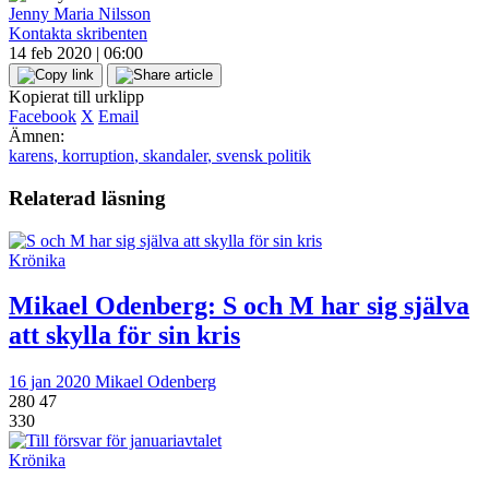
Jenny Maria Nilsson
Kontakta skribenten
14 feb 2020 | 06:00
Kopierat till urklipp
Facebook
X
Email
Ämnen:
karens
,
korruption
,
skandaler
,
svensk politik
Relaterad läsning
Krönika
Mikael Odenberg:
S och M har sig själva
att skylla för sin kris
16 jan 2020
Mikael Odenberg
280
47
330
Krönika