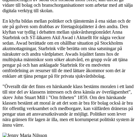
vidare till bolag och branschorganisationer som arbetar med att sälja
digitala verktyg till skolan.
En klyfta bildas mellan politiker och tjänstemän å ena sidan och de
ute på golven som drabbas av företagslojaliteter å den andra. Den
klyftan var tydlig i debatten mellan sjukvårdsregionrådet Anna
Starbrink och ST-läkaren Akil Awad i Aktuellt för några veckor
sedan. Awad berättade om en ohållbar situation på Stockholms
akutmottagningar, Starbrink ville berätta om sina satsningar på
närakuter och andra vårdplatser. Awads lojalitet fanns hos de
multisjuka människor som söker akutvård, en grupp svår att tjäna
pengar på och han anklagade Starbrink för en medveten
omfördelning av resurser till de med lättare åkommor som det är
enklare att tjäna pengar på för privata sjukvårdsbolag.
”Överallt där det finns en härskande klass bestäms moralen i ett land
till stor del av klassens intressen och dess känsla av överlägsenhet”,
skrev John Stuart Mill i ”Om friheten” 1859. Om den härskande
klassen bestämt att moral är att det som är bra för bolag också är bra
för offentlig verksamhet och medborgare, kan välfärden dräneras på
pengar utan att ansvarsutkrävande är möjligt. Politiker som lever
nära gränsen för lagen är illa, men ett korrumperat politiskt system är
ännu värre.