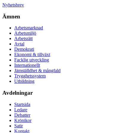
Nyhetsbrev
Ämnen
Arbetsmarknad
Arbetsmiljö
Arbetsrätt
Avtal
Demokrati
Ekonomi & tillväxt
Facklig utveckling
Internationellt
Jämställdhet & mångfald
Trygghetssystem
Utbildning
Avdelningar
Startsida
Ledare
Debatter
Krönikor
Satir
Kontakt