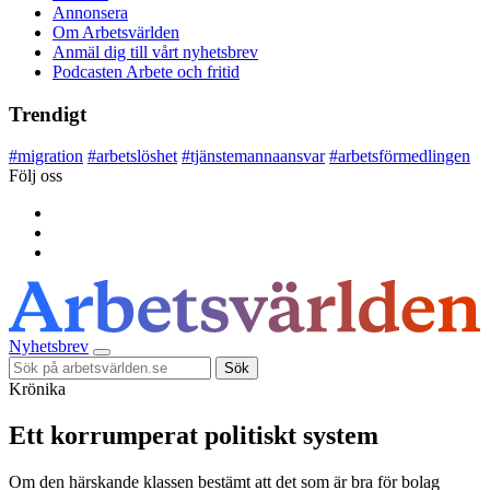
Annonsera
Om Arbetsvärlden
Anmäl dig till vårt nyhetsbrev
Podcasten Arbete och fritid
Trendigt
#
migration
#
arbetslöshet
#
tjänstemannaansvar
#
arbetsförmedlingen
Följ oss
Nyhetsbrev
Sök
Krönika
Ett korrumperat politiskt system
Om den härskande klassen bestämt att det som är bra för bolag