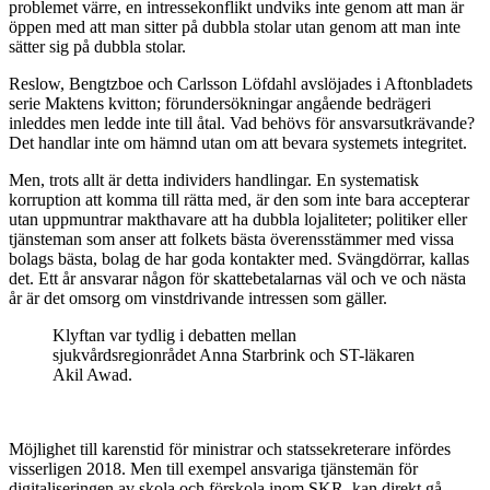
problemet värre, en intressekonflikt undviks inte genom att man är
öppen med att man sitter på dubbla stolar utan genom att man inte
sätter sig på dubbla stolar.
Reslow, Bengtzboe och Carlsson Löfdahl avslöjades i Aftonbladets
serie Maktens kvitton; förundersökningar angående bedrägeri
inleddes men ledde inte till åtal. Vad behövs för ansvarsutkrävande?
Det handlar inte om hämnd utan om att bevara systemets integritet.
Men, trots allt är detta individers handlingar. En systematisk
korruption att komma till rätta med, är den som inte bara accepterar
utan uppmuntrar makthavare att ha dubbla lojaliteter; politiker eller
tjänsteman som anser att folkets bästa överensstämmer med vissa
bolags bästa, bolag de har goda kontakter med. Svängdörrar, kallas
det. Ett år ansvarar någon för skattebetalarnas väl och ve och nästa
år är det omsorg om vinstdrivande intressen som gäller.
Klyftan var tydlig i debatten mellan
sjukvårdsregionrådet Anna Starbrink och ST-läkaren
Akil Awad.
Möjlighet till karenstid för ministrar och statssekreterare infördes
visserligen 2018. Men till exempel ansvariga tjänstemän för
digitaliseringen av skola och förskola inom SKR, kan direkt gå