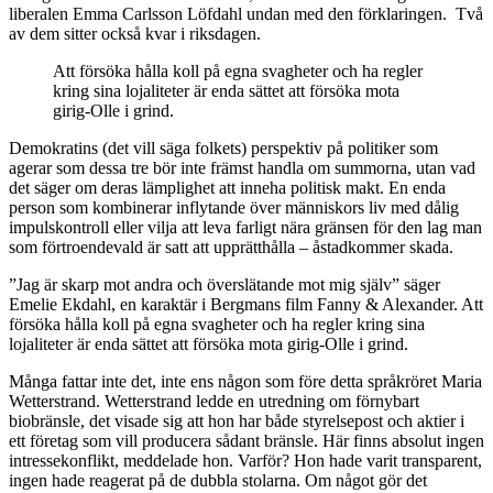
liberalen Emma Carlsson Löfdahl undan med den förklaringen. Två
av dem sitter också kvar i riksdagen.
Att försöka hålla koll på egna svagheter och ha regler
kring sina lojaliteter är enda sättet att försöka mota
girig-Olle i grind.
Demokratins (det vill säga folkets) perspektiv på politiker som
agerar som dessa tre bör inte främst handla om summorna, utan vad
det säger om deras lämplighet att inneha politisk makt. En enda
person som kombinerar inflytande över människors liv med dålig
impulskontroll eller vilja att leva farligt nära gränsen för den lag man
som förtroendevald är satt att upprätthålla – åstadkommer skada.
”Jag är skarp mot andra och överslätande mot mig själv” säger
Emelie Ekdahl, en karaktär i Bergmans film Fanny & Alexander. Att
försöka hålla koll på egna svagheter och ha regler kring sina
lojaliteter är enda sättet att försöka mota girig-Olle i grind.
Många fattar inte det, inte ens någon som före detta språkröret Maria
Wetterstrand. Wetterstrand ledde en utredning om förnybart
biobränsle, det visade sig att hon har både styrelsepost och aktier i
ett företag som vill producera sådant bränsle. Här finns absolut ingen
intressekonflikt, meddelade hon. Varför? Hon hade varit transparent,
ingen hade reagerat på de dubbla stolarna. Om något gör det