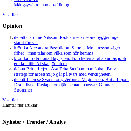
Mångsysslare utan anställning
Visa fler
Opinion
debatt
Caroline Nilsson:
Rädda medarbetare bygger inget
starkt försvar
krönika
Alexandra Pascalidou:
Simona Mohamsson säger
frihet – men talar om vilka som hör hemma
krönika
Lotta Ilona Häyrynen:
För chefen är alla andras jobb
enkla – tills AI ska göra dem
debatt
Britta Lejon, Åsa Erba Stenhammar:
Johan Britz
strategi för arbetsmiljö går på tvärs med verkligheten
debatt
Therese Svanström, Veronica Magnusson, Britta Lejon:
Dra tillbaka förslaget om tjänstemannaansvar, Gunnar
Strömmer
Visa fler
Hämtar fler artiklar
Nyheter / Trender / Analys