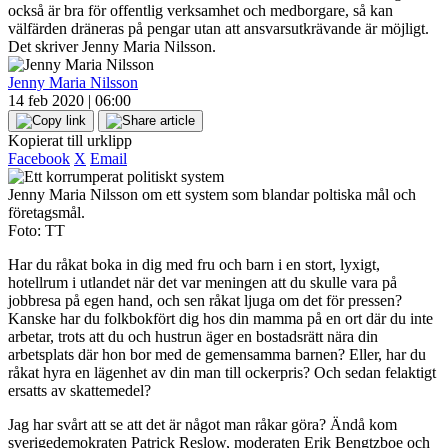
också är bra för offentlig verksamhet och medborgare, så kan
välfärden dräneras på pengar utan att ansvarsutkrävande är möjligt.
Det skriver Jenny Maria Nilsson.
Jenny Maria Nilsson
14 feb 2020 | 06:00
Kopierat till urklipp
Facebook
X
Email
Jenny Maria Nilsson om ett system som blandar poltiska mål och
företagsmål.
Foto: TT
Har du råkat boka in dig med fru och barn i en stort, lyxigt,
hotellrum i utlandet när det var meningen att du skulle vara på
jobbresa på egen hand, och sen råkat ljuga om det för pressen?
Kanske har du folkbokfört dig hos din mamma på en ort där du inte
arbetar, trots att du och hustrun äger en bostadsrätt nära din
arbetsplats där hon bor med de gemensamma barnen? Eller, har du
råkat hyra en lägenhet av din man till ockerpris? Och sedan felaktigt
ersatts av skattemedel?
Jag har svårt att se att det är något man råkar göra? Ändå kom
sverigedemokraten Patrick Reslow, moderaten Erik Bengtzboe och