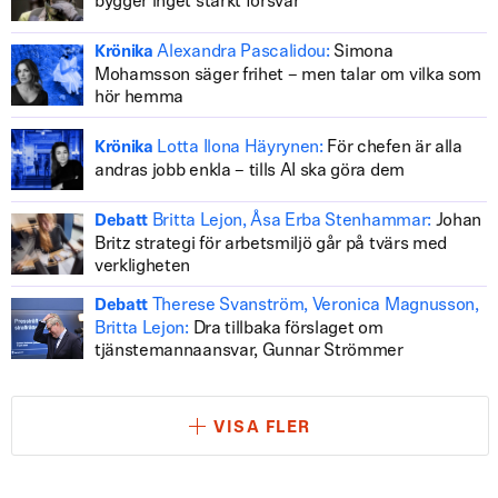
bygger inget starkt försvar
Alexandra Pascalidou:
Simona
Krönika
Mohamsson säger frihet – men talar om vilka som
hör hemma
Lotta Ilona Häyrynen:
För chefen är alla
Krönika
andras jobb enkla – tills AI ska göra dem
Britta Lejon, Åsa Erba Stenhammar:
Johan
Debatt
Britz strategi för arbetsmiljö går på tvärs med
verkligheten
Therese Svanström, Veronica Magnusson,
Debatt
Britta Lejon:
Dra tillbaka förslaget om
tjänstemannaansvar, Gunnar Strömmer
VISA FLER