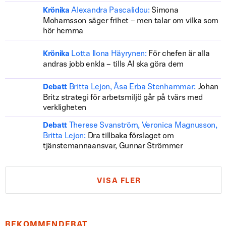
Alexandra Pascalidou:
Simona
Krönika
Mohamsson säger frihet – men talar om vilka som
hör hemma
Lotta Ilona Häyrynen:
För chefen är alla
Krönika
andras jobb enkla – tills AI ska göra dem
Britta Lejon, Åsa Erba Stenhammar:
Johan
Debatt
Britz strategi för arbetsmiljö går på tvärs med
verkligheten
Therese Svanström, Veronica Magnusson,
Debatt
Britta Lejon:
Dra tillbaka förslaget om
tjänstemannaansvar, Gunnar Strömmer
VISA FLER
REKOMMENDERAT