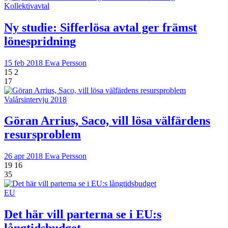
Kollektivavtal
Ny studie: Sifferlösa avtal ger främst
lönespridning
15 feb 2018
Ewa Persson
15
2
17
Valårsintervju 2018
Göran Arrius, Saco, vill lösa välfärdens
resursproblem
26 apr 2018
Ewa Persson
19
16
35
EU
Det här vill parterna se i EU:s