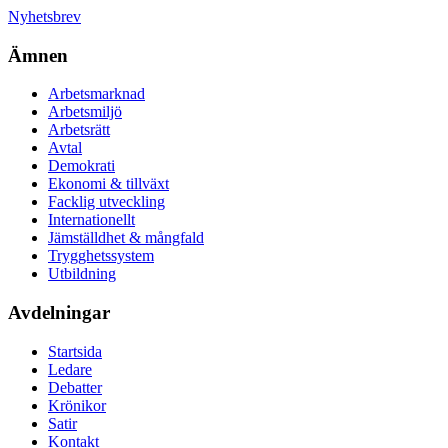
Nyhetsbrev
Ämnen
Arbetsmarknad
Arbetsmiljö
Arbetsrätt
Avtal
Demokrati
Ekonomi & tillväxt
Facklig utveckling
Internationellt
Jämställdhet & mångfald
Trygghetssystem
Utbildning
Avdelningar
Startsida
Ledare
Debatter
Krönikor
Satir
Kontakt