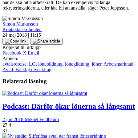
när de ska hitta arbetskraft. De kan exempelvis förlänga
rekryteringstiderna, eller låta bli att anställa, säger Peter Jeppsson.
Simon Markusson
Kontakta skribenten
24 maj 2018 | 11:15
Kopierat till urklipp
Facebook
X
Email
Ämnen:
avtalsrörelse
,
LO
,
lönebildning
,
löneglidning
,
löner
,
Arbetsmarknad
,
Avtal
,
Facklig utveckling
Relaterad läsning
Podcast: Därför ökar lönerna så långsamt
2 jun 2018
Mikael Feldbaum
27
4
31