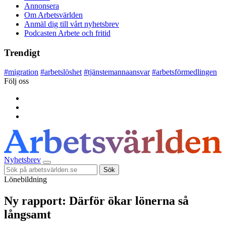
Annonsera
Om Arbetsvärlden
Anmäl dig till vårt nyhetsbrev
Podcasten Arbete och fritid
Trendigt
#
migration
#
arbetslöshet
#
tjänstemannaansvar
#
arbetsförmedlingen
Följ oss
Nyhetsbrev
Sök
Lönebildning
Ny rapport: Därför ökar lönerna så
långsamt