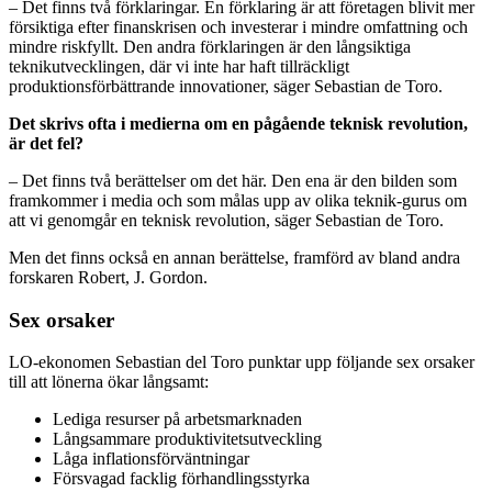
– Det finns två förklaringar. En förklaring är att företagen blivit mer
försiktiga efter finanskrisen och investerar i mindre omfattning och
mindre riskfyllt. Den andra förklaringen är den långsiktiga
teknikutvecklingen, där vi inte har haft tillräckligt
produktionsförbättrande innovationer, säger Sebastian de Toro.
Det skrivs ofta i medierna om en pågående teknisk revolution,
är det fel?
– Det finns två berättelser om det här. Den ena är den bilden som
framkommer i media och som målas upp av olika teknik-gurus om
att vi genomgår en teknisk revolution, säger Sebastian de Toro.
Men det finns också en annan berättelse, framförd av bland andra
forskaren Robert, J. Gordon.
Sex orsaker
LO-ekonomen Sebastian del Toro punktar upp följande sex orsaker
till att lönerna ökar långsamt:
Lediga resurser på arbetsmarknaden
Långsammare produktivitetsutveckling
Låga inflationsförväntningar
Försvagad facklig förhandlingsstyrka