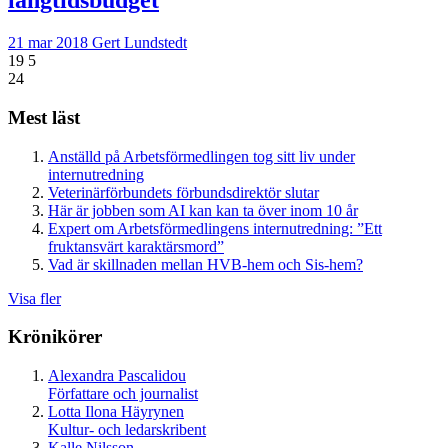
långtidsbudget
21 mar 2018
Gert Lundstedt
19
5
24
Mest läst
Anställd på Arbetsförmedlingen tog sitt liv under
internutredning
Veterinärförbundets förbundsdirektör slutar
Här är jobben som AI kan kan ta över inom 10 år
Expert om Arbetsförmedlingens internutredning: ”Ett
fruktansvärt karaktärsmord”
Vad är skillnaden mellan HVB-hem och Sis-hem?
Visa fler
Krönikörer
Alexandra Pascalidou
Författare och journalist
Lotta Ilona Häyrynen
Kultur- och ledarskribent
Kalle Nilsson