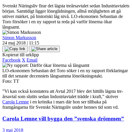
Svenskt Näringsliv firar det lägsta treårsavtalet sedan Industriavtalets
början. Samtidigt ligger löneglidningen, alltså möjligheten att gå
utöver märket, på historiskt låg nivå. LO-ekonomen Sebastian de
Toro försöker i en ny rapport ta reda på varför lönerna ökar
långsamt.
Simon Markusson
24 maj 2018 | 11:15
Kopierat till urklipp
Facebook
X
Email
LO-ekonomen Sebastian del Toro söker i en ny rapport förklaringar
till det senaste decenniets långsamma löneökningstakt.
Foto: TT
”Vi kan också konstatera att Avtal 2017 blev det hittills lägsta tre-
årsavtal som slutits sedan Industriavtalet trädde i kraft,” skriver
Carola Lemne
i en krönika i mars där hon ser tillbaka på
framgångarna för Svenskt Näringsliv under hennes tid som vd.
Carola Lemne vill bygga den ”svenska drömmen”
3 maj 2018