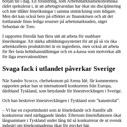
början till i dag. En förändring, som Arbetsmarknadsekonomiska
rådet spekulerat i, är att arbetsgivarsidan har ökat sin disciplinering
och inte tillåter löneökningar i samma utsträckning som tidigare.
Men det kan också bero på effekter av finanskrisen och att det
fortfarande finns lediga resurser på arbetsmarknaden, säger
Sebastian de Toro.
I rapporten föreslår han flera sätt att arbeta för snabbare
löneökningar. Att stärka utbildningssystemet för att på så vis öka
arbetskraftens produktivitet är en ingrediens, men också att arbeta
för fler fasta heltidsanställningar och en a-kassa som motverkar allt
för låga reservationslöner.
Svaga fack i utlandet påverkar Sverige
När Sandro Scocco, chefsekonom på Arena Idé, får kommentera
rapporten pekar han ut internationell konkurrens från Europa,
däribland Tyskland, som betydande för löneutvecklingen i Sverige.
Och han beskriver löneutvecklingen i Tyskland som ”katastrofal”.
– Vi har en exportindustri som är löneledande och framför allt
konkurrerar med närliggande länder. Eftersom löneinflationen ökat
långsammare i Tyskland under lång tid så konkurrerar de ut svensk
industri om lönekostnaderna ökar för mycket här.