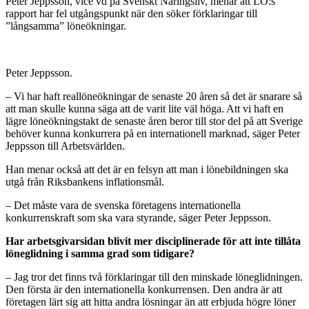
Peter Jeppsson, vice vd på Svenskt Näringsliv, menar att LO:s
rapport har fel utgångspunkt när den söker förklaringar till
”långsamma” löneökningar.
Peter Jeppsson.
– Vi har haft reallöneökningar de senaste 20 åren så det är snarare så
att man skulle kunna säga att de varit lite väl höga. Att vi haft en
lägre löneökningstakt de senaste åren beror till stor del på att Sverige
behöver kunna konkurrera på en internationell marknad, säger Peter
Jeppsson till Arbetsvärlden.
Han menar också att det är en felsyn att man i lönebildningen ska
utgå från Riksbankens inflationsmål.
– Det måste vara de svenska företagens internationella
konkurrenskraft som ska vara styrande, säger Peter Jeppsson.
Har arbetsgivarsidan blivit mer disciplinerade för att inte tillåta
löneglidning i samma grad som tidigare?
– Jag tror det finns två förklaringar till den minskade löneglidningen.
Den första är den internationella konkurrensen. Den andra är att
företagen lärt sig att hitta andra lösningar än att erbjuda högre löner