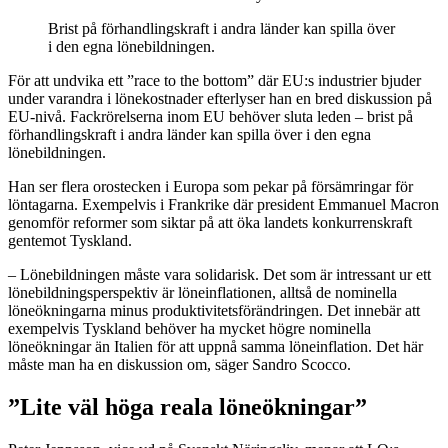
Brist på förhandlingskraft i andra länder kan spilla över
i den egna lönebildningen.
För att undvika ett ”race to the bottom” där EU:s industrier bjuder
under varandra i lönekostnader efterlyser han en bred diskussion på
EU-nivå. Fackrörelserna inom EU behöver sluta leden – brist på
förhandlingskraft i andra länder kan spilla över i den egna
lönebildningen.
Han ser flera orostecken i Europa som pekar på försämringar för
löntagarna. Exempelvis i Frankrike där president Emmanuel Macron
genomför reformer som siktar på att öka landets konkurrenskraft
gentemot Tyskland.
– Lönebildningen måste vara solidarisk. Det som är intressant ur ett
lönebildningsperspektiv är löneinflationen, alltså de nominella
löneökningarna minus produktivitetsförändringen. Det innebär att
exempelvis Tyskland behöver ha mycket högre nominella
löneökningar än Italien för att uppnå samma löneinflation. Det här
måste man ha en diskussion om, säger Sandro Scocco.
”Lite väl höga reala löneökningar”