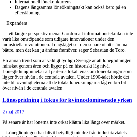
Internationell lönekonkurrens
Dagens långsamma löneökningstakt kan också bero på en
eftersläpning
+
Expandera
– I ett längre perspektiv menar Gordon att informationstekniken inte
varit lika omstöpande som tidigare innovationer under den
industriella revolutionen. I dagsläget ser den senare ut att stämma
bättre, men det kan ju ändras framöver, säger Sebastian de Toro.
En annan trend som är väldigt tydlig i Sverige är att löneglidningen
minskat genom åren och ligger på en historiskt låg nivå.
Löneglidning innebär att parterna lokalt enas om löneökningar som
ligger över nivån i de centrala avtalen. Under 1990-talet hörde det
inte till ovanligheterna att de totala löneökningarna låg en bra bit
över nivån i de centrala avtalen.
Lönespridning i fokus för kvinnodominerade yrken
2 maj 2017
På senare år har lönerna inte orkat klättra lika långt över märket.
– Löneglidningen har blivit betydligt mindre från industriavtalets