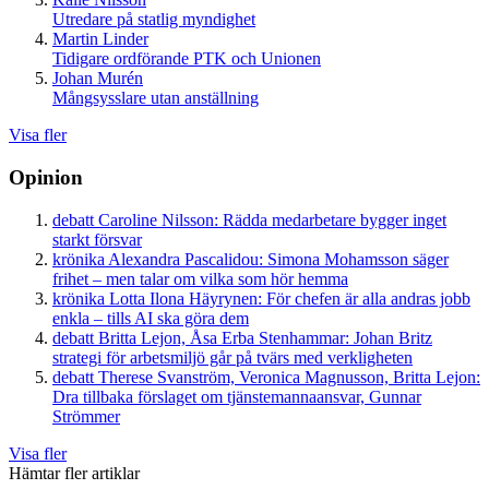
Utredare på statlig myndighet
Martin Linder
Tidigare ordförande PTK och Unionen
Johan Murén
Mångsysslare utan anställning
Visa fler
Opinion
debatt
Caroline Nilsson:
Rädda medarbetare bygger inget
starkt försvar
krönika
Alexandra Pascalidou:
Simona Mohamsson säger
frihet – men talar om vilka som hör hemma
krönika
Lotta Ilona Häyrynen:
För chefen är alla andras jobb
enkla – tills AI ska göra dem
debatt
Britta Lejon, Åsa Erba Stenhammar:
Johan Britz
strategi för arbetsmiljö går på tvärs med verkligheten
debatt
Therese Svanström, Veronica Magnusson, Britta Lejon:
Dra tillbaka förslaget om tjänstemannaansvar, Gunnar
Strömmer
Visa fler
Hämtar fler artiklar