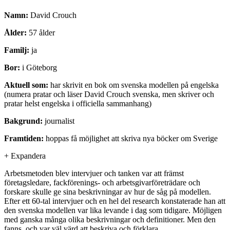
Namn:
David Crouch
Ålder:
57 ålder
Familj:
ja
Bor:
i Göteborg
Aktuell som:
har skrivit en bok om svenska modellen på engelska
(numera pratar och läser David Crouch svenska, men skriver och
pratar helst engelska i officiella sammanhang)
Bakgrund:
journalist
Framtiden:
hoppas få möjlighet att skriva nya böcker om Sverige
+
Expandera
Arbetsmetoden blev intervjuer och tanken var att främst
företagsledare, fackförenings- och arbetsgivarföreträdare och
forskare skulle ge sina beskrivningar av hur de såg på modellen.
Efter ett 60-tal intervjuer och en hel del research konstaterade han att
den svenska modellen var lika levande i dag som tidigare. Möjligen
med ganska många olika beskrivningar och definitioner. Men den
fanns, och var väl värd att beskriva och förklara.