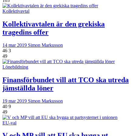
103
Kollektivavtal
Kollektivavtalen är den grekiska
tragedins offer
14 mar 2019
Simon Markusson
46
3
49
Lönebildning
Finansförbundet vill att TCO ska utreda
jämställda löner
19 mar 2019
Simon Markusson
40
9
49
EU-val
V och MP vill att EU ska bygga ut