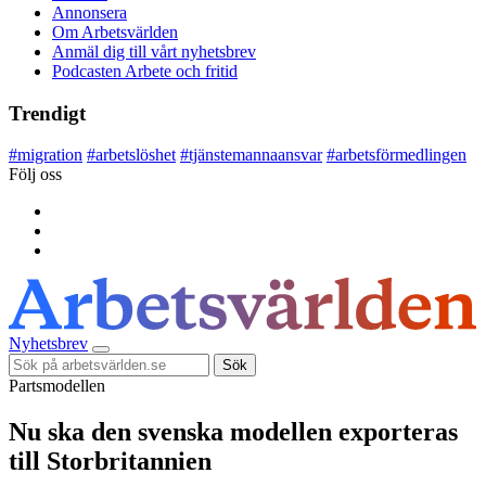
Annonsera
Om Arbetsvärlden
Anmäl dig till vårt nyhetsbrev
Podcasten Arbete och fritid
Trendigt
#
migration
#
arbetslöshet
#
tjänstemannaansvar
#
arbetsförmedlingen
Följ oss
Nyhetsbrev
Sök
Partsmodellen
Nu ska den svenska modellen exporteras
till Storbritannien