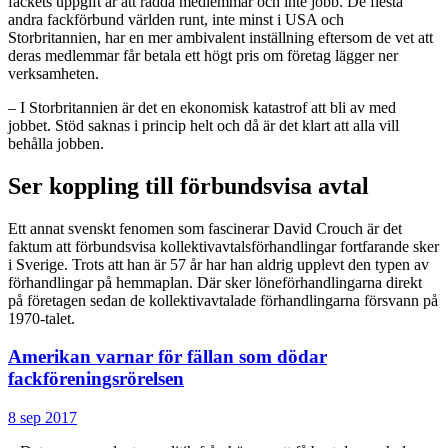
fackets uppgift är att rädda medlemmar och inte jobb. De flesta
andra fackförbund världen runt, inte minst i USA och
Storbritannien, har en mer ambivalent inställning eftersom de vet att
deras medlemmar får betala ett högt pris om företag lägger ner
verksamheten.
– I Storbritannien är det en ekonomisk katastrof att bli av med
jobbet. Stöd saknas i princip helt och då är det klart att alla vill
behålla jobben.
Ser koppling till förbundsvisa avtal
Ett annat svenskt fenomen som fascinerar David Crouch är det
faktum att förbundsvisa kollektivavtalsförhandlingar fortfarande sker
i Sverige. Trots att han är 57 år har han aldrig upplevt den typen av
förhandlingar på hemmaplan. Där sker löneförhandlingarna direkt
på företagen sedan de kollektivavtalade förhandlingarna försvann på
1970-talet.
Amerikan varnar för fällan som dödar
fackföreningsrörelsen
8 sep 2017