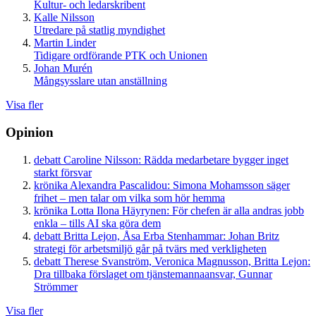
Kultur- och ledarskribent
Kalle Nilsson
Utredare på statlig myndighet
Martin Linder
Tidigare ordförande PTK och Unionen
Johan Murén
Mångsysslare utan anställning
Visa fler
Opinion
debatt
Caroline Nilsson:
Rädda medarbetare bygger inget
starkt försvar
krönika
Alexandra Pascalidou:
Simona Mohamsson säger
frihet – men talar om vilka som hör hemma
krönika
Lotta Ilona Häyrynen:
För chefen är alla andras jobb
enkla – tills AI ska göra dem
debatt
Britta Lejon, Åsa Erba Stenhammar:
Johan Britz
strategi för arbetsmiljö går på tvärs med verkligheten
debatt
Therese Svanström, Veronica Magnusson, Britta Lejon:
Dra tillbaka förslaget om tjänstemannaansvar, Gunnar
Strömmer
Visa fler