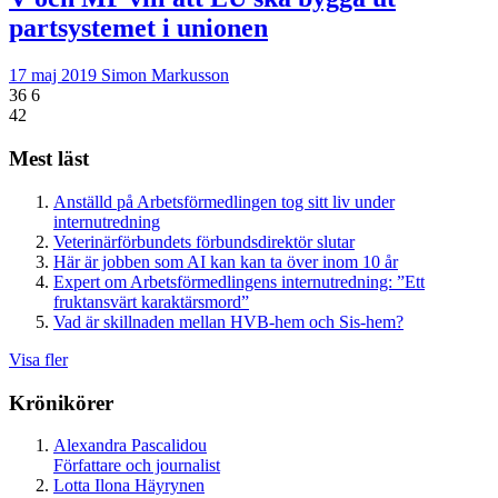
partsystemet i unionen
17 maj 2019
Simon Markusson
36
6
42
Mest läst
Anställd på Arbetsförmedlingen tog sitt liv under
internutredning
Veterinärförbundets förbundsdirektör slutar
Här är jobben som AI kan kan ta över inom 10 år
Expert om Arbetsförmedlingens internutredning: ”Ett
fruktansvärt karaktärsmord”
Vad är skillnaden mellan HVB-hem och Sis-hem?
Visa fler
Krönikörer
Alexandra Pascalidou
Författare och journalist
Lotta Ilona Häyrynen