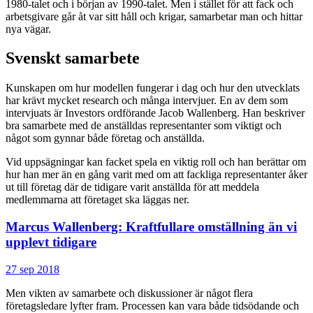
1980-talet och i början av 1990-talet. Men i stället för att fack och
arbetsgivare går åt var sitt håll och krigar, samarbetar man och hittar
nya vägar.
Svenskt samarbete
Kunskapen om hur modellen fungerar i dag och hur den utvecklats
har krävt mycket research och många intervjuer. En av dem som
intervjuats är Investors ordförande Jacob Wallenberg. Han beskriver
bra samarbete med de anställdas representanter som viktigt och
något som gynnar både företag och anställda.
Vid uppsägningar kan facket spela en viktig roll och han berättar om
hur han mer än en gång varit med om att fackliga representanter åker
ut till företag där de tidigare varit anställda för att meddela
medlemmarna att företaget ska läggas ner.
Marcus Wallenberg: Kraftfullare omställning än vi
upplevt tidigare
27 sep 2018
Men vikten av samarbete och diskussioner är något flera
företagsledare lyfter fram. Processen kan vara både tidsödande och