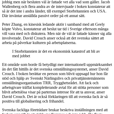
jobbig men när besluten väl är fattade vet alla vad som gäller. Jacob
Wallenberg och flera andra av de intervjuade i boken konstaterar att
så är det inte i andra länder, till exempel Storbritannien och USA.
Där inväntar anställda passivt order på ett annat sätt.
Peter Zhang, en kinesisk ledande aktör i samband med att Geely
köpte Volvo, konstaterar att beslut tar tid i Sverige eftersom många
vill vara med och diskutera. Men när de väl är fattade känner sig alla
involverade. David Crouch anser också att det svenska sättet att
arbeta på påverkar kulturen på arbetsplatserna.
I Storbritannien är det en ekonomisk katastrof att bli av
med jobbet
Ett område som borde få betydligt mer internationell uppmärksamhet
än det fått hittills är det svenska omställningssystemet, anser David
Crouch. I boken berättar en person som blivit uppsagd hur hon får
stöd och hjälp av Svenskt Närlingslivs och privattjänstemännens
omställningsorganisation TRR, Trygghetsrådet. Att fack och
arbetsgivare träffat kompletterande avtal för att stötta personer som
blivit arbetslösa visar på parternas intresse för att ta ansvar, anser
David Crouch. Det är också förklaringen till att svenska fack är så
positiva till globalisering och frihandel.
Svenska fackliga företrädare brukar beskriva inställningen med att