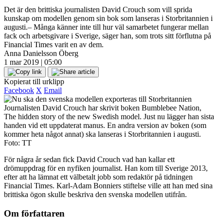
Det är den brittiska journalisten David Crouch som vill sprida
kunskap om modellen genom sin bok som lanseras i Storbritannien i
augusti.– Många känner inte till hur väl samarbetet fungerar mellan
fack och arbetsgivare i Sverige, säger han, som trots sitt förflutna på
Financial Times varit en av dem.
Anna Danielsson Öberg
1 mar 2019 | 05:00
Kopierat till urklipp
Facebook
X
Email
Journalisten David Crouch har skrivit boken Bumblebee Nation,
The hidden story of the new Swedish model. Just nu lägger han sista
handen vid ett uppdaterat manus. En andra version av boken (som
kommer heta något annat) ska lanseras i Storbritannien i augusti.
Foto: TT
För några år sedan fick David Crouch vad han kallar ett
drömuppdrag för en nyfiken journalist. Han kom till Sverige 2013,
efter att ha lämnat ett välbetalt jobb som redaktör på tidningen
Financial Times. Karl-Adam Bonniers stiftelse ville att han med sina
brittiska ögon skulle beskriva den svenska modellen utifrån.
Om författaren