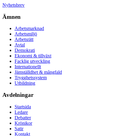
Nyhetsbrev
Ämnen
Arbetsmarknad
Arbetsmiljö
Arbetsrätt
Avtal
Demokrati
Ekonomi & tillväxt
Facklig utveckling
Internationellt
Jämställdhet & mångfald
Trygghetssystem
Utbildning
Avdelningar
Startsida
Ledare
Debatter
Krönikor
Satir
Kontakt