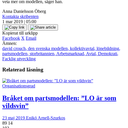
veta mer om modellen, säger han.
Anna Danielsson Öberg
Kontakta skribenten
1 mar 2019 | 05:00
Kopierat till urklipp
Facebook
X
Email
Ämnen:
david crouch
,
den svenska modellen
,
kollektivavtal
,
lönebildning
,
partsmodellen
,
storbritannien
,
Arbetsmarknad
,
Avtal
,
Demokrati
,
Facklig utveckling
Relaterad läsning
Organisationsgrad
Bråket om partsmodellen: ”LO är som
vildsvin”
23 maj 2019
Enikö Arnell-Szurkos
89
14