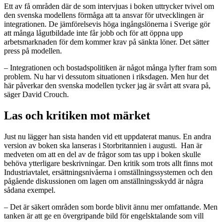
Ett av få områden där de som intervjuas i boken uttrycker tvivel om
den svenska modellens förmåga att ta ansvar för utvecklingen är
integrationen. De jämförelsevis höga ingångslönerna i Sverige gör
att många lågutbildade inte får jobb och för att öppna upp
arbetsmarknaden för dem kommer krav på sänkta löner. Det sätter
press på modellen.
– Integrationen och bostadspolitiken är något många lyfter fram som
problem. Nu har vi dessutom situationen i riksdagen. Men hur det
här påverkar den svenska modellen tycker jag är svårt att svara på,
säger David Crouch.
Las och kritiken mot märket
Just nu lägger han sista handen vid ett uppdaterat manus. En andra
version av boken ska lanseras i Storbritannien i augusti. Han är
medveten om att en del av de frågor som tas upp i boken skulle
behöva ytterligare beskrivningar. Den kritik som trots allt finns mot
Industriavtalet, ersättningsnivåerna i omställningssystemen och den
pågående diskussionen om lagen om anställningsskydd är några
sådana exempel.
– Det är säkert områden som borde blivit ännu mer omfattande. Men
tanken är att ge en övergripande bild för engelsktalande som vill