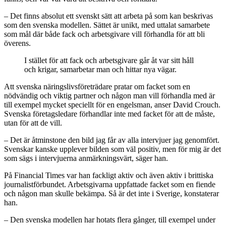
– Det finns absolut ett svenskt sätt att arbeta på som kan beskrivas
som den svenska modellen. Sättet är unikt, med uttalat samarbete
som mål där både fack och arbetsgivare vill förhandla för att bli
överens.
I stället för att fack och arbetsgivare går åt var sitt håll
och krigar, samarbetar man och hittar nya vägar.
Att svenska näringslivsföreträdare pratar om facket som en
nödvändig och viktig partner och någon man vill förhandla med är
till exempel mycket speciellt för en engelsman, anser David Crouch.
Svenska företagsledare förhandlar inte med facket för att de måste,
utan för att de vill.
– Det är åtminstone den bild jag får av alla intervjuer jag genomfört.
Svenskar kanske upplever bilden som väl positiv, men för mig är det
som sägs i intervjuerna anmärkningsvärt, säger han.
På Financial Times var han fackligt aktiv och även aktiv i brittiska
journalistförbundet. Arbetsgivarna uppfattade facket som en fiende
och någon man skulle bekämpa. Så är det inte i Sverige, konstaterar
han.
– Den svenska modellen har hotats flera gånger, till exempel under