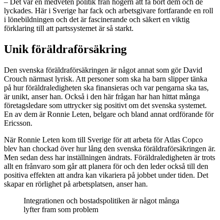
– Det var en medveten politik från högern att få bort dem och de
lyckades. Här i Sverige har fack och arbetsgivare fortfarande en roll
i lönebildningen och det är fascinerande och säkert en viktig
förklaring till att partssystemet är så starkt.
Unik föräldraförsäkring
Den svenska föräldraförsäkringen är något annat som gör David
Crouch närmast lyrisk. Att personer som ska ha barn slipper tänka
på hur föräldraledigheten ska finansieras och var pengarna ska tas,
är unikt, anser han. Också i den här frågan har han hittat många
företagsledare som uttrycker sig positivt om det svenska systemet.
En av dem är Ronnie Leten, belgare och bland annat ordförande för
Ericsson.
När Ronnie Leten kom till Sverige för att arbeta för Atlas Copco
blev han chockad över hur lång den svenska föräldraförsäkringen är.
Men sedan dess har inställningen ändrats. Föräldraledigheten är trots
allt en frånvaro som går att planera för och den leder också till den
positiva effekten att andra kan vikariera på jobbet under tiden. Det
skapar en rörlighet på arbetsplatsen, anser han.
Integrationen och bostadspolitiken är något många
lyfter fram som problem