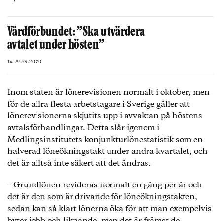
Vårdförbundet: ”Ska utvärdera
avtalet under hösten”
14 AUG 2020
Inom staten är lönerevisionen normalt i oktober, men
för de allra flesta arbetstagare i Sverige gäller att
lönerevisionerna skjutits upp i avvaktan på höstens
avtalsförhandlingar. Detta slår igenom i
Medlingsinstitutets konjunkturlönestatistik som en
halverad löneökningstakt under andra kvartalet, och
det är alltså inte säkert att det ändras.
– Grundlönen revideras normalt en gång per år och
det är den som är drivande för löneökningstakten,
sedan kan så klart lönerna öka för att man exempelvis
byter jobb och liknande, men det är främst de