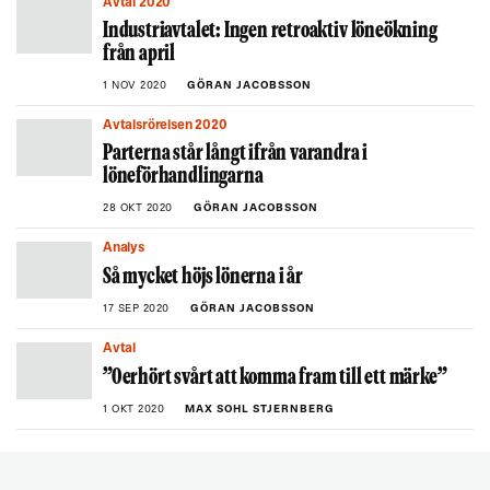
Avtal 2020
Industriavtalet: Ingen retroaktiv löneökning
från april
1 NOV 2020
GÖRAN JACOBSSON
Avtalsrörelsen 2020
Parterna står långt ifrån varandra i
löneförhandlingarna
28 OKT 2020
GÖRAN JACOBSSON
Analys
Så mycket höjs lönerna i år
17 SEP 2020
GÖRAN JACOBSSON
Avtal
”Oerhört svårt att komma fram till ett märke”
1 OKT 2020
MAX SOHL STJERNBERG