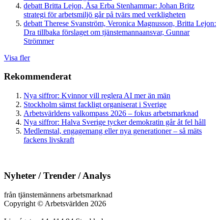
debatt
Britta Lejon, Åsa Erba Stenhammar:
Johan Britz
strategi för arbetsmiljö går på tvärs med verkligheten
debatt
Therese Svanström, Veronica Magnusson, Britta Lejon:
Dra tillbaka förslaget om tjänstemannaansvar, Gunnar
Strömmer
Visa fler
Rekommenderat
Nya siffror: Kvinnor vill reglera AI mer än män
Stockholm sämst fackligt organiserat i Sverige
Arbetsvärldens valkompass 2026 – fokus arbetsmarknad
Nya siffror: Halva Sverige tycker demokratin går åt fel håll
Medlemstal, engagemang eller nya generationer – så mäts
fackens livskraft
Nyheter / Trender / Analys
från tjänstemännens arbetsmarknad
Copyright
©
Arbetsvärlden 2026