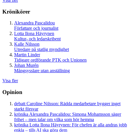
Visa fler
Krönikörer
Alexandra Pascalidou
Författare och journalist
Lotta Ilona Häyrynen
Kultur- och ledarskribent
Kalle Nilsson
Utredare på statlig myndighet
Martin Linder
Tidigare ordförande PTK och Unionen
Johan Murén
Mångsysslare utan anställning
Visa fler
Opinion
debatt
Caroline Nilsson:
Rädda medarbetare bygger inget
starkt försvar
krönika
Alexandra Pascalidou:
Simona Mohamsson säger
frihet – men talar om vilka som hör hemma
krönika
Lotta Ilona Häyrynen:
För chefen är alla andras jobb
enkla – tills AI ska göra dem