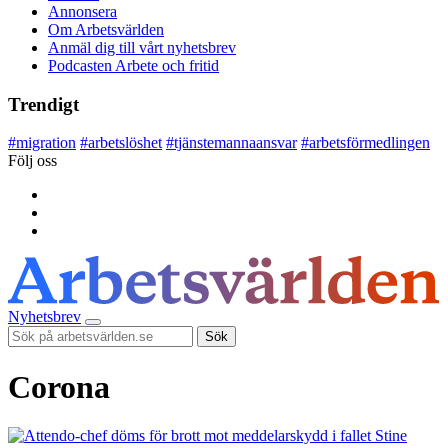
Annonsera
Om Arbetsvärlden
Anmäl dig till vårt nyhetsbrev
Podcasten Arbete och fritid
Trendigt
#
migration
#
arbetslöshet
#
tjänstemannaansvar
#
arbetsförmedlingen
Följ oss
Nyhetsbrev
Sök
Corona