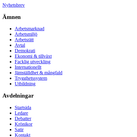
Nyhetsbrev
Ämnen
Arbetsmarknad
Arbetsmiljö
Arbetsrätt
Avtal
Demokrati
Ekonomi & tillväxt
Facklig utveckling
Internationellt
Jämställdhet & mångfald
Trygghetssystem
Utbildning
Avdelningar
Startsida
Ledare
Debatter
Krönikor
Satir
Kontakt