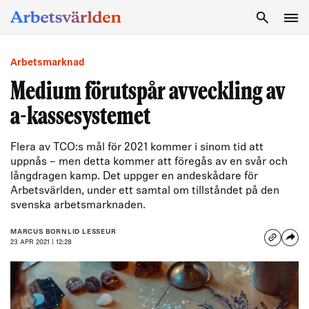
SÖK
Arbetsmarknad
Medium förutspår avveckling av
a-kassesystemet
Flera av TCO:s mål för 2021 kommer i sinom tid att
uppnås – men detta kommer att föregås av en svår och
långdragen kamp. Det uppger en andeskådare för
Arbetsvärlden, under ett samtal om tillståndet på den
svenska arbetsmarknaden.
MARCUS BORNLID LESSEUR
23 APR 2021 | 12:28