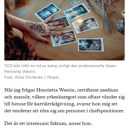
TCO står inför en tid av kamp, enligt den professionella häxan
Henrietta Westin.
Foto: Alina Vilchenko / Pexels
När jag frågar Henrietta Westin, certifierat medium
och massör, vilken yrkeskategori som oftast vänder sig
till henne för karriärrådgivning, svarar hon mig att
det tenderar att röra sig om personer i chefspositioner.
Det är ett intressant faktum, anser hon.