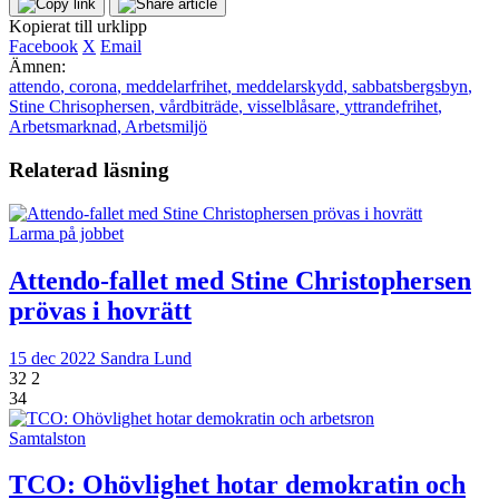
Kopierat till urklipp
Facebook
X
Email
Ämnen:
attendo
,
corona
,
meddelarfrihet
,
meddelarskydd
,
sabbatsbergsbyn
,
Stine Chrisophersen
,
vårdbiträde
,
visselblåsare
,
yttrandefrihet
,
Arbetsmarknad
,
Arbetsmiljö
Relaterad läsning
Larma på jobbet
Attendo-fallet med Stine Christophersen
prövas i hovrätt
15 dec 2022
Sandra Lund
32
2
34
Samtalston
TCO: Ohövlighet hotar demokratin och