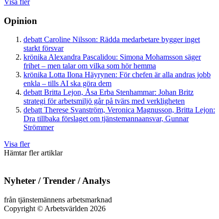
Visa fler
Opinion
debatt
Caroline Nilsson:
Rädda medarbetare bygger inget
starkt försvar
krönika
Alexandra Pascalidou:
Simona Mohamsson säger
frihet – men talar om vilka som hör hemma
krönika
Lotta Ilona Häyrynen:
För chefen är alla andras jobb
enkla – tills AI ska göra dem
debatt
Britta Lejon, Åsa Erba Stenhammar:
Johan Britz
strategi för arbetsmiljö går på tvärs med verkligheten
debatt
Therese Svanström, Veronica Magnusson, Britta Lejon:
Dra tillbaka förslaget om tjänstemannaansvar, Gunnar
Strömmer
Visa fler
Hämtar fler artiklar
Nyheter / Trender / Analys
från tjänstemännens arbetsmarknad
Copyright
©
Arbetsvärlden 2026