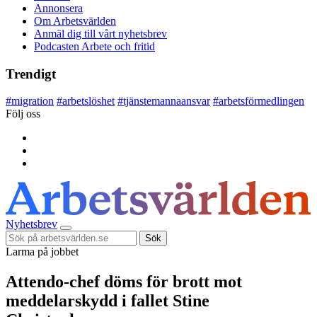
Annonsera
Om Arbetsvärlden
Anmäl dig till vårt nyhetsbrev
Podcasten Arbete och fritid
Trendigt
#
migration
#
arbetslöshet
#
tjänstemannaansvar
#
arbetsförmedlingen
Följ oss
Nyhetsbrev
Sök
Larma på jobbet
Attendo-chef döms för brott mot
meddelarskydd i fallet Stine