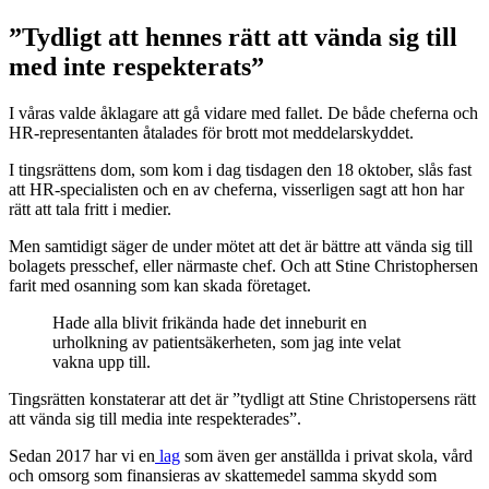
”Tydligt att hennes rätt att vända sig till
med inte respekterats”
I våras valde åklagare att gå vidare med fallet. De både cheferna och
HR-representanten åtalades för brott mot meddelarskyddet.
I tingsrättens dom, som kom i dag tisdagen den 18 oktober, slås fast
att HR-specialisten och en av cheferna, visserligen sagt att hon har
rätt att tala fritt i medier.
Men samtidigt säger de under mötet att det är bättre att vända sig till
bolagets presschef, eller närmaste chef. Och att Stine Christophersen
farit med osanning som kan skada företaget.
Hade alla blivit frikända hade det inneburit en
urholkning av patientsäkerheten, som jag inte velat
vakna upp till.
Tingsrätten konstaterar att det är ”tydligt att Stine Christopersens rätt
att vända sig till media inte respekterades”.
Sedan 2017 har vi en
lag
som även ger anställda i privat skola, vård
och omsorg som finansieras av skattemedel samma skydd som