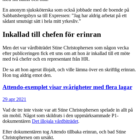
En anonym sjuksköterska som också jobbade med de boende på
Sabbatsbergsbyn sa till Expressen: ”Jag har aldrig arbetat på ett
sådant smutsigt sätt i hela mitt yrkesliv.”
Inkallad till chefen för erinran
Men det var vårdbiträdet Stine Christophersen som någon vecka
efter publiceringen fick ett sms om att hon är inkallad till ett möte
med två chefer och en representant från HR.
De sa att hon agerat illojalt, och ville lämna över en skriftlig erinran.
Hon tog aldrig emot den.
Attendo-exemplet visar svårigheter med flera lagar
29 apr 2021
Vad de tre inte visste var att Stine Christophersen spelade in allt på
sin mobil. Något som skildrats i den uppmärksammade P1-
dokumentären
Det illojala vårdbiträdet
.
Efter dokumentären tog Attendo tillbaka erinran, och bad Stine
Christophersen om ursäkt.