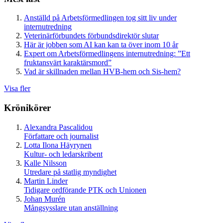
Anställd på Arbetsförmedlingen tog sitt liv under
internutredning
Veterinärförbundets förbundsdirektör slutar
Här är jobben som AI kan kan ta över inom 10 år
Expert om Arbetsförmedlingens internutredning: ”Ett
fruktansvärt karaktärsmord”
Vad är skillnaden mellan HVB-hem och Sis-hem?
Visa fler
Krönikörer
Alexandra Pascalidou
Författare och journalist
Lotta Ilona Häyrynen
Kultur- och ledarskribent
Kalle Nilsson
Utredare på statlig myndighet
Martin Linder
Tidigare ordförande PTK och Unionen
Johan Murén
Mångsysslare utan anställning