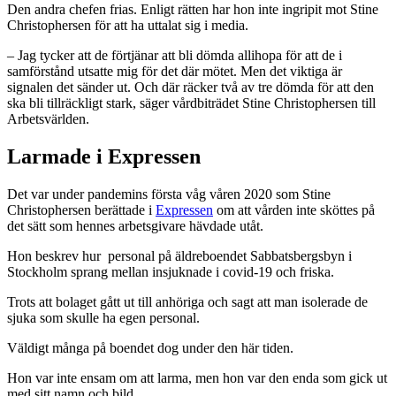
Den andra chefen frias. Enligt rätten har hon inte ingripit mot Stine
Christophersen för att ha uttalat sig i media.
– Jag tycker att de förtjänar att bli dömda allihopa för att de i
samförstånd utsatte mig för det där mötet. Men det viktiga är
signalen det sänder ut. Och där räcker två av tre dömda för att den
ska bli tillräckligt stark, säger vårdbiträdet Stine Christophersen till
Arbetsvärlden.
Larmade i Expressen
Det var under pandemins första våg våren 2020 som Stine
Christophersen berättade i
Expressen
om att vården inte sköttes på
det sätt som hennes arbetsgivare hävdade utåt.
Hon beskrev hur personal på äldreboendet Sabbatsbergsbyn i
Stockholm sprang mellan insjuknade i covid-19 och friska.
Trots att bolaget gått ut till anhöriga och sagt att man isolerade de
sjuka som skulle ha egen personal.
Väldigt många på boendet dog under den här tiden.
Hon var inte ensam om att larma, men hon var den enda som gick ut
med sitt namn och bild.