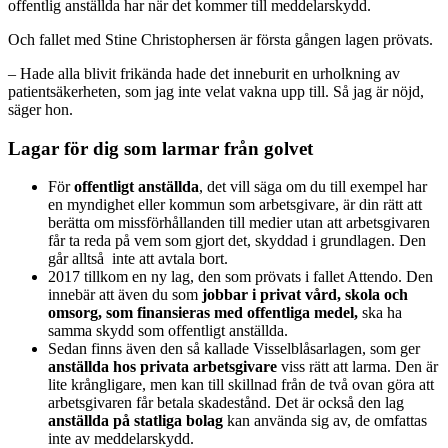
offentlig anställda har när det kommer till meddelarskydd.
Och fallet med Stine Christophersen är första gången lagen prövats.
– Hade alla blivit frikända hade det inneburit en urholkning av
patientsäkerheten, som jag inte velat vakna upp till. Så jag är nöjd,
säger hon.
Lagar för dig som larmar från golvet
För
offentligt anställda
, det vill säga om du till exempel har
en myndighet eller kommun som arbetsgivare, är din rätt att
berätta om missförhållanden till medier utan att arbetsgivaren
får ta reda på vem som gjort det, skyddad i grundlagen. Den
går alltså inte att avtala bort.
2017 tillkom en ny lag, den som prövats i fallet Attendo. Den
innebär att även du som
jobbar i privat vård, skola och
omsorg, som finansieras med offentliga medel,
ska ha
samma skydd som offentligt anställda.
Sedan finns även den så kallade Visselblåsarlagen, som ger
anställda hos privata arbetsgivare
viss rätt att larma. Den är
lite krångligare, men kan till skillnad från de två ovan göra att
arbetsgivaren får betala skadestånd. Det är också den lag
anställda på statliga bolag
kan använda sig av, de omfattas
inte av meddelarskydd.