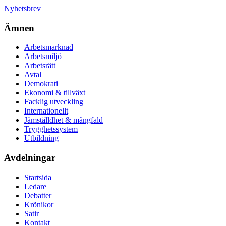
Nyhetsbrev
Ämnen
Arbetsmarknad
Arbetsmiljö
Arbetsrätt
Avtal
Demokrati
Ekonomi & tillväxt
Facklig utveckling
Internationellt
Jämställdhet & mångfald
Trygghetssystem
Utbildning
Avdelningar
Startsida
Ledare
Debatter
Krönikor
Satir
Kontakt