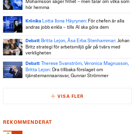
Mohamsson säger frihet – men talar om vilka som
hör hemma
Lotta Ilona Häyrynen:
För chefen är alla
Krönika
andras jobb enkla – tills AI ska göra dem
Britta Lejon, Åsa Erba Stenhammar:
Johan
Debatt
Britz strategi för arbetsmiljö går på tvärs med
verkligheten
Therese Svanström, Veronica Magnusson,
Debatt
Britta Lejon:
Dra tillbaka förslaget om
tjänstemannaansvar, Gunnar Strömmer
VISA FLER
REKOMMENDERAT