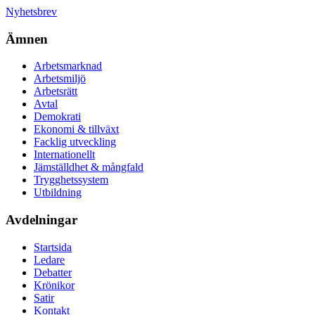
Nyhetsbrev
Ämnen
Arbetsmarknad
Arbetsmiljö
Arbetsrätt
Avtal
Demokrati
Ekonomi & tillväxt
Facklig utveckling
Internationellt
Jämställdhet & mångfald
Trygghetssystem
Utbildning
Avdelningar
Startsida
Ledare
Debatter
Krönikor
Satir
Kontakt