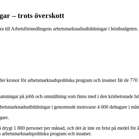
ar – trots överskott
tra till Arbetsförmedlingens arbetsmarknadsutbildningar i höstbudgeten.
rder kronor för arbetsmarknadspolitiska program och insatser får de 770 
 satsningar på jobb och omställning som finns med i den krisbetonade h
arbetsmarknadsutbildningar i genomsnitt motsvarar 4 000 deltagare i må
gare.
 på drygt 1 800 personer per månad, och det är inte en brist på medel fö
a arbetsmarknadspolitiska program och insatser.