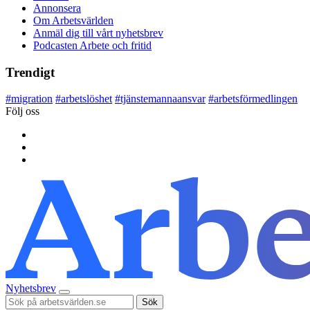
Annonsera
Om Arbetsvärlden
Anmäl dig till vårt nyhetsbrev
Podcasten Arbete och fritid
Trendigt
#
migration
#
arbetslöshet
#
tjänstemannaansvar
#
arbetsförmedlingen
Följ oss
Nyhetsbrev
Sök