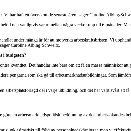
 år. Vi har haft ett överskott de senaste åren, säger Caroline Albing-Sch
 heltid och vanligtvis varar mellan några veckor upp till 6 månader. 
ndlat under många år för att motverka arbetskraftsbristen. Vi upphandl
 säger Caroline Albing-Schweitz.
s i budgeten?
t kontra kvantitet. Det handlar inte bara om att få en massa människor a
dera pengarna som ska gå till arbetsmarknadsutbildningar. Som jämförel
en arbetsplatsförlagd del i varje utbildning, och det har varit svårt att f
are göra en arbetsmarknadspolitisk bedömning av den arbetssökandes b
r sjunkit drastiskt till följd av personalnedskärningar, men vi effekti