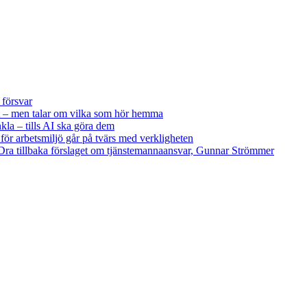
 försvar
 – men talar om vilka som hör hemma
kla – tills AI ska göra dem
 för arbetsmiljö går på tvärs med verkligheten
ra tillbaka förslaget om tjänstemannaansvar, Gunnar Strömmer