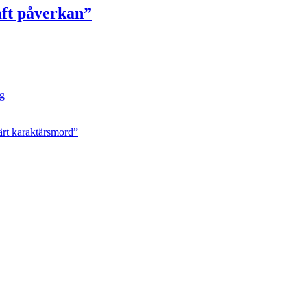
aft påverkan”
ng
ärt karaktärsmord”