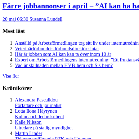
Färre jobbannonser i april – ”AI kan ha h
20 maj 06:30
Susanna Lundell
Mest läst
Anställd på Arbetsförmedlingen tog sitt liv under internutredni
Veterinärförbundets förbundsdirektör slutar
Här är jobben som AI kan kan ta över inom 10 år
Expert om Arbetsförmedlingens internutredning: ”Ett fruktansv
Vad är skillnaden mellan HVB-hem och Sis-hem?
Visa fler
Krönikörer
Alexandra Pascalidou
Författare och journalist
Lotta Ilona Häyrynen
Kultur- och ledarskribent
Kalle Nilsson
Utredare på statlig myndighet
Martin Linder
Tidigare ordförande PTK och Unionen