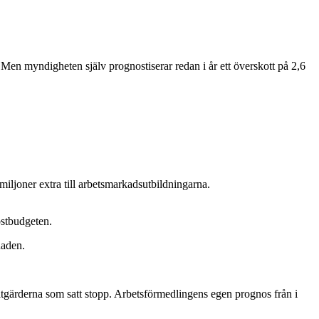
 Men myndigheten själv prognostiserar redan i år ett överskott på 2,6
miljoner extra till arbetsmarkadsutbildningarna.
östbudgeten.
naden.
r åtgärderna som satt stopp. Arbetsförmedlingens egen prognos från i