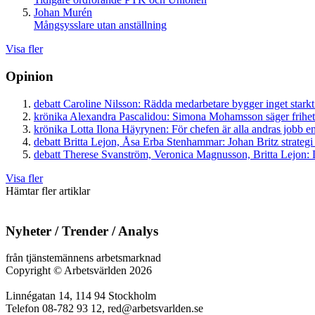
Johan Murén
Mångsysslare utan anställning
Visa fler
Opinion
debatt
Caroline Nilsson:
Rädda medarbetare bygger inget starkt
krönika
Alexandra Pascalidou:
Simona Mohamsson säger frihet
krönika
Lotta Ilona Häyrynen:
För chefen är alla andras jobb en
debatt
Britta Lejon, Åsa Erba Stenhammar:
Johan Britz strategi
debatt
Therese Svanström, Veronica Magnusson, Britta Lejon:
D
Visa fler
Hämtar fler artiklar
Nyheter / Trender / Analys
från tjänstemännens arbetsmarknad
Copyright
©
Arbetsvärlden 2026
Linnégatan 14, 114 94 Stockholm
Telefon 08-782 93 12, red@arbetsvarlden.se