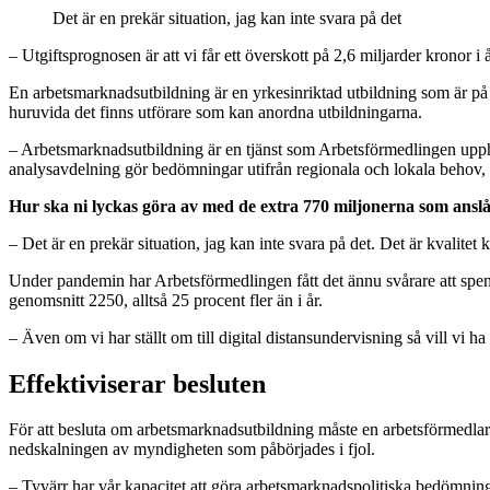
Det är en prekär situation, jag kan inte svara på det
– Utgiftsprognosen är att vi får ett överskott på 2,6 miljarder kronor i
En arbetsmarknadsutbildning är en yrkesinriktad utbildning som är på
huruvida det finns utförare som kan anordna utbildningarna.
– Arbetsmarknadsutbildning är en tjänst som Arbetsförmedlingen uppha
analysavdelning gör bedömningar utifrån regionala och lokala behov,
Hur ska ni lyckas göra av med de extra 770 miljonerna som anslå
– Det är en prekär situation, jag kan inte svara på det. Det är kvalite
Under pandemin har Arbetsförmedlingen fått det ännu svårare att spen
genomsnitt 2250, alltså 25 procent fler än i år.
– Även om vi har ställt om till digital distansundervisning så vill vi ha 
Effektiviserar besluten
För att besluta om arbetsmarknadsutbildning måste en arbetsförmedl
nedskalningen av myndigheten som påbörjades i fjol.
– Tyvärr har vår kapacitet att göra arbetsmarknadspolitiska bedömninga