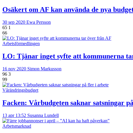
Osäkert om AF kan använda de nya budge
30 sep 2020
Ewa Persson
65
1
66
Arbetsförmedlingen
LO: Tjänar inget syfte att kommunerna ta
16 nov 2020
Simon Markusson
96
3
99
Vårändringsbudget
Facken: Vårbudgeten saknar satsningar på 
13 apr 13:52
Susanna Lundell
Arbetsmarknad