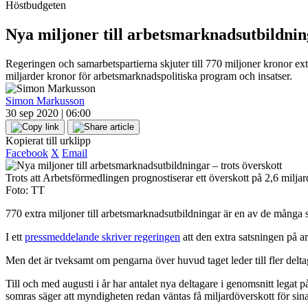
Höstbudgeten
Nya miljoner till arbetsmarknadsutbildning
Regeringen och samarbetspartierna skjuter till 770 miljoner kronor ex
miljarder kronor för arbetsmarknadspolitiska program och insatser.
Simon Markusson
30 sep 2020 | 06:00
Kopierat till urklipp
Facebook
X
Email
Trots att Arbetsförmedlingen prognostiserar ett överskott på 2,6 milja
Foto: TT
770 extra miljoner till arbetsmarknadsutbildningar är en av de många
I ett
pressmeddelande skriver regeringen
att den extra satsningen på 
Men det är tveksamt om pengarna över huvud taget leder till fler delta
Till och med augusti i år har antalet nya deltagare i genomsnitt legat
somras säger att myndigheten redan väntas få miljardöverskott för sin