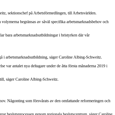
weitz, sektionschef på Arbetsförmedlingen, till Arbetsvärlden.
Men volymerna begränsas av såväl specifika arbetsmarknadsbehov och
ar bara arbetsmarknadsutbildningar i bristyrken där vår
tt gå i arbetsmarknadsutbildning, säger Caroline Albing-Schweitz.
se var antalet nya deltagare under de åtta första månaderna 2019 i
å till, säger Caroline Albing-Schweitz.
ehov. Någonting som försvårats av den omfattande reformeringen och
viserar beslutsprocessen genom regionala beslutscentrum, säger Caroline