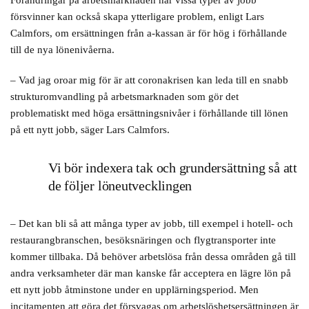
Förändringar på arbetsmarknaden när vissa typer av jobb
försvinner kan också skapa ytterligare problem, enligt Lars
Calmfors, om ersättningen från a-kassan är för hög i förhållande
till de nya lönenivåerna.
– Vad jag oroar mig för är att coronakrisen kan leda till en snabb
strukturomvandling på arbetsmarknaden som gör det
problematiskt med höga ersättningsnivåer i förhållande till lönen
på ett nytt jobb, säger Lars Calmfors.
Vi bör indexera tak och grundersättning så att
de följer löneutvecklingen
– Det kan bli så att många typer av jobb, till exempel i hotell- och
restaurangbranschen, besöksnäringen och flygtransporter inte
kommer tillbaka. Då behöver arbetslösa från dessa områden gå till
andra verksamheter där man kanske får acceptera en lägre lön på
ett nytt jobb åtminstone under en upplärningsperiod. Men
incitamenten att göra det försvagas om arbetslöshetsersättningen är