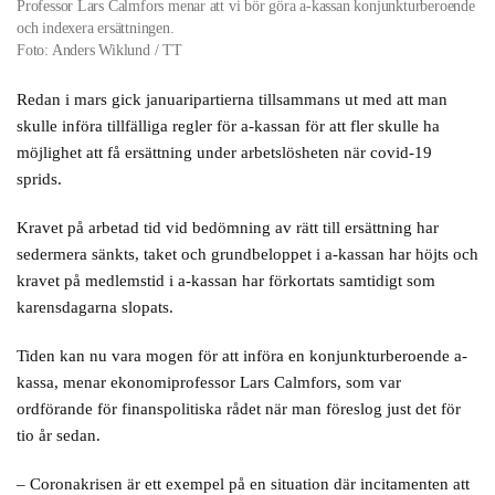
Professor Lars Calmfors menar att vi bör göra a-kassan konjunkturberoende
och indexera ersättningen.
Foto: Anders Wiklund / TT
Redan i mars gick januaripartierna tillsammans ut med att man
skulle införa tillfälliga regler för a-kassan för att fler skulle ha
möjlighet att få ersättning under arbetslösheten när covid-19
sprids.
Kravet på arbetad tid vid bedömning av rätt till ersättning har
sedermera sänkts, taket och grundbeloppet i a-kassan har höjts och
kravet på medlemstid i a-kassan har förkortats samtidigt som
karensdagarna slopats.
Tiden kan nu vara mogen för att införa en konjunkturberoende a-
kassa, menar ekonomiprofessor Lars Calmfors, som var
ordförande för finanspolitiska rådet när man föreslog just det för
tio år sedan.
– Coronakrisen är ett exempel på en situation där incitamenten att