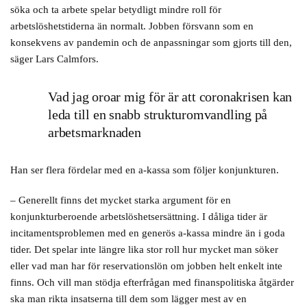
söka och ta arbete spelar betydligt mindre roll för
arbetslöshetstiderna än normalt. Jobben försvann som en
konsekvens av pandemin och de anpassningar som gjorts till den,
säger Lars Calmfors.
Vad jag oroar mig för är att coronakrisen kan
leda till en snabb strukturomvandling på
arbetsmarknaden
Han ser flera fördelar med en a-kassa som följer konjunkturen.
– Generellt finns det mycket starka argument för en
konjunkturberoende arbetslöshetsersättning. I dåliga tider är
incitamentsproblemen med en generös a-kassa mindre än i goda
tider. Det spelar inte längre lika stor roll hur mycket man söker
eller vad man har för reservationslön om jobben helt enkelt inte
finns. Och vill man stödja efterfrågan med finanspolitiska åtgärder
ska man rikta insatserna till dem som lägger mest av en