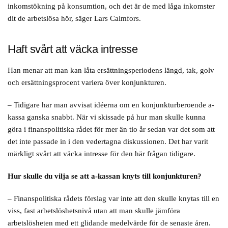
inkomstökning på konsumtion, och det är de med låga inkomster
dit de arbetslösa hör, säger Lars Calmfors.
Haft svårt att väcka intresse
Han menar att man kan låta ersättningsperiodens längd, tak, golv
och ersättningsprocent variera över konjunkturen.
– Tidigare har man avvisat idéerna om en konjunkturberoende a-
kassa ganska snabbt. När vi skissade på hur man skulle kunna
göra i finanspolitiska rådet för mer än tio år sedan var det som att
det inte passade in i den vedertagna diskussionen. Det har varit
märkligt svårt att väcka intresse för den här frågan tidigare.
Hur skulle du vilja se att a-kassan knyts till konjunkturen?
– Finanspolitiska rådets förslag var inte att den skulle knytas till en
viss, fast arbetslöshetsnivå utan att man skulle jämföra
arbetslösheten med ett glidande medelvärde för de senaste åren.