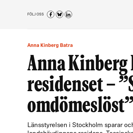
FÖLJ OSS
Anna Kinberg Batra
Anna Kinberg B
residenset – ”
omdömeslöst
Länsstyrelsen i Stockholm sparar och 