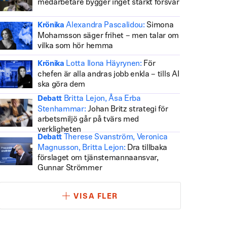
medarbetare bygger inget starkt försvar
Alexandra Pascalidou:
Simona
Krönika
Mohamsson säger frihet – men talar om
vilka som hör hemma
Lotta Ilona Häyrynen:
För
Krönika
chefen är alla andras jobb enkla – tills AI
ska göra dem
Britta Lejon, Åsa Erba
Debatt
Stenhammar:
Johan Britz strategi för
arbetsmiljö går på tvärs med
verkligheten
Therese Svanström, Veronica
Debatt
Magnusson, Britta Lejon:
Dra tillbaka
förslaget om tjänstemannaansvar,
Gunnar Strömmer
VISA FLER