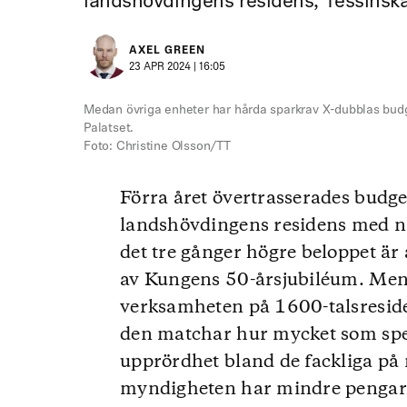
landshövdingens residens, Tessinska
AXEL GREEN
23 APR 2024 | 16:05
Medan övriga enheter har hårda sparkrav X-dubblas bud
Palatset.
Foto: Christine Olsson/TT
Förra året övertrasserades budge
landshövdingens residens med näs
det tre gånger högre beloppet är 
av Kungens 50-årsjubiléum. Men
verksamheten på 1600-talsresiden
den matchar hur mycket som spen
upprördhet bland de fackliga på 
myndigheten har mindre pengar a