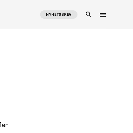
NYHETSBREV
SÖK
 Men