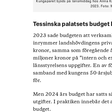
Kungaparet bjöds på länsmiddag hos Anna Ki
2023. Foto:
Tessinska palatsets budget 
2023 sade budgeten att verksamh
inrymmer landshövdingens priva
kronor, samma som föregående år
miljoner kronor på ”intern och ex
länsstyrelsens uppgifter. En av fö
samband med kungens 50-årsjubi
för.
Men 2024 års budget har satts så
utgifter. I praktiken innebär det
budget.