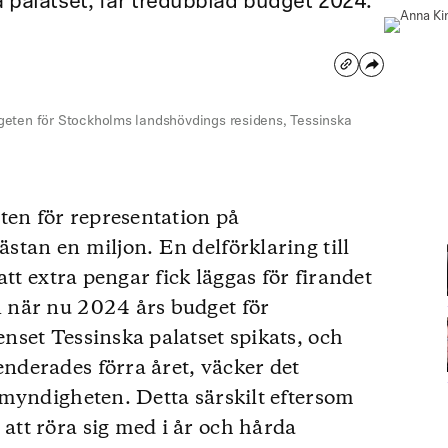
 palatset, får tredubblad budget 2024.
geten för Stockholms landshövdings residens, Tessinska
ten för representation på
tan en miljon. En delförklaring till
att extra pengar fick läggas för firandet
 när nu 2024 års budget för
set Tessinska palatset spikats, och
derades förra året, väcker det
myndigheten. Detta särskilt eftersom
tt röra sig med i år och hårda