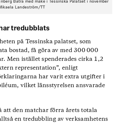
nberg Batra med make i Tessinska Palatset i november
 Mikaela Landeström/TT
har tredubblats
eten på Tessinska palatset, som
ta bostad, få göra av med 300 000
. Men istället spenderades cirka 1,2
tern representation”, enligt
rklaringarna har varit extra utgifter i
léum, vilket länsstyrelsen ansvarade
 att den matchar förra årets totala
 alltså en tredubbling av verksamhetens