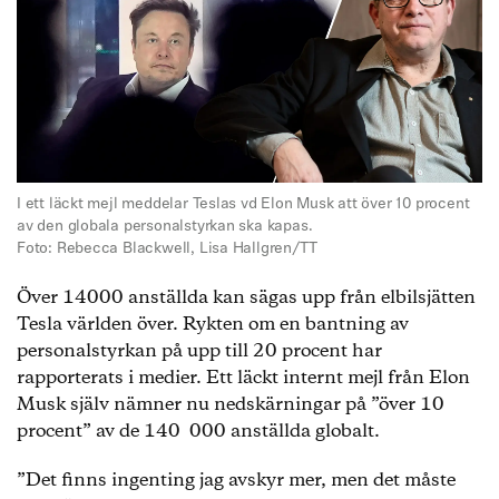
I ett läckt mejl meddelar Teslas vd Elon Musk att över 10 procent
av den globala personalstyrkan ska kapas.
Foto: Rebecca Blackwell, Lisa Hallgren/TT
Över 14000 anställda kan sägas upp från elbilsjätten
Tesla världen över. Rykten om en bantning av
personalstyrkan på upp till 20 procent har
rapporterats i medier. Ett läckt internt mejl från Elon
Musk själv nämner nu nedskärningar på ”över 10
procent” av de 140 000 anställda globalt.
”Det finns ingenting jag avskyr mer, men det måste