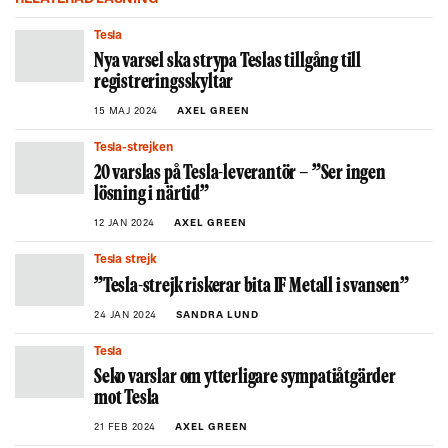
Tesla
Nya varsel ska strypa Teslas tillgång till
registreringsskyltar
15 MAJ 2024
AXEL GREEN
Tesla-strejken
20 varslas på Tesla-leverantör – ”Ser ingen
lösning i närtid”
12 JAN 2024
AXEL GREEN
Tesla strejk
”Tesla-strejk riskerar bita IF Metall i svansen”
24 JAN 2024
SANDRA LUND
Tesla
Seko varslar om ytterligare sympatiåtgärder
mot Tesla
21 FEB 2024
AXEL GREEN