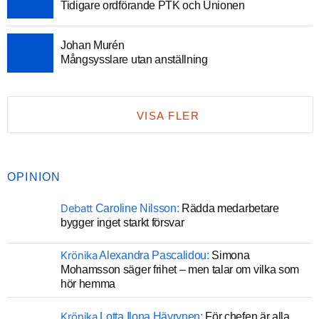
Tidigare ordförande PTK och Unionen
Johan Murén
Mångsysslare utan anställning
VISA FLER
OPINION
Debatt
Caroline Nilsson:
Rädda medarbetare
bygger inget starkt försvar
Krönika
Alexandra Pascalidou:
Simona
Mohamsson säger frihet – men talar om vilka som
hör hemma
Krönika
Lotta Ilona Häyrynen:
För chefen är alla