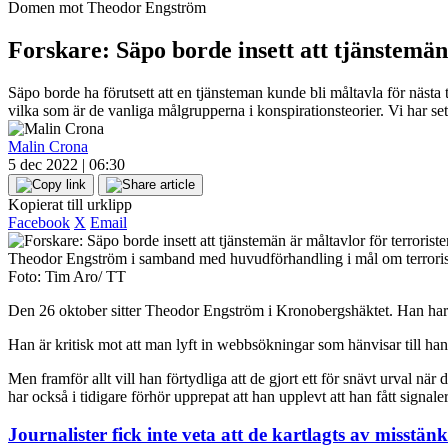
Domen mot Theodor Engström
Forskare: Säpo borde insett att tjänstemä
Säpo borde ha förutsett att en tjänsteman kunde bli måltavla för nästa
vilka som är de vanliga målgrupperna i konspirationsteorier. Vi har sett
Malin Crona
5 dec 2022 | 06:30
Kopierat till urklipp
Facebook
X
Email
Theodor Engström i samband med huvudförhandling i mål om terroristb
Foto: Tim Aro/ TT
Den 26 oktober sitter Theodor Engström i Kronobergshäktet. Han har sj
Han är kritisk mot att man lyft in webbsökningar som hänvisar till hans
Men framför allt vill han förtydliga att de gjort ett för snävt urval när
har också i tidigare förhör upprepat att han upplevt att han fått signaler
Journalister fick inte veta att de kartlagts av misstänkt