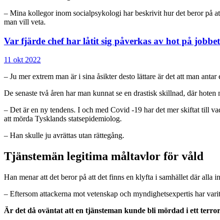
– Mina kollegor inom socialpsykologi har beskrivit hur det beror på att 
man vill veta.
Var fjärde chef har låtit sig påverkas av hot på jobbet
11 okt 2022
– Ju mer extrem man är i sina åsikter desto lättare är det att man antar 
De senaste två åren har man kunnat se en drastisk skillnad, där hoten 
– Det är en ny tendens. I och med Covid -19 har det mer skiftat till v
att mörda Tysklands statsepidemiolog.
– Han skulle ju avrättas utan rättegång.
Tjänstemän legitima måltavlor för våld
Han menar att det beror på att det finns en klyfta i samhället där alla
– Eftersom attackerna mot vetenskap och myndighetsexpertis har varit så
Är det då oväntat att en tjänsteman kunde bli mördad i ett terro