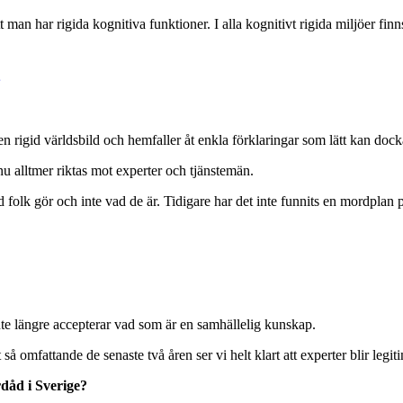
man har rigida kognitiva funktioner. I alla kognitivt rigida miljöer finns
en rigid världsbild och hemfaller åt enkla förklaringar som lätt kan docka
nu alltmer riktas mot experter och tjänstemän.
ad folk gör och inte vad de är. Tidigare har det inte funnits en mordpla
 inte längre accepterar vad som är en samhällelig kunskap.
 omfattande de senaste två åren ser vi helt klart att experter blir legit
rdåd i Sverige?