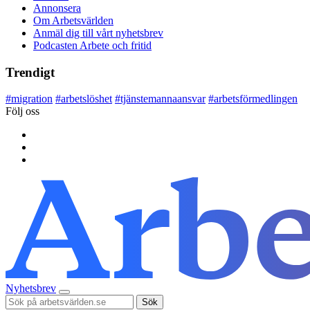
Annonsera
Om Arbetsvärlden
Anmäl dig till vårt nyhetsbrev
Podcasten Arbete och fritid
Trendigt
#
migration
#
arbetslöshet
#
tjänstemannaansvar
#
arbetsförmedlingen
Följ oss
Nyhetsbrev
Sök