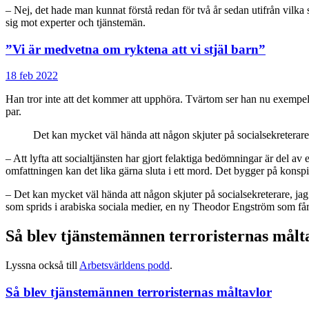
– Nej, det hade man kunnat förstå redan för två år sedan utifrån vilka s
sig mot experter och tjänstemän.
”Vi är medvetna om ryktena att vi stjäl barn”
18 feb 2022
Han tror inte att det kommer att upphöra. Tvärtom ser han nu exempel p
par.
Det kan mycket väl hända att någon skjuter på socialsekreterare
– Att lyfta att socialtjänsten har gjort felaktiga bedömningar är del a
omfattningen kan det lika gärna sluta i ett mord. Det bygger på konspir
– Det kan mycket väl hända att någon skjuter på socialsekreterare, jag
som sprids i arabiska sociala medier, en ny Theodor Engström som får fö
Så blev tjänstemännen terroristernas målt
Lyssna också till
Arbetsvärldens podd
.
Så blev tjänstemännen terroristernas måltavlor