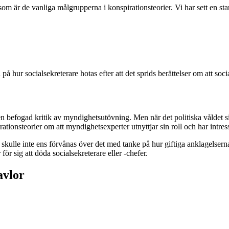
om är de vanliga målgrupperna i konspirationsteorier. Vi har sett en star
å hur socialsekreterare hotas efter att det sprids berättelser om att so
v en befogad kritik av myndighetsutövning. Men när det politiska våldet s
ationsteorier om att myndighetsexperter utnyttjar sin roll och har intres
 skulle inte ens förvånas över det med tanke på hur giftiga anklagelsern
r sig att döda socialsekreterare eller -chefer.
avlor