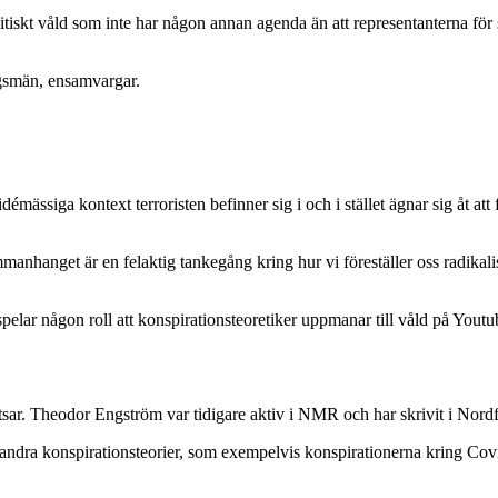
itiskt våld som inte har någon annan agenda än att representanterna för
ingsmän, ensamvargar.
démässiga kontext terroristen befinner sig i och i stället ägnar sig åt at
anhanget är en felaktig tankegång kring hur vi föreställer oss radikali
e spelar någon roll att konspirationsteoretiker uppmanar till våld på Youtu
etsar. Theodor Engström var tidigare aktiv i NMR och har skrivit i Nord
andra konspirationsteorier, som exempelvis konspirationerna kring Covi