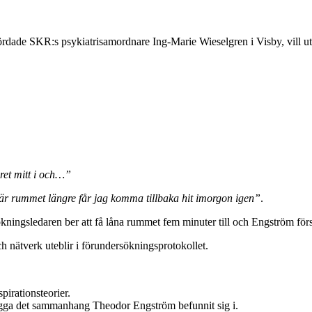
rdade SKR:s psykiatrisamordnare Ing-Marie Wieselgren i Visby, vill utv
öret mitt i och…”
et här rummet längre får jag komma tillbaka hit imorgon igen”
.
ningsledaren ber att få låna rummet fem minuter till och Engström förs
h nätverk uteblir i förundersökningsprotokollet.
irationsteorier.
artlägga det sammanhang Theodor Engström befunnit sig i.