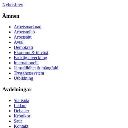
Nyhetsbrev
Ämnen
Arbetsmarknad
Arbetsmiljö
Arbetsrätt
Avtal
Demokrati
Ekonomi & tillväxt
Facklig utveckling
Internationellt
Jämställdhet & mångfald
Trygghetssystem
Utbildning
Avdelningar
Startsida
Ledare
Debatter
Krönikor
Satir
Kontakt