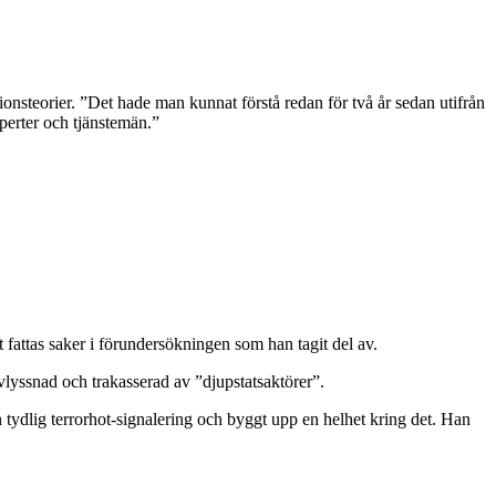
ionsteorier. ”Det hade man kunnat förstå redan för två år sedan utifrån
xperter och tjänstemän.”
fattas saker i förundersökningen som han tagit del av.
avlyssnad och trakasserad av ”djupstatsaktörer”.
 en tydlig terrorhot-signalering och byggt upp en helhet kring det. Han