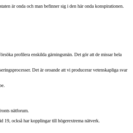
 staten är onda och man befinner sig i den här onda konspirationen.
t försöka profilera enskilda gärningsmän. Det gör att de missar hela
seringsprocesser. Det är oroande att vi producerar vetenskapliga svar
be.
fronts nätforum.
d 19, också har kopplingar till högerextrema nätverk.