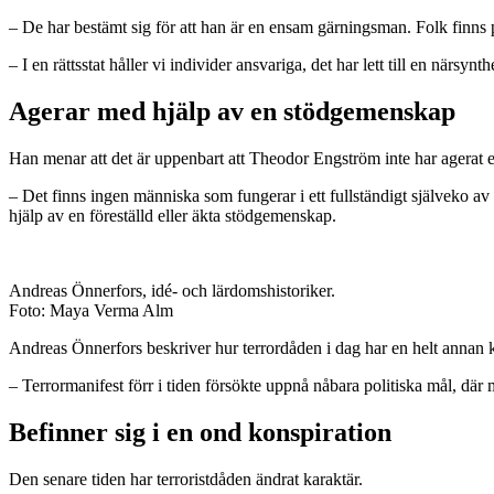
– De har bestämt sig för att han är en ensam gärningsman. Folk finns 
– I en rättsstat håller vi individer ansvariga, det har lett till en närsy
Agerar med hjälp av en stödgemenskap
Han menar att det är uppenbart att Theodor Engström inte har agerat 
– Det finns ingen människa som fungerar i ett fullständigt själveko av 
hjälp av en föreställd eller äkta stödgemenskap.
Andreas Önnerfors, idé- och lärdomshistoriker.
Foto: Maya Verma Alm
Andreas Önnerfors beskriver hur terrordåden i dag har en helt annan ka
– Terrormanifest förr i tiden försökte uppnå nåbara politiska mål, där
Befinner sig i en ond konspiration
Den senare tiden har terroristdåden ändrat karaktär.