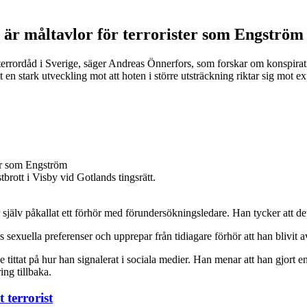
n är måltavlor för terrorister som Engström
 terrordåd i Sverige, säger Andreas Önnerfors, som forskar om konspirat
 en stark utveckling mot att hoten i större utsträckning riktar sig mot e
rott i Visby vid Gotlands tingsrätt.
älv påkallat ett förhör med förundersökningsledare. Han tycker att det 
 sexuella preferenser och upprepar från tidiagare förhör att han blivit 
 de tittat på hur han signalerat i sociala medier. Han menar att han gjort
ing tillbaka.
 terrorist