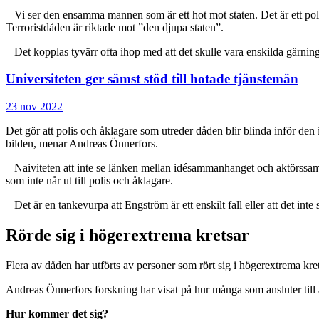
– Vi ser den ensamma mannen som är ett hot mot staten. Det är ett pol
Terroristdåden är riktade mot ”den djupa staten”.
– Det kopplas tyvärr ofta ihop med att det skulle vara enskilda gärn
Universiteten ger sämst stöd till hotade tjänstemän
23 nov 2022
Det gör att polis och åklagare som utreder dåden blir blinda inför den i
bilden, menar Andreas Önnerfors.
– Naiviteten att inte se länken mellan idésammanhanget och aktörssamm
som inte når ut till polis och åklagare.
– Det är en tankevurpa att Engström är ett enskilt fall eller att det int
Rörde sig i högerextrema kretsar
Flera av dåden har utförts av personer som rört sig i högerextrema kr
Andreas Önnerfors forskning har visat på hur många som ansluter till 
Hur kommer det sig?