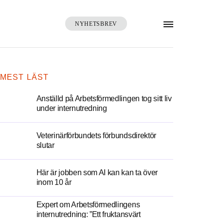
NYHETSBREV
SÖK
MEST LÄST
Anställd på Arbetsförmedlingen tog sitt liv
under internutredning
Veterinärförbundets förbundsdirektör
slutar
Här är jobben som AI kan kan ta över
inom 10 år
Expert om Arbetsförmedlingens
internutredning: ”Ett fruktansvärt