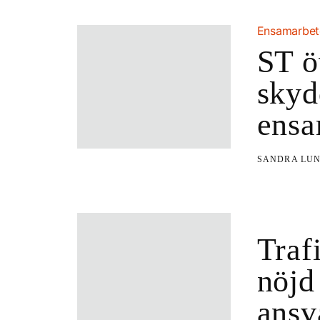
Ensamarbe
ST ö
skyd
ensa
SANDRA LU
Traf
nöjd
ansv