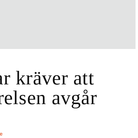
r kräver att
relsen avgår
te