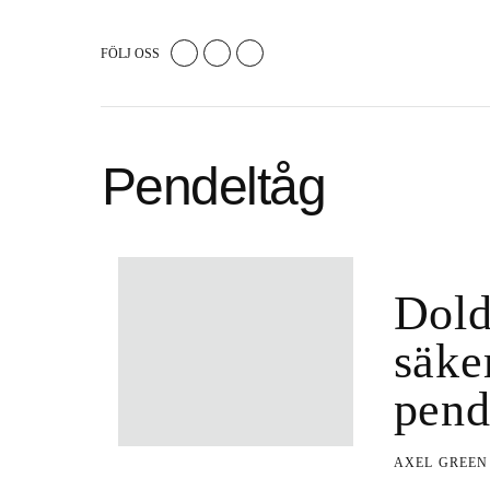
FÖLJ OSS
Pendeltåg
Dold
säke
pend
AXEL GREE