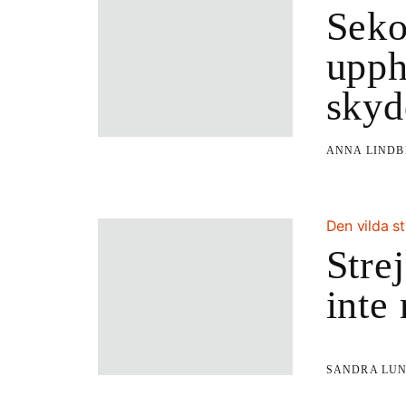
Seko
upph
skyd
ANNA LIND
Den vilda 
Stre
inte
SANDRA LU