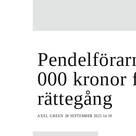
Pendelförar
000 kronor f
rättegång
AXEL GREEN
28 SEPTEMBER 2023 14:39