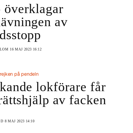
 överklagar
ävningen av
dsstopp
BLOM
16 MAJ 2023 16:12
strejken på pendeln
jkande lokförare får
 rättshjälp av facken
ND
8 MAJ 2023 14:10