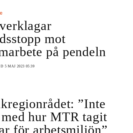
te
verklagar
dsstopp mot
marbete på pendeln
ND
5 MAJ 2023 05:39
ikregionrådet: ”Inte
 med hur MTR tagit
ar för arbetsmiljön”