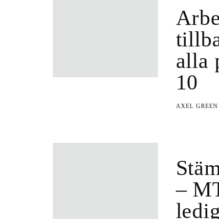
Arbe
till
alla
10
AXEL GREE
Stäm
– MT
ledi