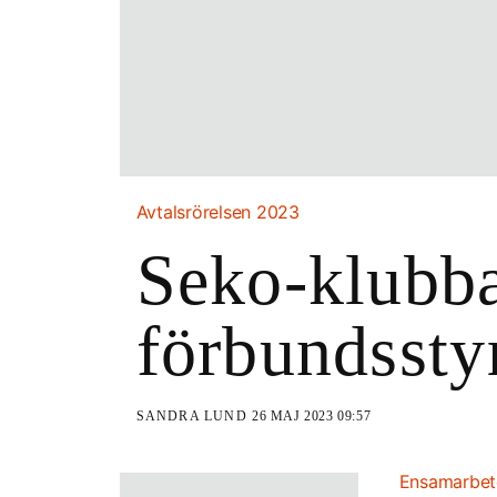
Avtalsrörelsen 2023
Seko-klubba
förbundssty
SANDRA LUND
26 MAJ 2023 09:57
Ensamarbe