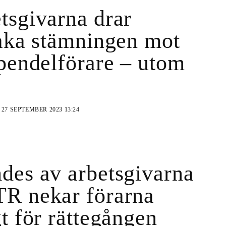
tsgivarna drar
baka stämningen mot
 pendelförare – utom
N
27 SEPTEMBER 2023 13:24
des av arbetsgivarna
R nekar förarna
gt för rättegången