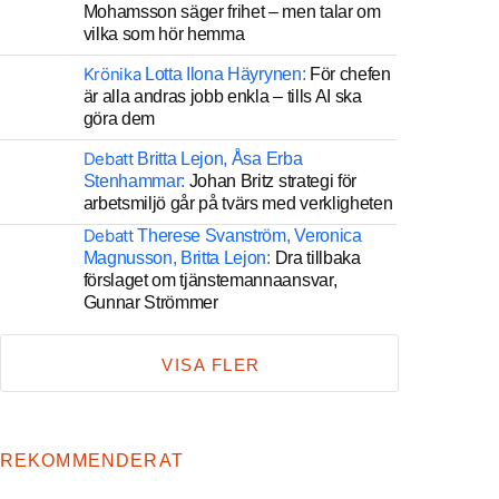
Mohamsson säger frihet – men talar om
vilka som hör hemma
Krönika
Lotta Ilona Häyrynen:
För chefen
är alla andras jobb enkla – tills AI ska
göra dem
Debatt
Britta Lejon, Åsa Erba
Stenhammar:
Johan Britz strategi för
arbetsmiljö går på tvärs med verkligheten
Debatt
Therese Svanström, Veronica
Magnusson, Britta Lejon:
Dra tillbaka
förslaget om tjänstemannaansvar,
Gunnar Strömmer
VISA FLER
REKOMMENDERAT