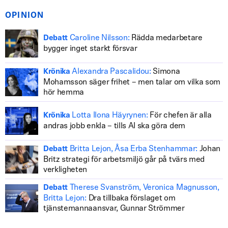
OPINION
Caroline Nilsson:
Rädda medarbetare
Debatt
bygger inget starkt försvar
Alexandra Pascalidou:
Simona
Krönika
Mohamsson säger frihet – men talar om vilka som
hör hemma
Lotta Ilona Häyrynen:
För chefen är alla
Krönika
andras jobb enkla – tills AI ska göra dem
Britta Lejon, Åsa Erba Stenhammar:
Johan
Debatt
Britz strategi för arbetsmiljö går på tvärs med
verkligheten
Therese Svanström, Veronica Magnusson,
Debatt
Britta Lejon:
Dra tillbaka förslaget om
tjänstemannaansvar, Gunnar Strömmer