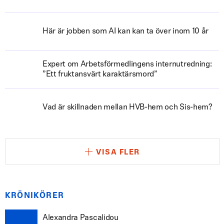
Här är jobben som AI kan kan ta över inom 10 år
Expert om Arbetsförmedlingens internutredning:
”Ett fruktansvärt karaktärsmord”
Vad är skillnaden mellan HVB-hem och Sis-hem?
VISA FLER
KRÖNIKÖRER
Alexandra Pascalidou