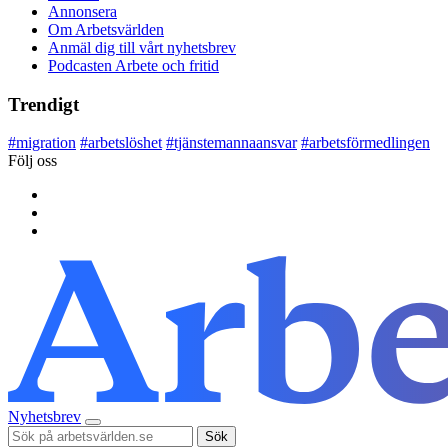
Annonsera
Om Arbetsvärlden
Anmäl dig till vårt nyhetsbrev
Podcasten Arbete och fritid
Trendigt
#
migration
#
arbetslöshet
#
tjänstemannaansvar
#
arbetsförmedlingen
Följ oss
Nyhetsbrev
Sök