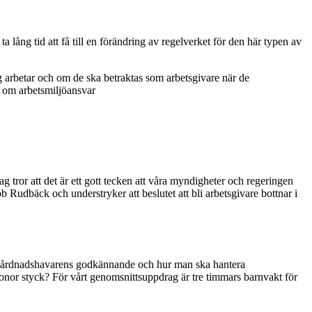
a lång tid att få till en förändring av regelverket för den här typen av
g arbetar och om de ska betraktas som arbetsgivare när de
n om arbetsmiljöansvar
Jag tror att det är ett gott tecken att våra myndigheter och regeringen
 Rudbäck och understryker att beslutet att bli arbetsgivare bottnar i
ön, vårdnadshavarens godkännande och hur man ska hantera
onor styck? För vårt genomsnittsuppdrag är tre timmars barnvakt för