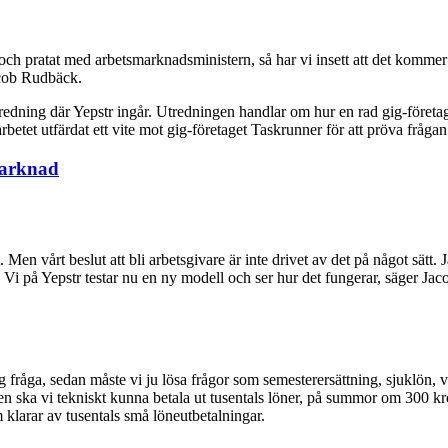
och pratat med arbetsmarknadsministern, så har vi insett att det kommer t
acob Rudbäck.
tredning där Yepstr ingår. Utredningen handlar om hur en rad gig-företa
et utfärdat ett vite mot gig-företaget Taskrunner för att pröva fråga
marknad
. Men vårt beslut att bli arbetsgivare är inte drivet av det på något sätt. 
 på Yepstr testar nu en ny modell och ser hur det fungerar, säger Jacob
ktig fråga, sedan måste vi ju lösa frågor som semesterersättning, sjukl
n ska vi tekniskt kunna betala ut tusentals löner, på summor om 300 kr
 klarar av tusentals små löneutbetalningar.