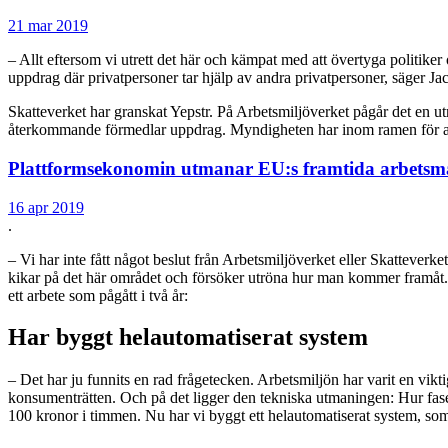
21 mar 2019
– Allt eftersom vi utrett det här och kämpat med att övertyga politiker 
uppdrag där privatpersoner tar hjälp av andra privatpersoner, säger J
Skatteverket har granskat Yepstr. På Arbetsmiljöverket pågår det en u
återkommande förmedlar uppdrag. Myndigheten har inom ramen för arbet
Plattformsekonomin utmanar EU:s framtida arbets
16 apr 2019
.
– Vi har inte fått något beslut från Arbetsmiljöverket eller Skatteverket
kikar på det här området och försöker utröna hur man kommer framåt. Vi
ett arbete som pågått i två år:
Har byggt helautomatiserat system
– Det har ju funnits en rad frågetecken. Arbetsmiljön har varit en vi
konsumenträtten. Och på det ligger den tekniska utmaningen: Hur fase
100 kronor i timmen. Nu har vi byggt ett helautomatiserat system, som