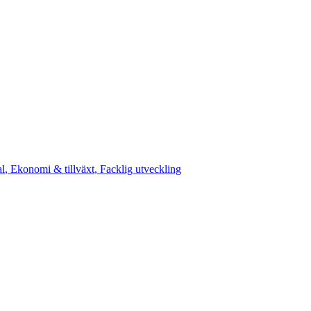
al
,
Ekonomi & tillväxt
,
Facklig utveckling