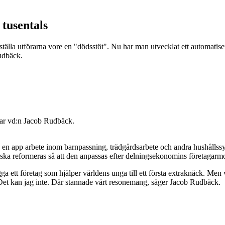
 tusentals
ställa utförarna vore en "dödsstöt". Nu har man utvecklat ett automatise
udbäck.
elar vd:n Jacob Rudbäck.
a en app arbete inom barnpassning, trädgårdsarbete och andra hushållss
en ska reformeras så att den anpassas efter delningsekonomins företagarmo
a ett företag som hjälper världens unga till ett första extraknäck. Men vi
 Det kan jag inte. Där stannade vårt resonemang, säger Jacob Rudbäck.