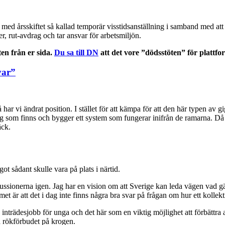
 med årsskiftet så kallad temporär visstidsanställning i samband med at
er, rut-avdrag och tar ansvar för arbetsmiljön.
ten från er sida.
Du sa till DN
att det vore ”dödsstöten” för plattf
var”
 har vi ändrat position. I stället för att kämpa för att den här typen av
ing som finns och bygger ett system som fungerar inifrån de ramarna. Då 
äck.
ot sådant skulle vara på plats i närtid.
nerna igen. Jag har en vision om att Sverige kan leda vägen vad gäller
är att det i dag inte finns några bra svar på frågan om hur ett kollekti
inträdesjobb för unga och det här som en viktig möjlighet att förbättra
 rökförbudet på krogen.