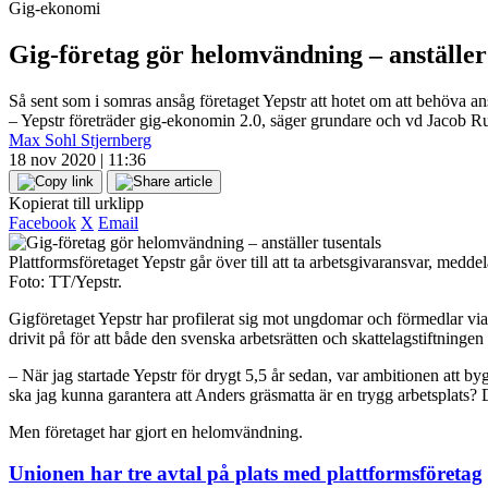
Gig-ekonomi
Gig-företag gör helomvändning – anställer
Så sent som i somras ansåg företaget Yepstr att hotet om att behöva an
– Yepstr företräder gig-ekonomin 2.0, säger grundare och vd Jacob R
Max Sohl Stjernberg
18 nov 2020 | 11:36
Kopierat till urklipp
Facebook
X
Email
Plattformsföretaget Yepstr går över till att ta arbetsgivaransvar, medd
Foto: TT/Yepstr.
Gigföretaget Yepstr har profilerat sig mot ungdomar och förmedlar vi
drivit på för att både den svenska arbetsrätten och skattelagstiftning
– När jag startade Yepstr för drygt 5,5 år sedan, var ambitionen att bygg
ska jag kunna garantera att Anders gräsmatta är en trygg arbetsplats?
Men företaget har gjort en helomvändning.
Unionen har tre avtal på plats med plattformsföretag