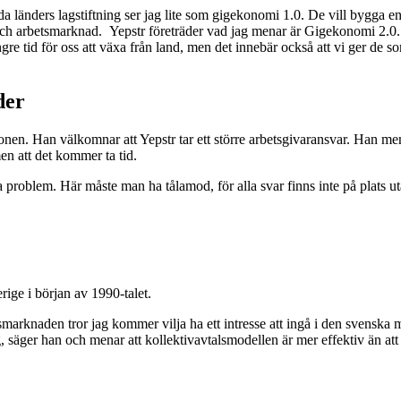
da länders lagstiftning ser jag lite som gigekonomi 1.0. De vill bygga en
ning och arbetsmarknad. Yepstr företräder vad jag menar är Gigekonomi 2.0
gre tid för oss att växa från land, men det innebär också att vi ger de s
der
n. Han välkomnar att Yepstr tar ett större arbetsgivaransvar. Han menar 
men att det kommer ta tid.
problem. Här måste man ha tålamod, för alla svar finns inte på plats uta
rige i början av 1990-talet.
marknaden tror jag kommer vilja ha ett intresse att ingå i den svenska mo
säger han och menar att kollektivavtalsmodellen är mer effektiv än att e