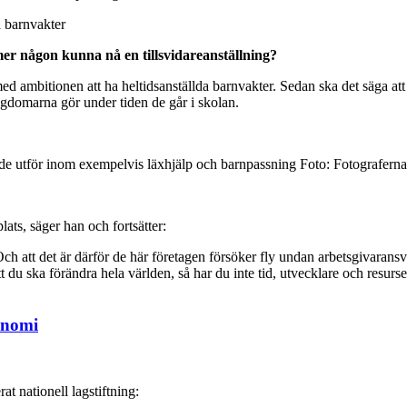
a barnvakter
er någon kunna nå en tillsvidareanställning?
 med ambitionen att ha heltidsanställda barnvakter. Sedan ska det säga at
ngdomarna gör under tiden de går i skolan.
en de utför inom exempelvis läxhjälp och barnpassning Foto: Fotografer
lats, säger han och fortsätter:
ch att det är därför de här företagen försöker fly undan arbetsgivaransva
du ska förändra hela världen, så har du inte tid, utvecklare och resurser 
onomi
t nationell lagstiftning: