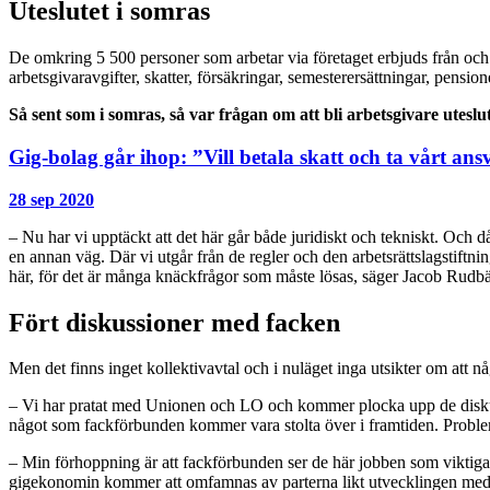
Uteslutet i somras
De omkring 5 500 personer som arbetar via företaget erbjuds från och
arbetsgivaravgifter, skatter, försäkringar, semesterersättningar, pension
Så sent som i somras, så var frågan om att bli arbetsgivare uteslu
Gig-bolag går ihop: ”Vill betala skatt och ta vårt ans
28 sep 2020
– Nu har vi upptäckt att det här går både juridiskt och tekniskt. Och då
en annan väg. Där vi utgår från de regler och den arbetsrättslagstiftn
här, för det är många knäckfrågor som måste lösas, säger Jacob Rudb
Fört diskussioner med facken
Men det finns inget kollektivavtal och i nuläget inga utsikter om att någ
– Vi har pratat med Unionen och LO och kommer plocka upp de diskussio
något som fackförbunden kommer vara stolta över i framtiden. Problemet 
– Min förhoppning är att fackförbunden ser de här jobben som viktiga 
gigekonomin kommer att omfamnas av parterna likt utvecklingen med