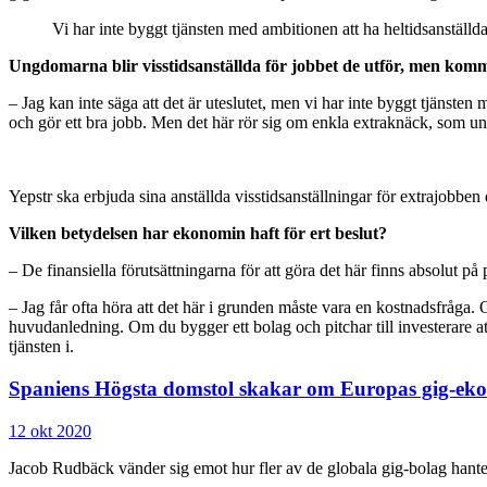
Vi har inte byggt tjänsten med ambitionen att ha heltidsanställd
Ungdomarna blir visstidsanställda för jobbet de utför, men komm
– Jag kan inte säga att det är uteslutet, men vi har inte byggt tjänsten
och gör ett bra jobb. Men det här rör sig om enkla extraknäck, som u
Yepstr ska erbjuda sina anställda visstidsanställningar för extrajobb
Vilken betydelsen har ekonomin haft för ert beslut?
– De finansiella förutsättningarna för att göra det här finns absolut på p
– Jag får ofta höra att det här i grunden måste vara en kostnadsfråga. O
huvudanledning. Om du bygger ett bolag och pitchar till investerare att 
tjänsten i.
Spaniens Högsta domstol skakar om Europas gig-ek
12 okt 2020
Jacob Rudbäck vänder sig emot hur fler av de globala gig-bolag hantera