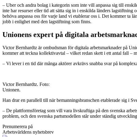
– Uber och andra bolag i kategorin som inte vill anpassa sig till enskil
inte har resurser eller tid att sätta sig in i enskilda länders lagstift
behöva anpassa oss för varje land vi etablerar oss i. Det kommer ta län
jobb i enlighet med den lagstiftning som finns.
Unionens expert på digitala arbetsmarkna
Victor Bernhardtz är ombudsman för digitala arbetsmarknader på Unione
kommer att teckna kollektivavtal – vilket redan skett i ett antal fall – 
– Vi lever i en tid där många aktörer avkrävs snabba svar på komplexa 
Victor Bernhardtz. Foto:
Unionen.
Han drar en parallell till när bemanningsbranschen etablerade sig i Sve
– De plattformsföretag som vill vara livskraftiga på den svenska arbets
problem, och den svenska partsmodellen står under ständig utveckling, 
Prenumerera på
Arbetsvärldens nyhetsbrev