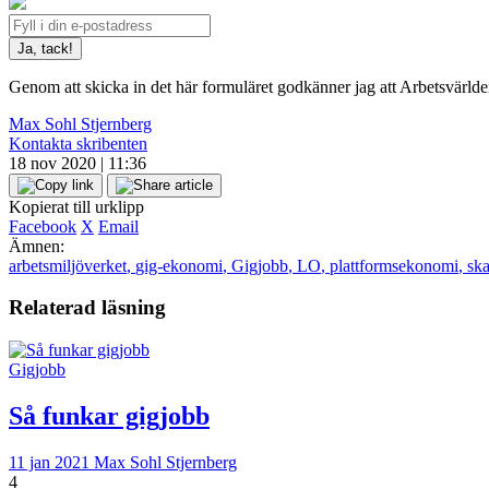
Genom att skicka in det här formuläret godkänner jag att Arbetsvärld
Max Sohl Stjernberg
Kontakta skribenten
18 nov 2020 | 11:36
Kopierat till urklipp
Facebook
X
Email
Ämnen:
arbetsmiljöverket
,
gig-ekonomi
,
Gigjobb
,
LO
,
plattformsekonomi
,
ska
Relaterad läsning
Gigjobb
Så funkar gigjobb
11 jan 2021
Max Sohl Stjernberg
4