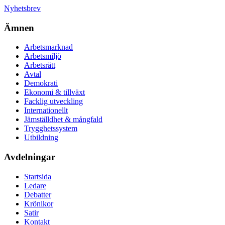
Nyhetsbrev
Ämnen
Arbetsmarknad
Arbetsmiljö
Arbetsrätt
Avtal
Demokrati
Ekonomi & tillväxt
Facklig utveckling
Internationellt
Jämställdhet & mångfald
Trygghetssystem
Utbildning
Avdelningar
Startsida
Ledare
Debatter
Krönikor
Satir
Kontakt