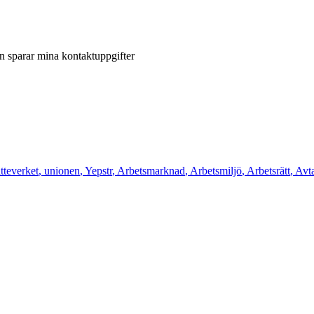
en sparar mina kontaktuppgifter
tteverket
,
unionen
,
Yepstr
,
Arbetsmarknad
,
Arbetsmiljö
,
Arbetsrätt
,
Avt