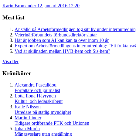
Karin Bromander
12 januari 2016 12:20
Mest läst
Anställd på Arbetsförmedlingen tog sitt liv under internutredni
Veterinärförbundets förbundsdirektör slutar
Här är jobben som AI kan kan ta över inom 10 år
Expert om Arbetsförmedlingens internutredning: ”Ett fruktansv
Vad är skillnaden mellan HVB-hem och Sis-hem?
Visa fler
Krönikörer
Alexandra Pascalidou
Författare och journalist
Lotta Ilona Häyrynen
Kultur- och ledarskribent
Kalle Nilsson
Utredare på statlig myndighet
Martin Linder
Tidigare ordförande PTK och Unionen
Johan Murén
Mångsysslare utan anställning