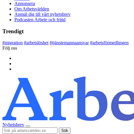
Annonsera
Om Arbetsvärlden
Anmäl dig till vårt nyhetsbrev
Podcasten Arbete och fritid
Trendigt
#
migration
#
arbetslöshet
#
tjänstemannaansvar
#
arbetsförmedlingen
Följ oss
Nyhetsbrev
Sök