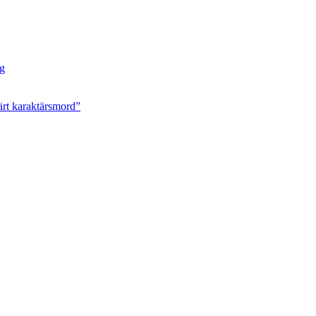
ng
ärt karaktärsmord”