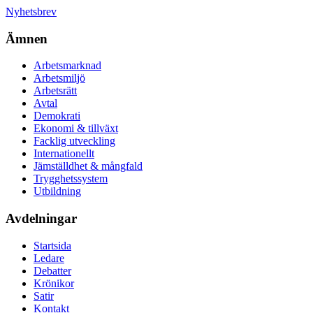
Nyhetsbrev
Ämnen
Arbetsmarknad
Arbetsmiljö
Arbetsrätt
Avtal
Demokrati
Ekonomi & tillväxt
Facklig utveckling
Internationellt
Jämställdhet & mångfald
Trygghetssystem
Utbildning
Avdelningar
Startsida
Ledare
Debatter
Krönikor
Satir
Kontakt