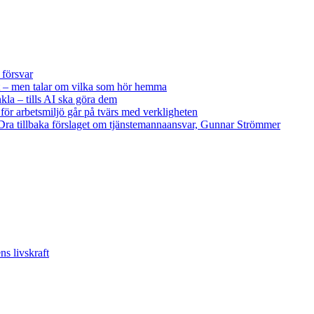
 försvar
 – men talar om vilka som hör hemma
kla – tills AI ska göra dem
 för arbetsmiljö går på tvärs med verkligheten
ra tillbaka förslaget om tjänstemannaansvar, Gunnar Strömmer
s livskraft