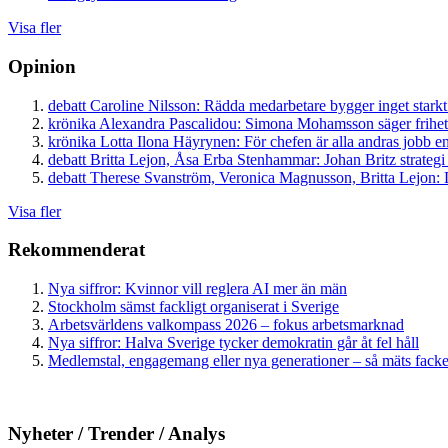
Visa fler
Opinion
debatt
Caroline Nilsson:
Rädda medarbetare bygger inget starkt
krönika
Alexandra Pascalidou:
Simona Mohamsson säger frihet
krönika
Lotta Ilona Häyrynen:
För chefen är alla andras jobb en
debatt
Britta Lejon, Åsa Erba Stenhammar:
Johan Britz strategi
debatt
Therese Svanström, Veronica Magnusson, Britta Lejon:
D
Visa fler
Rekommenderat
Nya siffror: Kvinnor vill reglera AI mer än män
Stockholm sämst fackligt organiserat i Sverige
Arbetsvärldens valkompass 2026 – fokus arbetsmarknad
Nya siffror: Halva Sverige tycker demokratin går åt fel håll
Medlemstal, engagemang eller nya generationer – så mäts facken
Nyheter / Trender / Analys