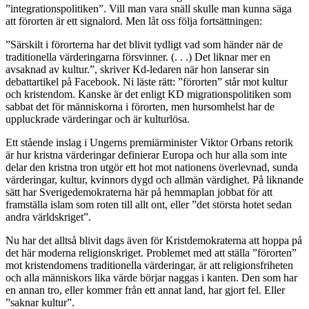
”integrationspolitiken”. Vill man vara snäll skulle man kunna säga
att förorten är ett signalord. Men låt oss följa fortsättningen:
”Särskilt i förorterna har det blivit tydligt vad som händer när de
traditionella värderingarna försvinner. (. . .) Det liknar mer en
avsaknad av kultur.”, skriver Kd-ledaren när hon lanserar sin
debattartikel på Facebook. Ni läste rätt: ”förorten” står mot kultur
och kristendom. Kanske är det enligt KD migrationspolitiken som
sabbat det för människorna i förorten, men hursomhelst har de
uppluckrade värderingar och är kulturlösa.
Ett stående inslag i Ungerns premiärminister Viktor Orbans retorik
är hur kristna värderingar definierar Europa och hur alla som inte
delar den kristna tron utgör ett hot mot nationens överlevnad, sunda
värderingar, kultur, kvinnors dygd och allmän värdighet. På liknande
sätt har Sverigedemokraterna här på hemmaplan jobbat för att
framställa islam som roten till allt ont, eller ”det största hotet sedan
andra världskriget”.
Nu har det alltså blivit dags även för Kristdemokraterna att hoppa på
det här moderna religionskriget. Problemet med att ställa ”förorten”
mot kristendomens traditionella värderingar, är att religionsfriheten
och alla människors lika värde börjar naggas i kanten. Den som har
en annan tro, eller kommer från ett annat land, har gjort fel. Eller
”saknar kultur”.