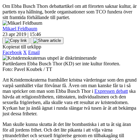
Om Ebba Busch Thors debattartikel om att förorten saknar kultur, är
partiets nya hållning, borde organisationer som TCO fundera över
sitt framtida förhållande till partiet.
Mikael Feldbaum
23 apr 2019 | 15:46
Kopierat till urklipp
Facebook
X
Email
Partiledaren Ebba Busch Thor (KD) ser inte kultur förorten.
Foto: Pavel Koubek / TT
Att Kristdemokraterna framhåller kristna värderingar som den grund
varpå samhället vilar förvånar få. Även om man kanske får ta i så
man spricker om man som Ebba Busch Thor i
Expressen debatt
ska
hävda att religionsfriheten, rättsstaten, individualismen och den
sexuella frigörelsen, alla skulle vara ett resultat av kristendomen.
Kyrkan har ju ändå ägnat i runda slängar två tusen år åt att bekämpa
just dessa friheter.
Man skulle kunna skratta åt det lite bombastiska i att ta åt sig äran
för all jordens frihet. Och det lite pikanta i att vilja värna
yttrandefrihet och sexuell frigörelse genom en tillbakagång till