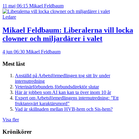
11 maj 06:15
Mikael Feldbaum
Ledare
Mikael Feldbaum:
Liberalerna vill locka
clowner och miljardärer i valet
4 jun 06:30
Mikael Feldbaum
Mest läst
Anställd på Arbetsförmedlingen tog sitt liv under
internutredning
Veterinärförbundets förbundsdirektör slutar
Här är jobben som AI kan kan ta över inom 10 år
Expert om Arbetsförmedlingens internutredning: ”Ett
fruktansvärt karaktärsmord”
Vad är skillnaden mellan HVB-hem och Sis-hem?
Visa fler
Krönikörer