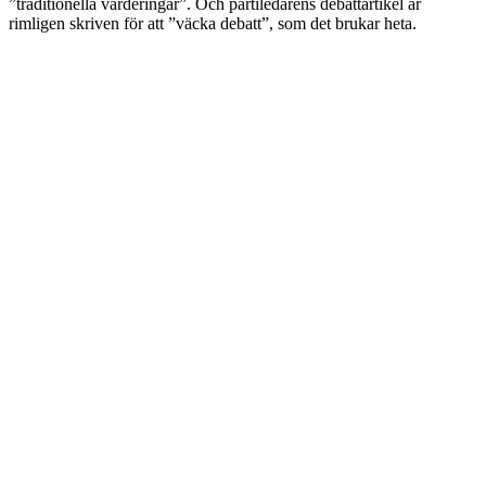
”traditionella värderingar”. Och partiledarens debattartikel är
rimligen skriven för att ”väcka debatt”, som det brukar heta.