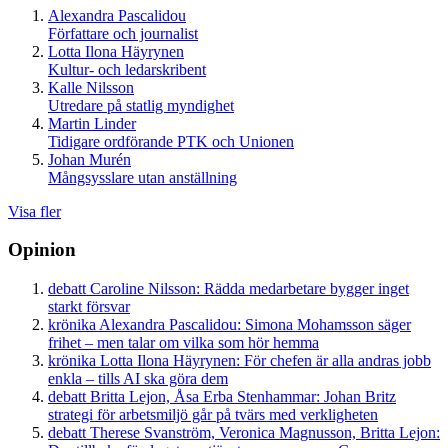
Alexandra Pascalidou
Författare och journalist
Lotta Ilona Häyrynen
Kultur- och ledarskribent
Kalle Nilsson
Utredare på statlig myndighet
Martin Linder
Tidigare ordförande PTK och Unionen
Johan Murén
Mångsysslare utan anställning
Visa fler
Opinion
debatt
Caroline Nilsson:
Rädda medarbetare bygger inget
starkt försvar
krönika
Alexandra Pascalidou:
Simona Mohamsson säger
frihet – men talar om vilka som hör hemma
krönika
Lotta Ilona Häyrynen:
För chefen är alla andras jobb
enkla – tills AI ska göra dem
debatt
Britta Lejon, Åsa Erba Stenhammar:
Johan Britz
strategi för arbetsmiljö går på tvärs med verkligheten
debatt
Therese Svanström, Veronica Magnusson, Britta Lejon: