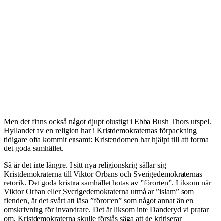
Men det finns också något djupt olustigt i Ebba Bush Thors utspel.
Hyllandet av en religion har i Kristdemokraternas förpackning
tidigare ofta kommit ensamt: Kristendomen har hjälpt till att forma
det goda samhället.
Så är det inte längre. I sitt nya religionskrig sällar sig
Kristdemokraterna till Viktor Orbans och Sverigedemokraternas
retorik. Det goda kristna samhället hotas av ”förorten”. Liksom när
Viktor Orban eller Sverigedemokraterna utmålar ”islam” som
fienden, är det svårt att läsa ”förorten” som något annat än en
omskrivning för invandrare. Det är liksom inte Danderyd vi pratar
om. Kristdemokraterna skulle förstås säga att de kritiserar