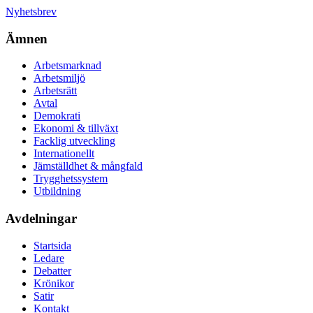
Nyhetsbrev
Ämnen
Arbetsmarknad
Arbetsmiljö
Arbetsrätt
Avtal
Demokrati
Ekonomi & tillväxt
Facklig utveckling
Internationellt
Jämställdhet & mångfald
Trygghetssystem
Utbildning
Avdelningar
Startsida
Ledare
Debatter
Krönikor
Satir
Kontakt