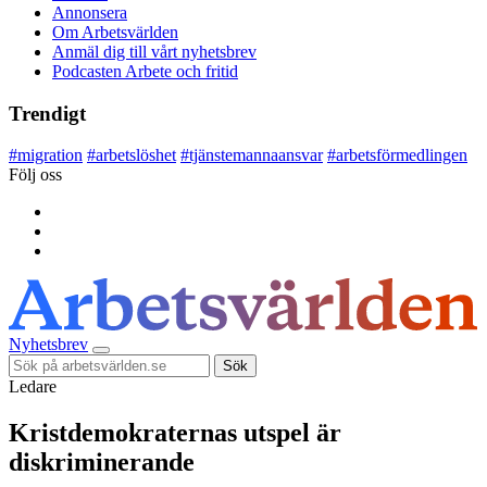
Annonsera
Om Arbetsvärlden
Anmäl dig till vårt nyhetsbrev
Podcasten Arbete och fritid
Trendigt
#
migration
#
arbetslöshet
#
tjänstemannaansvar
#
arbetsförmedlingen
Följ oss
Nyhetsbrev
Sök
Ledare
Kristdemokraternas utspel är
diskriminerande