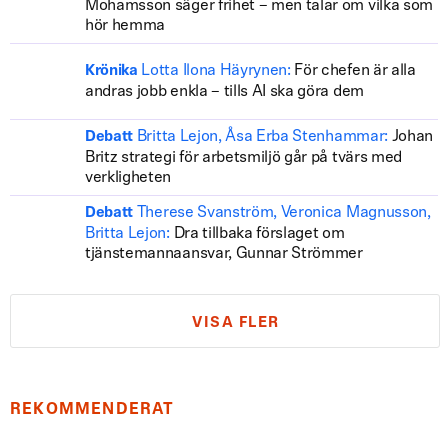
Mohamsson säger frihet – men talar om vilka som
hör hemma
Lotta Ilona Häyrynen:
För chefen är alla
Krönika
andras jobb enkla – tills AI ska göra dem
Britta Lejon, Åsa Erba Stenhammar:
Johan
Debatt
Britz strategi för arbetsmiljö går på tvärs med
verkligheten
Therese Svanström, Veronica Magnusson,
Debatt
Britta Lejon:
Dra tillbaka förslaget om
tjänstemannaansvar, Gunnar Strömmer
VISA FLER
REKOMMENDERAT