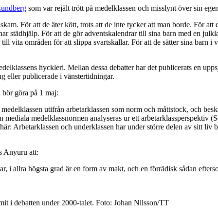
 Lundberg
som var rejält trött på medelklassen och misslynt över sin egen
. För att de äter kött, trots att de inte tycker att man borde. För att de 
 har städhjälp. För att de gör adventskalendrar till sina barn med en jul
ll vita områden för att slippa svartskallar. För att de sätter sina barn i v
delklassens hyckleri. Mellan dessa debatter har det publicerats en upps
 eller publicerade i vänstertidningar.
 bör göra på 1 maj:
iera medelklassen utifrån arbetarklassen som norm och måttstock, och besk
 mediala medelklassnormen analyseras ur ett arbetarklassperspektiv (Socie
här: Arbetarklassen och underklassen har under större delen av sitt liv b
s Anyuru att:
ar, i allra högsta grad är en form av makt, och en förrädisk sådan efterso
t i debatten under 2000-talet. Foto: Johan Nilsson/TT