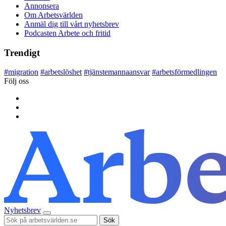
Annonsera
Om Arbetsvärlden
Anmäl dig till vårt nyhetsbrev
Podcasten Arbete och fritid
Trendigt
#
migration
#
arbetslöshet
#
tjänstemannaansvar
#
arbetsförmedlingen
Följ oss
Nyhetsbrev
Sök