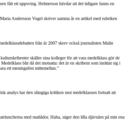
ssen fått ett uppsving. Helmerson hävdar att det tidigare fanns en
 Maria Andersson Vogel skriver samma år en artikel med rubriken
 medelklassdebatten från år 2007 skrev också journalisten Malin
lturskribenter skäller sina kolleger för att vara medelklass gör de
edelklass blir då det motsatta: det är en skribent som inrättat sig i
ara ett meningslöst mittemellan.”
isk analys har den slängiga kritiken mot medelklassen fortsatt att
ta uteluncherna med matlådor. Haha, säger den lilla djävulen på min ena