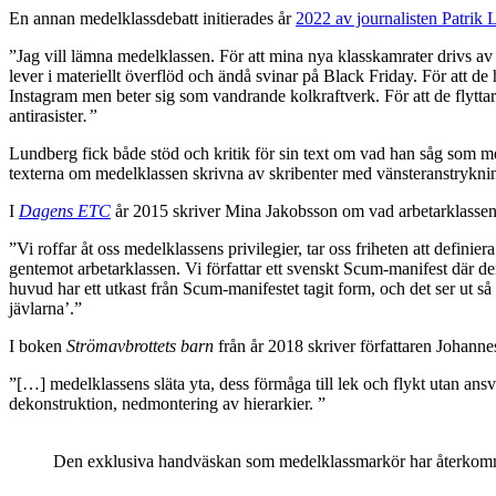
En annan medelklassdebatt initierades år
2022 av journalisten Patrik
”Jag vill lämna medelklassen. För att mina nya klasskamrater drivs av skam
lever i materiellt överflöd och ändå svinar på Black Friday. För att de
Instagram men beter sig som vandrande kolkraftverk. För att de flyttar ti
antirasister
.”
Lundberg fick både stöd och kritik för sin text om vad han såg som me
texterna om medelklassen skrivna av skribenter med vänsteranstrykning
I
Dagens
ETC
år 2015 skriver Mina Jakobsson om vad arbetarklassen
”Vi roffar åt oss medelklassens privilegier, tar oss friheten att defin
gentemot arbetarklassen. Vi författar ett svenskt Scum-manifest där den
huvud har ett utkast från Scum-manifestet tagit form, och det ser ut så 
jävlarna’.”
I boken
Strömavbrottets barn
från år 2018 skriver författaren Johanne
”[…] medelklassens släta yta, dess förmåga till lek och flykt utan ansv
dekonstruktion, nedmontering av hierarkier. ”
Den exklusiva handväskan som medelklassmarkör har återkommi