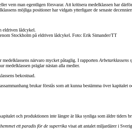
 eller vem man egentligen försvarar. Att kritisera medelklassen har därfö
assens möjliga positioner har vidgats ytterligare de senaste decennier
genom Stockholm på eldriven lådcykel. Foto: Erik Simander/TT
är medelklassens närvaro mycket påtaglig. I rapporten
Arbetarklassens 
r medelklassen präglar nästan alla medier.
arklassens bekostnad.
klassammanhang brukar förstås som att kunna bestämma över kapitalet oc
pitalet och produktionen inte längre är lika synliga som äldre tiders bruk
lkhemmet ett paradis för de superrika
visat att antalet miljardärer i Sver