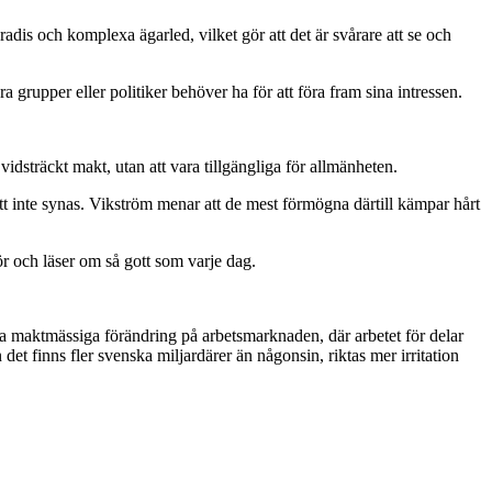
is och komplexa ägarled, vilket gör att det är svårare att se och
rupper eller politiker behöver ha för att föra fram sina intressen.
vidsträckt makt, utan att vara tillgängliga för allmänheten.
att inte synas. Vikström menar att de mest förmögna därtill kämpar hårt
r och läser om så gott som varje dag.
nna maktmässiga förändring på arbetsmarknaden, där arbetet för delar
et finns fler svenska miljardärer än någonsin, riktas mer irritation