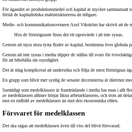
För ägandet av produktionsmedel och kapital är mycket sammansatt idag
förstå de kapitalistiska maktstrukturerna än tidigare.
Medie- och kommunikationsvetaren Axel Vikström har skrivit att de mes
Hos de förmögnaste finns det ett egenvärde i att inte synas.
Genom att styra stora tysta floder av kapital, bestämma över globala pr
Genom att inte synas i media slipper de ställas till svars för tvivelak
för att bibehålla sin osynlighet.
Det är idag komplicerat att undersöka och följa de mest förmögnas äga
En grupp som blivit mer synlig de senaste decennierna är däremot me
Samtidigt som medelklassen är framträdande i media har man i allt fle
av medelklassen alltmer börjar likna arbetarklassens, och trots att de
mot en nidbild av medelklassen än mot den ekonomiska eliten.
Försvaret för medelklassen
Det ska sägas att medelklassen även till viss del blivit försvarad.