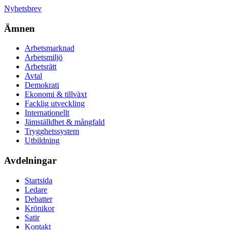
Nyhetsbrev
Ämnen
Arbetsmarknad
Arbetsmiljö
Arbetsrätt
Avtal
Demokrati
Ekonomi & tillväxt
Facklig utveckling
Internationellt
Jämställdhet & mångfald
Trygghetssystem
Utbildning
Avdelningar
Startsida
Ledare
Debatter
Krönikor
Satir
Kontakt