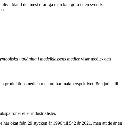
r blivit bland det mest ofarliga man kan göra i den svenska
na.
symboliska utplåning i medelklassens medier
visar medie- och
h produktionsmedlen men nu har maktperspektivet förskjutits till
spatroner eller industrialister.
ige har ökat från 29 stycken år 1996 till 542 år 2021, men att de är en