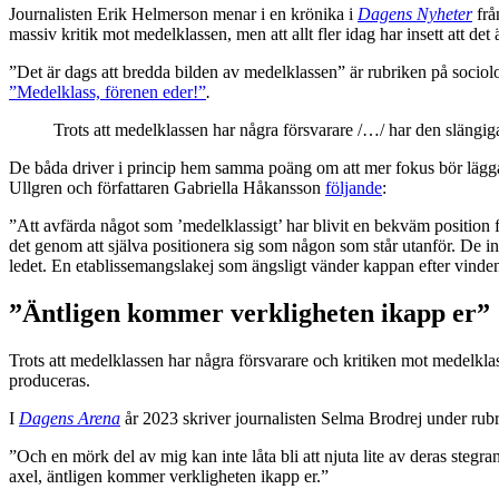
Journalisten Erik Helmerson menar i en krönika i
Dagens Nyheter
frå
massiv kritik mot medelklassen, men att allt fler idag har insett att det ä
”Det är dags att bredda bilden av medelklassen” är rubriken på sociol
”Medelklass, förenen eder!”
.
Trots att medelklassen har några försvarare /…/ har den slängiga
De båda driver i princip hem samma poäng om att mer fokus bör läggas 
Ullgren och författaren Gabriella Håkansson
följande
:
”Att avfärda något som ’medelklassigt’ har blivit en bekväm position f
det genom att själva positionera sig som någon som står utanför. De int
ledet. En etablissemangslakej som ängsligt vänder kappan efter vinden.
”Äntligen kommer verkligheten ikapp er”
Trots att medelklassen har några försvarare och kritiken mot medelklass
produceras.
I
Dagens Arena
år 2023 skriver journalisten Selma Brodrej under rub
”Och en mörk del av mig kan inte låta bli att njuta lite av deras steg
axel, äntligen kommer verkligheten ikapp er.”