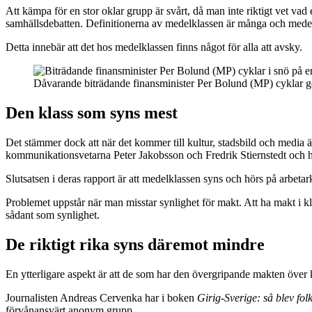
Att kämpa för en stor oklar grupp är svårt, då man inte riktigt vet vad
samhällsdebatten. Definitionerna av medelklassen är många och medelkl
Detta innebär att det hos medelklassen finns något för alla att avsky.
Dåvarande biträdande finansminister Per Bolund (MP) cyklar 
Den klass som syns mest
Det stämmer dock att när det kommer till kultur, stadsbild och media 
kommunikationsvetarna Peter Jakobsson och Fredrik Stiernstedt och hu
Slutsatsen i deras rapport är att medelklassen syns och hörs på arbet
Problemet uppstår när man misstar synlighet för makt. Att ha makt i 
sådant som synlighet.
De riktigt rika syns däremot mindre
En ytterligare aspekt är att de som har den övergripande makten över ka
Journalisten Andreas Cervenka har i boken
Girig-Sverige: så blev fo
förvånansvärt anonym grupp.