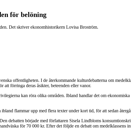
den för belöning
färden. Det skriver ekonomhistorikern Lovisa Broström.
 svenska offentligheten. I de återkommande kulturdebatterna om medelklas
ör att förringa deras åsikter, beteenden eller vanor.
rivilegierna kan röra olika områden. Ibland handlar det om ekonomiska f
land flammar upp med flera texter under kort tid, för att sedan återgå t
 Den debatten började med författaren Sisela Lindbloms konsumtionskr
ndväska för 70 000 kr. Efter det följde en debatt om medelklassens in