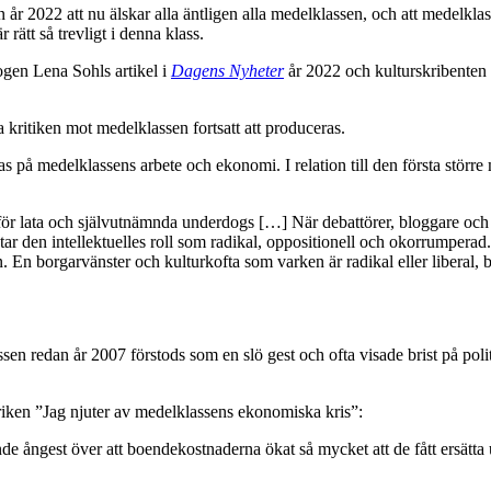
n år 2022 att nu älskar alla äntligen alla medelklassen, och att medelkla
r rätt så trevligt i denna klass.
ogen Lena Sohls artikel i
Dagens Nyheter
år 2022 och kulturskribenten
 kritiken mot medelklassen fortsatt att produceras.
på medelklassens arbete och ekonomi. I relation till den första större
ör lata och självutnämnda underdogs […] När debattörer, bloggare och ku
ar den intellektuelles roll som radikal, oppositionell och okorrumperad. M
 En borgarvänster och kulturkofta som varken är radikal eller liberal, b
en redan år 2007 förstods som en slö gest och ofta visade brist på polit
riken ”Jag njuter av medelklassens ekonomiska kris”:
rande ångest över att boendekostnaderna ökat så mycket att de fått ersät