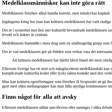
Medelklassmänniskor kan inte göra rätt
Medelklassen försöker alltså handla korrekt, men misslyckas kapitalt. M
Ingångarna kring hur man kan kritisera medelklassen har varit otaliga
Det är i synnerhet mot den mer kulturellt bevandrade medelklassen so
livsstil och åsikter är centrala.
Medelklassen framställs i stora drag som en småborgerlig grupp som fr
Det är vad medelklassen gör på fritiden som verkar vara det intressanta 
Att kritisera medelklassen har därför blivit bland det mest ofar
Eftersom Sverige har ett stort och mångfacetterat medelklasskikt kan den
komplicerade kulturella koder eller tycks sakna kontakt med den verkl
Man kan kritisera egenföretagare som försöker få livspusslet att gå ih
gjort med olika mellangrupper kan man fälla spydiga kommentarer om d
Finns något för alla att avsky
Eftersom medelklassen sällan specificeras eller namnges i olika debatt