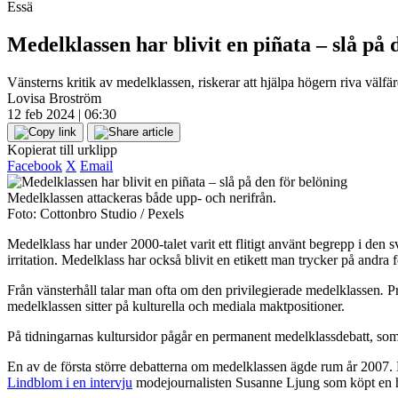
Essä
Medelklassen har blivit en piñata – slå på 
Vänsterns kritik av medelklassen, riskerar att hjälpa högern riva väl
Lovisa Broström
12 feb 2024 | 06:30
Kopierat till urklipp
Facebook
X
Email
Medelklassen attackeras både upp- och nerifrån.
Foto: Cottonbro Studio / Pexels
Medelklass har under 2000-talet varit ett flitigt använt begrepp i den
irritation. Medelklass har också blivit en etikett man trycker på andra f
Från vänsterhåll talar man ofta om den privilegierade medelklassen
.
P
medelklassen sitter på kulturella och mediala maktpositioner.
På tidningarnas kultursidor pågår en permanent medelklassdebatt, som ib
En av de första större debatterna om medelklassen ägde rum år 2007.
Lindblom i en intervju
modejournalisten Susanne Ljung som köpt en ha