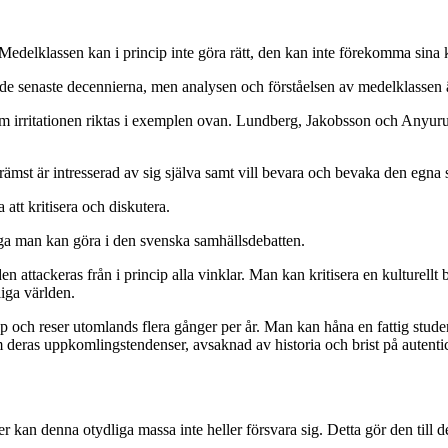
edelklassen kan i princip inte göra rätt, den kan inte förekomma sina kri
 de senaste decennierna, men analysen och förståelsen av medelklassen ä
m irritationen riktas i exemplen ovan. Lundberg, Jakobsson och Anyuru h
ämst är intresserad av sig själva samt vill bevara och bevaka den egna 
att kritisera och diskutera.
liga man kan göra i den svenska samhällsdebatten.
 attackeras från i princip alla vinklar. Man kan kritisera en kulturellt 
iga världen.
op och reser utomlands flera gånger per år. Man kan håna en fattig stud
eras uppkomlingstendenser, avsaknad av historia och brist på autentic
er kan denna otydliga massa inte heller försvara sig. Detta gör den til