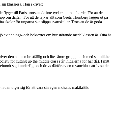
 sin klassresa. Han skriver:
flyger till Paris, trots att de inte tycker att man borde. För att de
klapp om dagen. För att de lajkar allt som Greta Thunberg lägger ut på
ita skolor för ungarna ska slippa svartskallar. Trots att de är goda
jö av tidnings- och boktexter om hur störande medelklassen är. Ofta är
river den som en bristfällig och lite sämre grupp, i och med sin olikhet
ty for cutting up the middle class står initialerna för här då). I mitt
efunnit sig i underläge och drivs därför av en revanchlust att ’visa de
m den utger sig för att vara sin egen motsats: maktkritik,