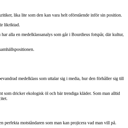
tiker, lika lite som den kan vara helt oförstående inför sin position.
r likriktad.
ar alla en medelklassanalys som går i Bourdieus fotspår, där kultur,
samhällspositionen.
bevandrad medelklass som uttalar sig i media, hur den förhåller sig till
ent som dricker ekologisk öl och bär trendiga kläder. Som man alltid
itet.
l den perfekta motståndaren som man kan projicera vad man vill på.