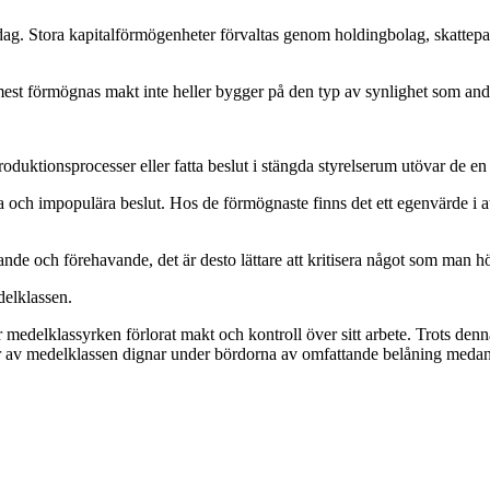
. Stora kapitalförmögenheter förvaltas genom holdingbolag, skatteparad
t förmögnas makt inte heller bygger på den typ av synlighet som andra g
oduktionsprocesser eller fatta beslut i stängda styrelserum utövar de en 
tiga och impopulära beslut. Hos de förmögnaste finns det ett egenvärde i 
nde och förehavande, det är desto lättare att kritisera något som man hö
delklassen.
r medelklassyrken förlorat makt och kontroll över sitt arbete. Trots de
lar av medelklassen dignar under bördorna av omfattande belåning medan d