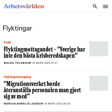
SÖK
Flyktingar
Podd
Flyktingmottagandet − ”Sverige har
inte den bästa krisberedskapen”
MIKAEL FELDBAUM
18 MARS 2022 07:27
Flyktingmottagning
”Migrationsverket borde
återanställa personalen man gjort
sig av med”
MARCUS BORNLID LESSEUR
18 MARS 2022 06:00