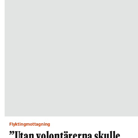
Flyktingmottagning
”Utan volontärerna skulle