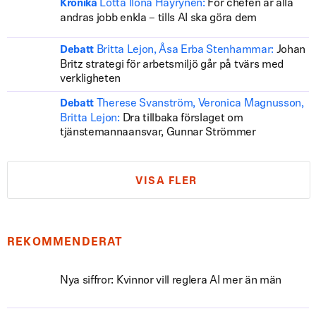
Lotta Ilona Häyrynen:
För chefen är alla
Krönika
andras jobb enkla – tills AI ska göra dem
Britta Lejon, Åsa Erba Stenhammar:
Johan
Debatt
Britz strategi för arbetsmiljö går på tvärs med
verkligheten
Therese Svanström, Veronica Magnusson,
Debatt
Britta Lejon:
Dra tillbaka förslaget om
tjänstemannaansvar, Gunnar Strömmer
VISA FLER
REKOMMENDERAT
Nya siffror: Kvinnor vill reglera AI mer än män