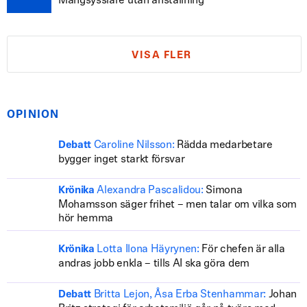
Mångsysslare utan anställning
VISA FLER
OPINION
Caroline Nilsson:
Rädda medarbetare
Debatt
bygger inget starkt försvar
Alexandra Pascalidou:
Simona
Krönika
Mohamsson säger frihet – men talar om vilka som
hör hemma
Lotta Ilona Häyrynen:
För chefen är alla
Krönika
andras jobb enkla – tills AI ska göra dem
Britta Lejon, Åsa Erba Stenhammar:
Johan
Debatt