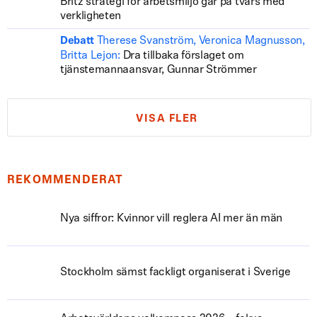
Britz strategi för arbetsmiljö går på tvärs med
verkligheten
Therese Svanström, Veronica Magnusson,
Debatt
Britta Lejon:
Dra tillbaka förslaget om
tjänstemannaansvar, Gunnar Strömmer
VISA FLER
REKOMMENDERAT
Nya siffror: Kvinnor vill reglera AI mer än män
Stockholm sämst fackligt organiserat i Sverige