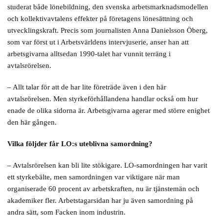
studerat både lönebildning, den svenska arbetsmarknadsmodellen
och kollektivavtalens effekter på företagens lönesättning och
utvecklingskraft. Precis som journalisten Anna Danielsson Öberg,
som var först ut i Arbetsvärldens intervjuserie, anser han att
arbetsgivarna alltsedan 1990-talet har vunnit terräng i
avtalsrörelsen.
– Allt talar för att de har lite företräde även i den här
avtalsrörelsen. Men styrkeförhållandena handlar också om hur
enade de olika sidorna är. Arbetsgivarna agerar med större enighet
den här gången.
Vilka följder får LO:s uteblivna samordning?
– Avtalsrörelsen kan bli lite stökigare. LO-samordningen har varit
ett styrkebälte, men samordningen var viktigare när man
organiserade 60 procent av arbetskraften, nu är tjänstemän och
akademiker fler. Arbetstagarsidan har ju även samordning på
andra sätt, som Facken inom industrin.