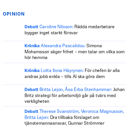
OPINION
Caroline Nilsson:
Rädda medarbetare
Debatt
bygger inget starkt försvar
Alexandra Pascalidou:
Simona
Krönika
Mohamsson säger frihet – men talar om vilka som
hör hemma
Lotta Ilona Häyrynen:
För chefen är alla
Krönika
andras jobb enkla – tills AI ska göra dem
Britta Lejon, Åsa Erba Stenhammar:
Johan
Debatt
Britz strategi för arbetsmiljö går på tvärs med
verkligheten
Therese Svanström, Veronica Magnusson,
Debatt
Britta Lejon:
Dra tillbaka förslaget om
tjänstemannaansvar, Gunnar Strömmer