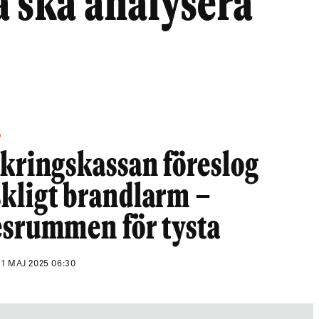
a ska analysera
ö
kringskassan föreslog
kligt brandlarm –
srummen för tysta
N
1 MAJ 2025 06:30