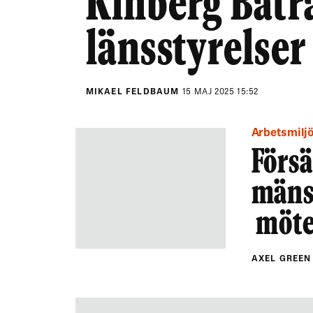
Kinberg Batr
länsstyrelser
MIKAEL FELDBAUM
15 MAJ 2025 15:52
Arbetsmilj
Försä
mäns
möte
AXEL GREE