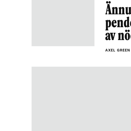
Ännu 
pend
av n
AXEL GREE