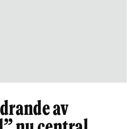
ndrande av
” nu central