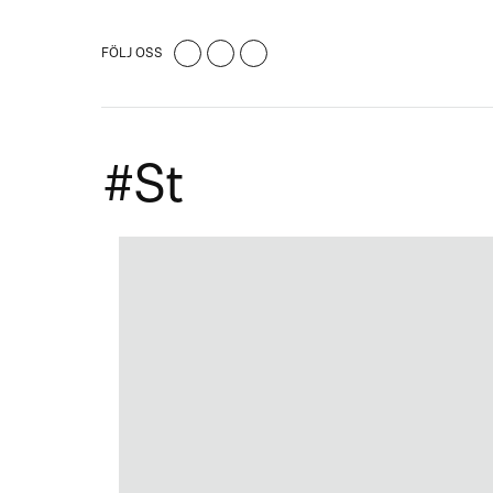
FÖLJ OSS
#st