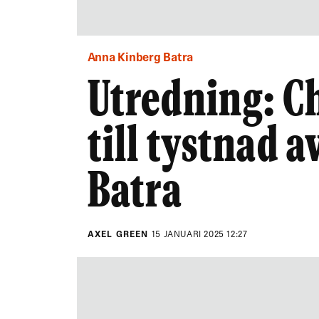
Anna Kinberg Batra
Utredning: C
till tystnad 
Batra
AXEL GREEN
15 JANUARI 2025 12:27