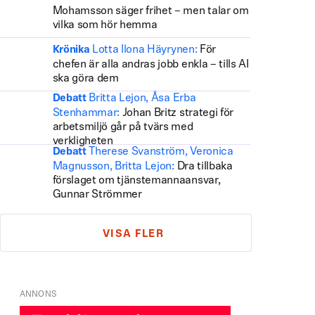
Mohamsson säger frihet – men talar om
vilka som hör hemma
Lotta Ilona Häyrynen:
För
Krönika
chefen är alla andras jobb enkla – tills AI
ska göra dem
Britta Lejon, Åsa Erba
Debatt
Stenhammar:
Johan Britz strategi för
arbetsmiljö går på tvärs med
verkligheten
Therese Svanström, Veronica
Debatt
Magnusson, Britta Lejon:
Dra tillbaka
förslaget om tjänstemannaansvar,
Gunnar Strömmer
VISA FLER
ANNONS