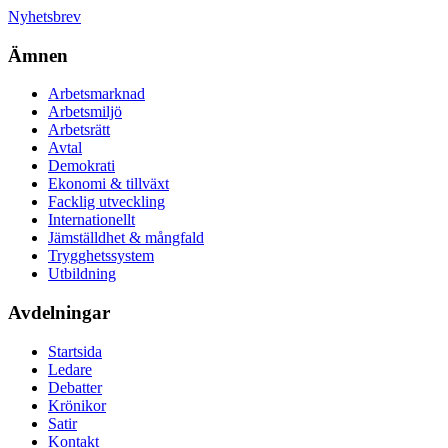
Nyhetsbrev
Ämnen
Arbetsmarknad
Arbetsmiljö
Arbetsrätt
Avtal
Demokrati
Ekonomi & tillväxt
Facklig utveckling
Internationellt
Jämställdhet & mångfald
Trygghetssystem
Utbildning
Avdelningar
Startsida
Ledare
Debatter
Krönikor
Satir
Kontakt