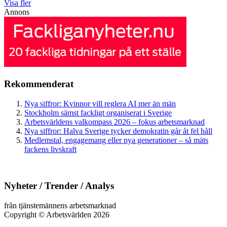
Visa fler
Annons
Rekommenderat
Nya siffror: Kvinnor vill reglera AI mer än män
Stockholm sämst fackligt organiserat i Sverige
Arbetsvärldens valkompass 2026 – fokus arbetsmarknad
Nya siffror: Halva Sverige tycker demokratin går åt fel håll
Medlemstal, engagemang eller nya generationer – så mäts
fackens livskraft
Nyheter / Trender / Analys
från tjänstemännens arbetsmarknad
Copyright
©
Arbetsvärlden 2026