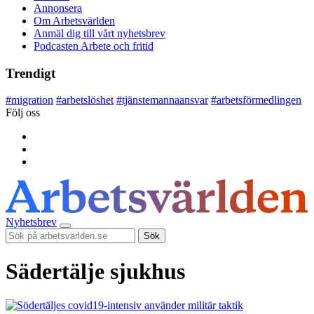
Annonsera
Om Arbetsvärlden
Anmäl dig till vårt nyhetsbrev
Podcasten Arbete och fritid
Trendigt
#
migration
#
arbetslöshet
#
tjänstemannaansvar
#
arbetsförmedlingen
Följ oss
Nyhetsbrev
Sök
Sädertälje sjukhus