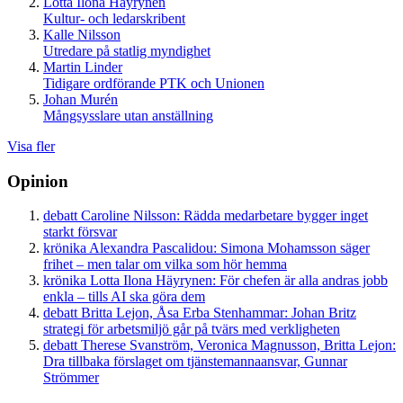
Lotta Ilona Häyrynen
Kultur- och ledarskribent
Kalle Nilsson
Utredare på statlig myndighet
Martin Linder
Tidigare ordförande PTK och Unionen
Johan Murén
Mångsysslare utan anställning
Visa fler
Opinion
debatt
Caroline Nilsson:
Rädda medarbetare bygger inget
starkt försvar
krönika
Alexandra Pascalidou:
Simona Mohamsson säger
frihet – men talar om vilka som hör hemma
krönika
Lotta Ilona Häyrynen:
För chefen är alla andras jobb
enkla – tills AI ska göra dem
debatt
Britta Lejon, Åsa Erba Stenhammar:
Johan Britz
strategi för arbetsmiljö går på tvärs med verkligheten
debatt
Therese Svanström, Veronica Magnusson, Britta Lejon:
Dra tillbaka förslaget om tjänstemannaansvar, Gunnar
Strömmer