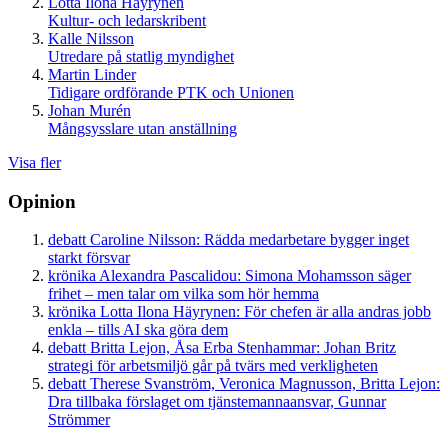
Lotta Ilona Häyrynen
Kultur- och ledarskribent
Kalle Nilsson
Utredare på statlig myndighet
Martin Linder
Tidigare ordförande PTK och Unionen
Johan Murén
Mångsysslare utan anställning
Visa fler
Opinion
debatt
Caroline Nilsson:
Rädda medarbetare bygger inget
starkt försvar
krönika
Alexandra Pascalidou:
Simona Mohamsson säger
frihet – men talar om vilka som hör hemma
krönika
Lotta Ilona Häyrynen:
För chefen är alla andras jobb
enkla – tills AI ska göra dem
debatt
Britta Lejon, Åsa Erba Stenhammar:
Johan Britz
strategi för arbetsmiljö går på tvärs med verkligheten
debatt
Therese Svanström, Veronica Magnusson, Britta Lejon:
Dra tillbaka förslaget om tjänstemannaansvar, Gunnar
Strömmer