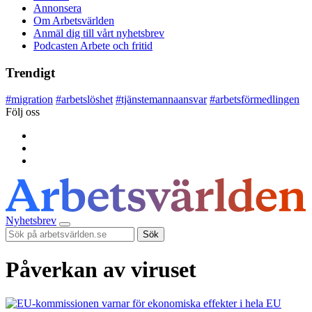
Annonsera
Om Arbetsvärlden
Anmäl dig till vårt nyhetsbrev
Podcasten Arbete och fritid
Trendigt
#
migration
#
arbetslöshet
#
tjänstemannaansvar
#
arbetsförmedlingen
Följ oss
Nyhetsbrev
Sök
Påverkan av viruset