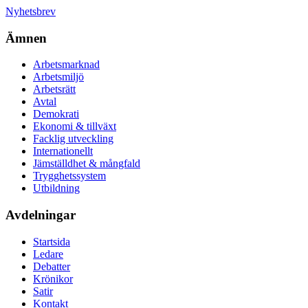
Nyhetsbrev
Ämnen
Arbetsmarknad
Arbetsmiljö
Arbetsrätt
Avtal
Demokrati
Ekonomi & tillväxt
Facklig utveckling
Internationellt
Jämställdhet & mångfald
Trygghetssystem
Utbildning
Avdelningar
Startsida
Ledare
Debatter
Krönikor
Satir
Kontakt