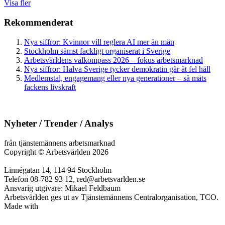
Visa fler
Rekommenderat
Nya siffror: Kvinnor vill reglera AI mer än män
Stockholm sämst fackligt organiserat i Sverige
Arbetsvärldens valkompass 2026 – fokus arbetsmarknad
Nya siffror: Halva Sverige tycker demokratin går åt fel håll
Medlemstal, engagemang eller nya generationer – så mäts
fackens livskraft
Nyheter / Trender / Analys
från tjänstemännens arbetsmarknad
Copyright
©
Arbetsvärlden 2026
Linnégatan 14, 114 94 Stockholm
Telefon 08-782 93 12, red@arbetsvarlden.se
Ansvarig utgivare: Mikael Feldbaum
Arbetsvärlden ges ut av Tjänstemännens Centralorganisation, TCO.
Made with