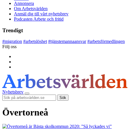
Annonsera
Om Arbetsvärlden
Anmäl dig till vårt nyhetsbrev
Podcasten Arbete och fritid
Trendigt
#
migration
#
arbetslöshet
#
tjänstemannaansvar
#
arbetsförmedlingen
Följ oss
Nyhetsbrev
Sök
Övertorneå