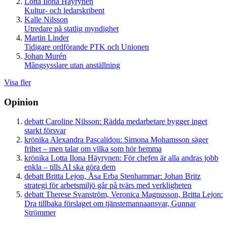
Lotta Ilona Häyrynen
Kultur- och ledarskribent
Kalle Nilsson
Utredare på statlig myndighet
Martin Linder
Tidigare ordförande PTK och Unionen
Johan Murén
Mångsysslare utan anställning
Visa fler
Opinion
debatt
Caroline Nilsson:
Rädda medarbetare bygger inget
starkt försvar
krönika
Alexandra Pascalidou:
Simona Mohamsson säger
frihet – men talar om vilka som hör hemma
krönika
Lotta Ilona Häyrynen:
För chefen är alla andras jobb
enkla – tills AI ska göra dem
debatt
Britta Lejon, Åsa Erba Stenhammar:
Johan Britz
strategi för arbetsmiljö går på tvärs med verkligheten
debatt
Therese Svanström, Veronica Magnusson, Britta Lejon:
Dra tillbaka förslaget om tjänstemannaansvar, Gunnar
Strömmer