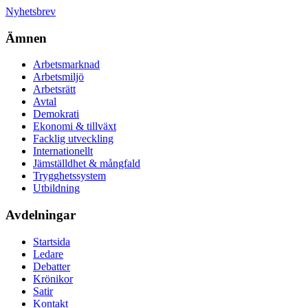
Nyhetsbrev
Ämnen
Arbetsmarknad
Arbetsmiljö
Arbetsrätt
Avtal
Demokrati
Ekonomi & tillväxt
Facklig utveckling
Internationellt
Jämställdhet & mångfald
Trygghetssystem
Utbildning
Avdelningar
Startsida
Ledare
Debatter
Krönikor
Satir
Kontakt