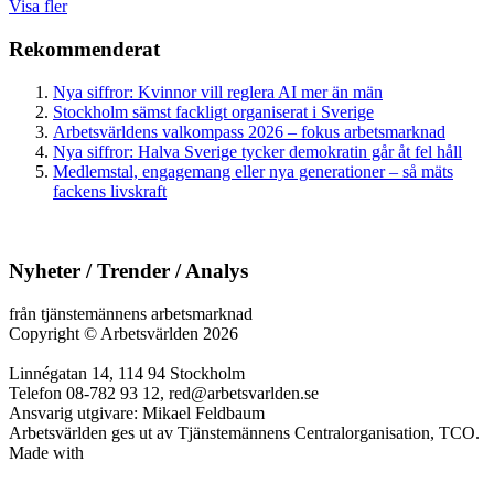
Visa fler
Rekommenderat
Nya siffror: Kvinnor vill reglera AI mer än män
Stockholm sämst fackligt organiserat i Sverige
Arbetsvärldens valkompass 2026 – fokus arbetsmarknad
Nya siffror: Halva Sverige tycker demokratin går åt fel håll
Medlemstal, engagemang eller nya generationer – så mäts
fackens livskraft
Nyheter / Trender / Analys
från tjänstemännens arbetsmarknad
Copyright
©
Arbetsvärlden 2026
Linnégatan 14, 114 94 Stockholm
Telefon 08-782 93 12, red@arbetsvarlden.se
Ansvarig utgivare: Mikael Feldbaum
Arbetsvärlden ges ut av Tjänstemännens Centralorganisation, TCO.
Made with