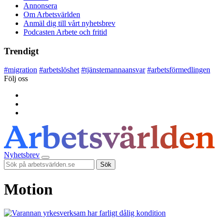
Annonsera
Om Arbetsvärlden
Anmäl dig till vårt nyhetsbrev
Podcasten Arbete och fritid
Trendigt
#
migration
#
arbetslöshet
#
tjänstemannaansvar
#
arbetsförmedlingen
Följ oss
Nyhetsbrev
Sök
Motion