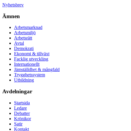
Nyhetsbrev
Ämnen
Arbetsmarknad
Arbetsmiljö
Arbetsrätt
Avtal
Demokrati
Ekonomi & tillväxt
Facklig utveckling
Internationellt
Jämställdhet & mångfald
Trygghetssystem
Utbildning
Avdelningar
Startsida
Ledare
Debatter
Krönikor
Satir
Kontakt