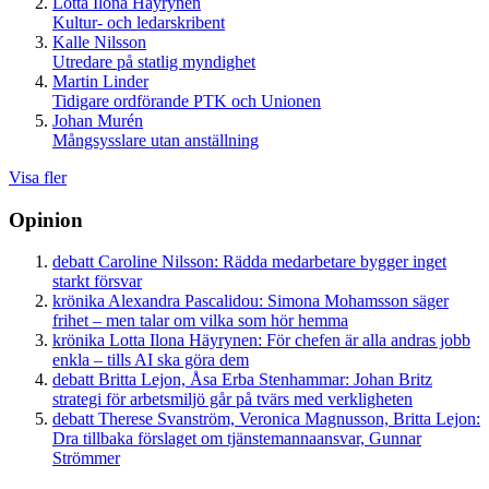
Lotta Ilona Häyrynen
Kultur- och ledarskribent
Kalle Nilsson
Utredare på statlig myndighet
Martin Linder
Tidigare ordförande PTK och Unionen
Johan Murén
Mångsysslare utan anställning
Visa fler
Opinion
debatt
Caroline Nilsson:
Rädda medarbetare bygger inget
starkt försvar
krönika
Alexandra Pascalidou:
Simona Mohamsson säger
frihet – men talar om vilka som hör hemma
krönika
Lotta Ilona Häyrynen:
För chefen är alla andras jobb
enkla – tills AI ska göra dem
debatt
Britta Lejon, Åsa Erba Stenhammar:
Johan Britz
strategi för arbetsmiljö går på tvärs med verkligheten
debatt
Therese Svanström, Veronica Magnusson, Britta Lejon:
Dra tillbaka förslaget om tjänstemannaansvar, Gunnar
Strömmer