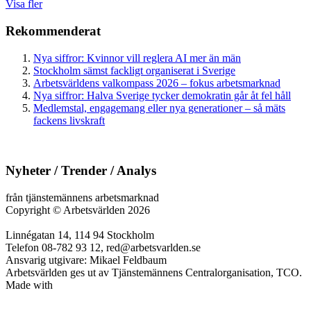
Visa fler
Rekommenderat
Nya siffror: Kvinnor vill reglera AI mer än män
Stockholm sämst fackligt organiserat i Sverige
Arbetsvärldens valkompass 2026 – fokus arbetsmarknad
Nya siffror: Halva Sverige tycker demokratin går åt fel håll
Medlemstal, engagemang eller nya generationer – så mäts
fackens livskraft
Nyheter / Trender / Analys
från tjänstemännens arbetsmarknad
Copyright
©
Arbetsvärlden 2026
Linnégatan 14, 114 94 Stockholm
Telefon 08-782 93 12, red@arbetsvarlden.se
Ansvarig utgivare: Mikael Feldbaum
Arbetsvärlden ges ut av Tjänstemännens Centralorganisation, TCO.
Made with