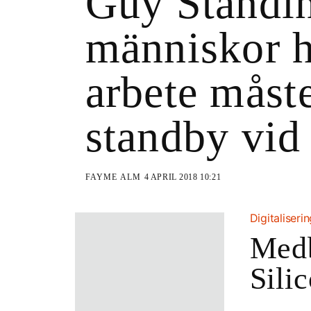
Guy Standin
människor h
arbete måst
standby vid
FAYME ALM
4 APRIL 2018 10:21
Digitaliseri
Medb
Sili