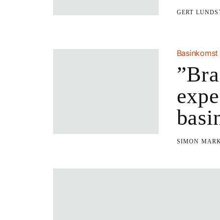
GERT LUND
Basinkomst
”Bra
expe
basi
SIMON MAR