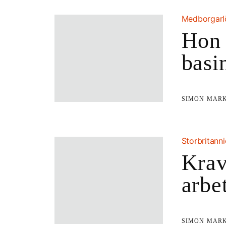
Medborgar
Hon 
basi
SIMON MAR
Storbritann
Krav
arbe
SIMON MAR