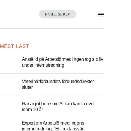
NYHETSBREV
SÖK
MEST LÄST
Anställd på Arbetsförmedlingen tog sitt liv
under internutredning
Veterinärförbundets förbundsdirektör
slutar
Här är jobben som AI kan kan ta över
inom 10 år
Expert om Arbetsförmedlingens
internutredning: ”Ett fruktansvärt