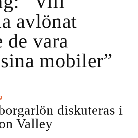
g: ”Vill
a avlönat
e de vara
 sina mobiler”
ng
orgarlön diskuteras i
con Valley