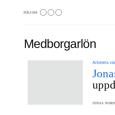
FÖLJ OSS
Medborgarlön
Arbetets vä
Jona
uppd
JONAS NOR