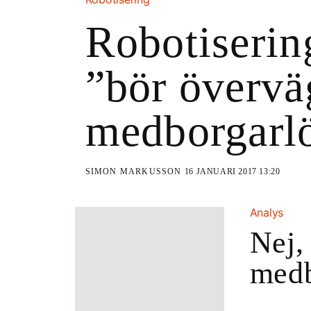
Robotiserin
”bör övervä
medborgarl
SIMON MARKUSSON
16 JANUARI 2017 13:20
Analys
Nej,
medb