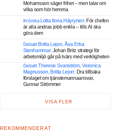
Mohamsson säger frihet – men talar om
vilka som hör hemma
Krönika
Lotta Ilona Häyrynen:
För chefen
är alla andras jobb enkla – tills AI ska
göra dem
Debatt
Britta Lejon, Åsa Erba
Stenhammar:
Johan Britz strategi för
arbetsmiljö går på tvärs med verkligheten
Debatt
Therese Svanström, Veronica
Magnusson, Britta Lejon:
Dra tillbaka
förslaget om tjänstemannaansvar,
Gunnar Strömmer
VISA FLER
REKOMMENDERAT