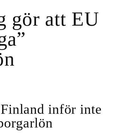
g gör att EU
ga”
ön
 Finland inför inte
orgarlön