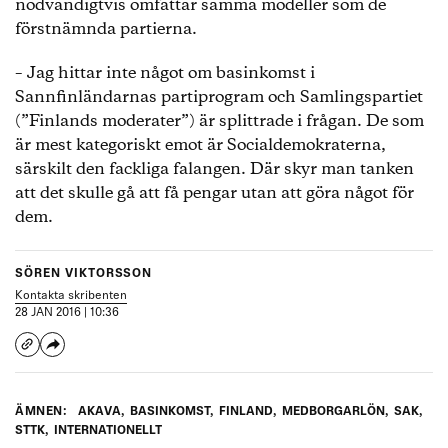
nödvändigtvis omfattar samma modeller som de
förstnämnda partierna.
– Jag hittar inte något om basinkomst i
Sannfinländarnas partiprogram och Samlingspartiet
(”Finlands moderater”) är splittrade i frågan. De som
är mest kategoriskt emot är Socialdemokraterna,
särskilt den fackliga falangen. Där skyr man tanken
att det skulle gå att få pengar utan att göra något för
dem.
SÖREN VIKTORSSON
Kontakta skribenten
28 JAN 2016 | 10:36
ÄMNEN:
AKAVA
,
BASINKOMST
,
FINLAND
,
MEDBORGARLÖN
,
SAK
,
STTK
,
INTERNATIONELLT