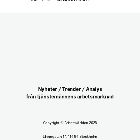
14 APR 11:06
SUSANNA LUNDELL
Nyheter / Trender / Analys
från tjänstemännens arbetsmarknad
Copyright
©
Arbetsvärlden 2026
Linnégatan 14, 114 94 Stockholm