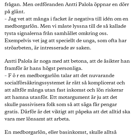
frågan. Men ordföranden Antti Palola öppnar en dörr
på glänt.
– Jag vet att många i facket är negativa till idén om en
medborgarlön. Men vi måste lyssna till de så kallade
tysta signalerna från samhället omkring oss.
Exempelvis vet jag att speciellt de unga, som ofta har
ströarbeten, är intresserade av saken.
Antti Palola är noga med att betona, att de åsikter han
framför är hans högst personliga.
– F ö r en medborgarlön talar att det nuvarande
socialförsäkringssystemet är rätt så komplicerat och
att alltför många utan fast inkomst och lön riskerar
att hamna utanför. Ett motargument är ju att det
skulle passivisera folk som så att säga får pengar
gratis. Därför är det viktigt att påpeka att det alltid ska
vara mer lönsamt att arbeta.
En medborgarlön, eller basinkomst, skulle alltså