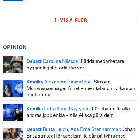
VISA FLER
OPINION
Caroline Nilsson:
Rädda medarbetare
Debatt
bygger inget starkt försvar
Alexandra Pascalidou:
Simona
Krönika
Mohamsson säger frihet – men talar om vilka som
hör hemma
Lotta Ilona Häyrynen:
För chefen är alla
Krönika
andras jobb enkla – tills AI ska göra dem
Britta Lejon, Åsa Erba Stenhammar:
Johan
Debatt
Britz strategi för arbetsmiljö går på tvärs med