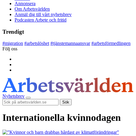
Annonsera
Om Arbetsvärlden
Anmäl dig till vårt nyhetsbrev
Podcasten Arbete och fritid
Trendigt
#
migration
#
arbetslöshet
#
tjänstemannaansvar
#
arbetsförmedlingen
Följ oss
Nyhetsbrev
Sök
Internationella kvinnodagen