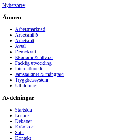
Nyhetsbrev
Ämnen
Arbetsmarknad
Arbetsmiljö
Arbetsrätt
Avtal
Demokrati
Ekonomi & tillväxt
Facklig utveckling
Internationellt
Jämställdhet & mångfald
Trygghetssystem
Utbildning
Avdelningar
Startsida
Ledare
Debatter
Krönikor
Satir
Kontakt