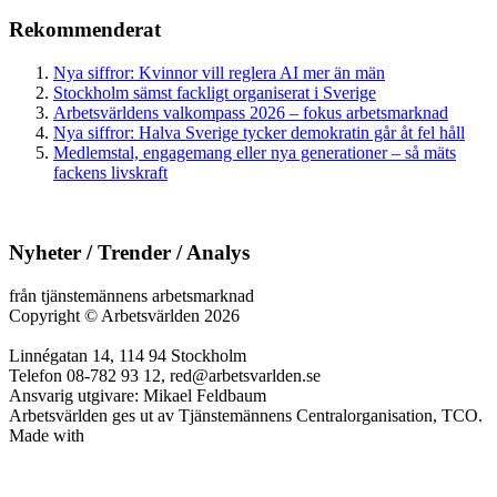
Rekommenderat
Nya siffror: Kvinnor vill reglera AI mer än män
Stockholm sämst fackligt organiserat i Sverige
Arbetsvärldens valkompass 2026 – fokus arbetsmarknad
Nya siffror: Halva Sverige tycker demokratin går åt fel håll
Medlemstal, engagemang eller nya generationer – så mäts
fackens livskraft
Nyheter / Trender / Analys
från tjänstemännens arbetsmarknad
Copyright
©
Arbetsvärlden 2026
Linnégatan 14, 114 94 Stockholm
Telefon 08-782 93 12, red@arbetsvarlden.se
Ansvarig utgivare: Mikael Feldbaum
Arbetsvärlden ges ut av Tjänstemännens Centralorganisation, TCO.
Made with