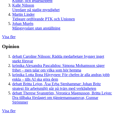
Kultur- och ledarskribent
Kalle Nilsson
Utredare på statlig myndighet
Martin Linder
Tidigare ordförande PTK och Unionen
Johan Murén
Mångsysslare utan anställning
Visa fler
Opinion
debatt
Caroline Nilsson:
Rädda medarbetare bygger inget
starkt försvar
krönika
Alexandra Pascalidou:
Simona Mohamsson säger
frihet – men talar om vilka som hör hemma
krönika
Lotta Ilona Häyrynen:
För chefen är alla andras jobb
enkla – tills AI ska göra dem
debatt
Britta Lejon, Åsa Erba Stenhammar:
Johan Britz
strategi för arbetsmiljö går på tvärs med verkligheten
debatt
Therese Svanström, Veronica Magnusson, Britta Lejon:
Dra tillbaka förslaget om tjänstemannaansvar, Gunnar
Strömmer
Visa fler